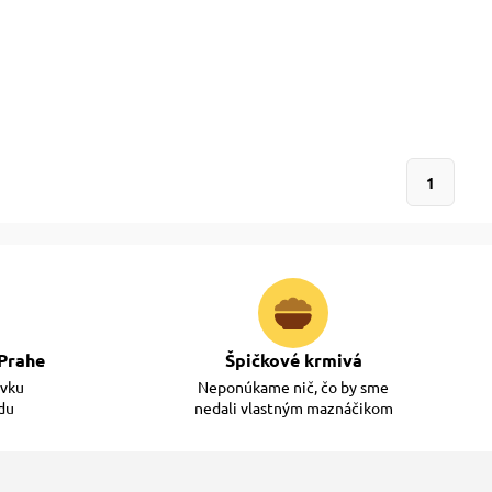
1
Prahe
Špičkové krmivá
ávku
Neponúkame nič, čo by sme
adu
nedali vlastným maznáčikom