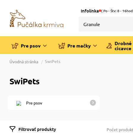
Infolinka
( Po - Štv: 8 - 16hod
Drobné
Pre psov
Pre mačky
cicavce
SwiPets
Úvodná stránka
SwiPets
Pre psov
Filtrovať produkty
Počet produk