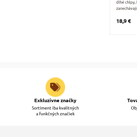
dlhé chlpy,
zanechávaj
18,9 €
Exkluzívne značky
Tov
Sortiment iba kvalitných
Obj
a funkčných značiek