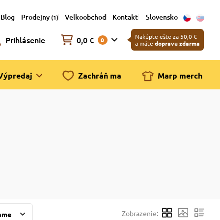
Blog
Prodejny
Velkoobchod
Kontakt
Slovensko
(1)
Nakúpte ešte za 50,0 €
Prihlásenie
0,0 €
0
a máte
dopravu zdarma
Výpredaj
Zachráň ma
Marp merch
Zobrazenie:
ame