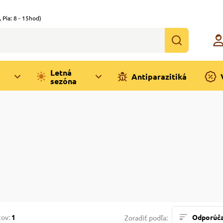
,
Pia: 8 - 15hod)
Letná
Antiparazitiká
sezóna
tov:
1
Odporúč
Zoradiť podľa: