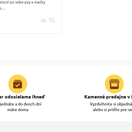
 ktoré po sebe psy a mačky
ú.…
Pridať do košíku
ar odosielame ihneď
Kamenné predajne v 
ednáte a do dvoch dní
Vyzdvihnite si objedn
máte doma
alebo si príďte pre r