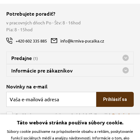
Potrebujete poradiť?
v pracovných dňoch Po - Štv: 8 - 16hod
Pia: 8 - 15hod
+420 602 335 885
info@krmiva-pucalka.cz
Predajne
(1)
Predajňa a sklad Kbely
Informácie pre zákazníkov
Bohužiaľ, momentálne máme zatvorené
Doprava
Novinky na e-mail
O spoločnosti
Prihlásiť sa
Veľkoobchod
Obchodné podmienky
Souhlasím se zpracováním osobních údajů dle našich
Podmínek
ochrany osobních údajů
Táto webová stránka používa súbory cookie.
Kontakt
Súbory cookie používame na prispôsobenie obsahu a reklám, poskytovanie
Krmiva Pučálka na sociálnych sieťach
Podmienky ochrany osobných údajov
funkcií sociálnych médií a analýzu návštevnosti. Informácie o tom, ako