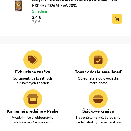
EXP 08/2026 SLEVA 20%
Skladem
2,4 €
3,0 €
Exkluzívne značky
Tovar odosielame ihneď
Sortiment iba kvalitných
Objednáte a do dvoch dní
a funkčných značiek
máte doma
Kamenné predajne v Prahe
Špičkové krmivá
Vyzdvihnite si objednávku
Neponúkame nič, čo by sme
alebo si príďte pre radu
nedali vlastným maznáčikom