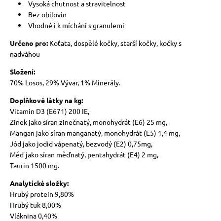
Vysoká chutnost a stravitelnost
Bez obilovin
Vhodné i k míchání s granulemi
Určeno pro:
Koťata, dospělé kočky, starší kočky, kočky s
nadváhou
Složení:
70% Losos, 29% Vývar, 1% Minerály.
Doplňkové látky na kg:
Vitamin D3 (E671) 200 IE,
Zinek jako síran zinečnatý, monohydrát (E6) 25 mg,
Mangan jako síran manganatý, monohydrát (E5) 1,4 mg,
Jód jako jodid vápenatý, bezvodý (E2) 0,75mg,
Měď jako síran měďnatý, pentahydrát (E4) 2 mg,
Taurin 1500 mg.
Analytické složky:
Hrubý protein 9,80%
Hrubý tuk 8,00%
Vláknina 0,40%