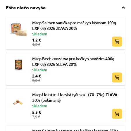
Ešte niečo navyše
Marp Salmon vanička pre mačky s lososom 100g
EXP 08/2026 ZĽAVA 20%
Skladem
1,2 €
1,5 €
Marp Beef konzerva pro kočky s hovězím 400g
EXP 08/2026 SLEVA 20%
Skladem
2,4 €
3,0 €
Marp Holistic - Horská tyčinka L (70 - 79g) ZĽAVA
30% (polámaná)
Skladem
5,5 €
7,9 €
Marp Salmon konzerva pro kočky s lososem 370g