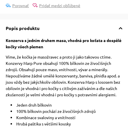
Porovnať
Pridať medzi obľúbené
vé poukazy
Popis produktu
Konzerva s jedním druhem masa, vhodná pro koťata a dospělé
kočky všech plemen
Víme, že kočka je masožravec a proto ji jako takovou ctíme.
Konzervy Marp Pure obsahují 100% bílkovin ze živočišných
zdrojů. Obsahují pouze maso, vnitřnosti, vývar a minerály.
Nepoužíváme žádné umělé konzervanty, barviva, plnidla apod. a
jsou vždy bez jakýchkoliv obilovin. Konzerva Marp s lososem bez
obilovin je vhodná i pro kočky s citlivým zažíváním a dle našich
zkušeností je velmi vhodná i pro kočky s potravními alergiemi.
Jeden druh bílkovin
100% bílkovin pochází ze živočišných zdrojů
Kombinace svaloviny a vnitřností
Hrubá paštika s většími kousky