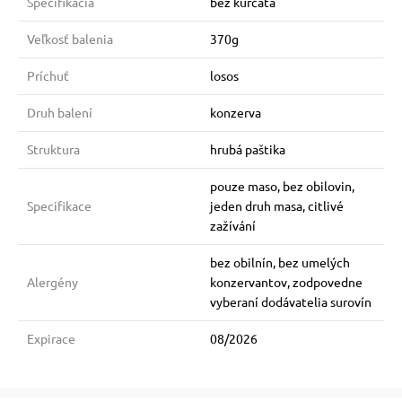
Špecifikácia
bez kurčaťa
Veľkosť balenia
370g
Príchuť
losos
Druh balení
konzerva
Struktura
hrubá paštika
pouze maso, bez obilovin,
Specifikace
jeden druh masa, citlivé
zažívání
bez obilnín, bez umelých
Alergény
konzervantov, zodpovedne
vyberaní dodávatelia surovín
Expirace
08/2026