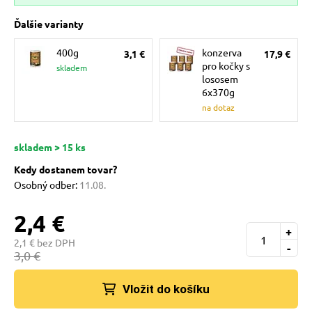
 a ohlávky
pre mačky
Ďalšie varianty
400g
konzerva
3,1 €
17,9 €
re psov
 pre mačky
pro kočky s
skladem
lososem
6x370g
my
ie podložky
na dotaz
skladem > 15 ks
výcvik
vé poukazy
Kedy dostanem tovar?
Osobný odber:
11.08.
osť
2,4 €
+
2,1 € bez DPH
nie so psom
-
3,0 €
Vložit do košíku