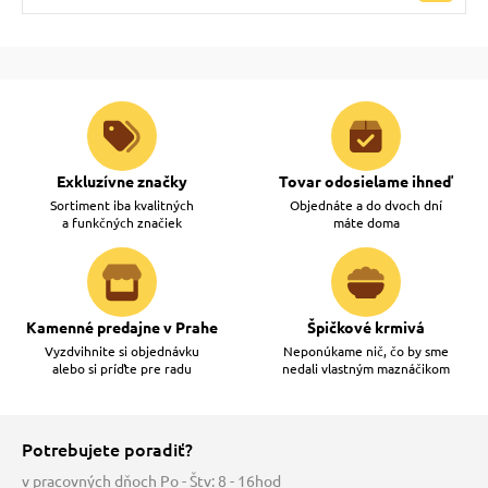
Exkluzívne značky
Tovar odosielame ihneď
Sortiment iba kvalitných
Objednáte a do dvoch dní
a funkčných značiek
máte doma
Kamenné predajne v Prahe
Špičkové krmivá
Vyzdvihnite si objednávku
Neponúkame nič, čo by sme
alebo si príďte pre radu
nedali vlastným maznáčikom
Potrebujete poradiť?
v pracovných dňoch Po - Štv: 8 - 16hod