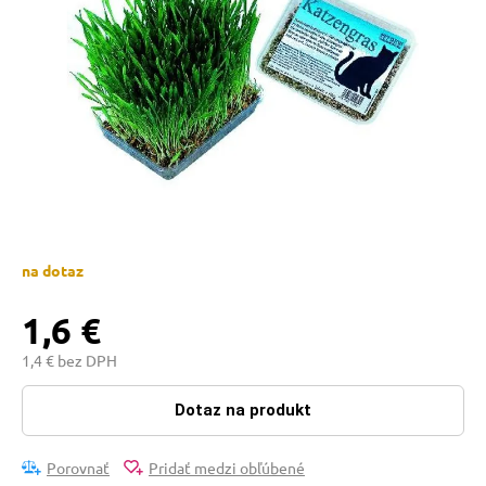
 prostriedky
 a vitamíny
 pre psov
na dotaz
pre psov
1,6 €
 pre psov
1,4 € bez DPH
Dotaz na produkt
e pre psov
Porovnať
Pridať medzi obľúbené