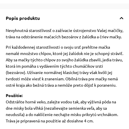
 a ohlávky
Popis produktu
re psov
Nevyhnutná starostlivosť o zažívacie ústrojenstvo Vašej mačičky,
tráva na odstránenie mačacích bezoárov z žalúdka a čriev mačky.
my
Pri každodennej starostlivosti o svoju srsť prehltne mačka
nemalé množstvo chlpov, ktoré jej žalúdok nie je schopný stráviť.
Aby sa mačky týchto chlpov zo svojho žalúdka zbavili, jedia trávu,
výcvik
ktorá im pomáha s vydávením týchto chumáčikov srsti
(bezoárov). Užívanie normálnej klasickej trávy však kvôli jej
tvrdosti môže viesť k zraneniam. Obilná tráva pre mačky nemá
osť
ostré kraja ako bežná tráva a nemôže preto
dôjsť k poraneniu.
Použitie:
nie so psom
Odstráňte horné veko, zalejte vodou tak, aby výživná pôda na
dne misky bola vlhká (nezalievajte semienka veľa, aby sa
neudusila) a do naklíčenie nechajte misku prikrytú vrchnákom.
Tráva je pripravená na použitie až dosiahne 4 cm.