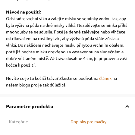
Návod na použití:
Odstraňte vrchní víko a zalejte misku se semínky vodou tak, aby
byla výživná půda na dně misky vlhká. Nezalévejte semínka příliš
mnoho ,aby se neudusila. Poté je denně zalévejte nebo vlhčete
ostřikovačem na rostliny tak , aby výživná půda stále zůstala
vlhká. Do naklíčení nechávejte misku přirytou vrchním obalem,
poté již nechte misku otevřenou a vystavenou na slunečném a
dobře větraném místě. Až tráva dosáhne 4 cm, je připravena vaší
kočce k použití.
Nevíte co je to kočičí tráva? Zkuste se podívat na
článek
na
našem blogu pro je tak důležitá.
Parametre produktu
Kategórie
Doplnky pre mačky