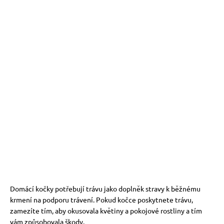
Domácí kočky potřebují trávu jako doplněk stravy k běžnému
krmení na podporu trávení. Pokud kočce poskytnete trávu,
zamezíte tím, aby okusovala květiny a pokojové rostliny a tím
vám způsobovala škody.