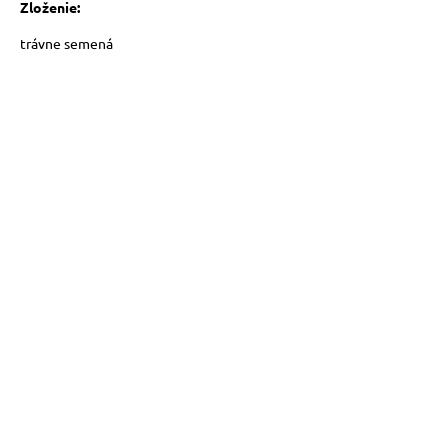
Zloženie:
vé poukazy
trávne semená