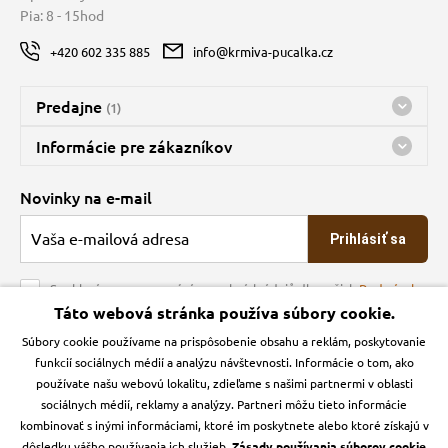
Pia: 8 - 15hod
+420 602 335 885
info@krmiva-pucalka.cz
Predajne
(1)
Predajňa a sklad Kbely
Informácie pre zákazníkov
nes máme otvorené 08:00 - 16:00
Doprava
Novinky na e-mail
O spoločnosti
Prihlásiť sa
Veľkoobchod
Obchodné podmienky
Souhlasím se zpracováním osobních údajů dle našich
Podmínek
ochrany osobních údajů
Táto webová stránka používa súbory cookie.
Kontakt
Súbory cookie používame na prispôsobenie obsahu a reklám, poskytovanie
Krmiva Pučálka na sociálnych sieťach
Podmienky ochrany osobných údajov
funkcií sociálnych médií a analýzu návštevnosti. Informácie o tom, ako
Zásady používanie cookies a Google Analytics
používate našu webovú lokalitu, zdieľame s našimi partnermi v oblasti
Instagran
Facebook
sociálnych médií, reklamy a analýzy. Partneri môžu tieto informácie
kombinovať s inými informáciami, ktoré im poskytnete alebo ktoré získajú v
dôsledku vášho používania ich služieb.
Zásady používania súborov cookie