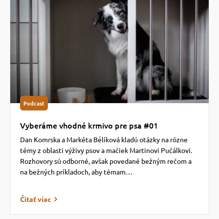
 prostriedky
 prostriedky
pre mačky
 a vitamíny
 pre psov
ky a pelechy
Podcast
pre psov
re mačky
Vyberáme vhodné krmivo pre psa #01
Dan Komrska a Markéta Bělíková kladú otázky na rôzne
témy z oblasti výživy psov a mačiek Martinovi Pučálkovi.
 pre psov
my
Rozhovory sú odborné, avšak povedané bežným rečom a
na bežných príkladoch, aby témam…
e pre psov
e pre mačky
Čítať viac