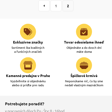
 a ohlávky
pre mačky
1
2
re psov
 pre mačky
my
ie podložky
Exkluzívne značky
Tovar odosielame ihneď
Sortiment iba kvalitných
Objednáte a do dvoch dní
a funkčných značiek
máte doma
výcvik
vé poukazy
osť
Kamenné predajne v Prahe
Špičkové krmivá
Vyzdvihnite si objednávku
Neponúkame nič, čo by sme
alebo si príďte pre radu
nedali vlastným maznáčikom
nie so psom
Potrebujete poradiť?
v pracovných dňoch Po - Štv: 8 - 16hod