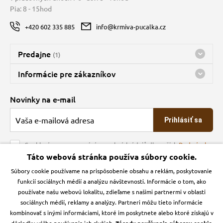
Pia: 8 - 15hod
vé poukazy
+420 602 335 885
info@krmiva-pucalka.cz
Predajne
(1)
Predajňa a sklad Kbely
Informácie pre zákazníkov
Bohužiaľ, momentálne máme zatvorené
Doprava
Novinky na e-mail
O spoločnosti
Prihlásiť sa
Veľkoobchod
Obchodné podmienky
Souhlasím se zpracováním osobních údajů dle našich
Podmínek
ochrany osobních údajů
Táto webová stránka používa súbory cookie.
Kontakt
Súbory cookie používame na prispôsobenie obsahu a reklám, poskytovanie
Krmiva Pučálka na sociálnych sieťach
Podmienky ochrany osobných údajov
funkcií sociálnych médií a analýzu návštevnosti. Informácie o tom, ako
Zásady používanie cookies a Google Analytics
používate našu webovú lokalitu, zdieľame s našimi partnermi v oblasti
Instagran
Facebook
sociálnych médií, reklamy a analýzy. Partneri môžu tieto informácie
kombinovať s inými informáciami, ktoré im poskytnete alebo ktoré získajú v