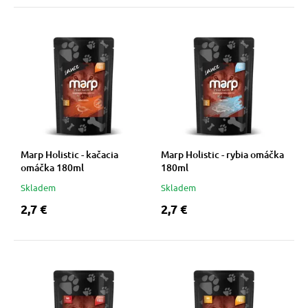
vé poukazy
Marp Holistic - kačacia
Marp Holistic - rybia omáčka
omáčka 180ml
180ml
Skladem
Skladem
2,7 €
2,7 €