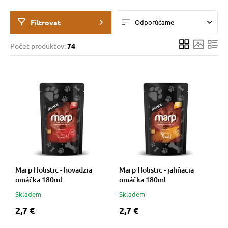
 a ohlávky
Filtrovat
Odporúčame
re psov
Počet produktov:
74
my
výcvik
osť
Marp Holistic - hovädzia
Marp Holistic - jahňacia
nie so psom
omáčka 180ml
omáčka 180ml
Skladem
Skladem
2,7 €
2,7 €