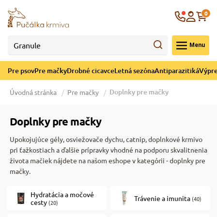
né cicavce
ná sezóna
ýpredaj
re psov
Krajina
0
 - CZK
Menu
górii Drobné cicavce
egórii Letná sezóna
ategórii Výpredaj
ategórii Pre psov
Pre psov
Pre mačky
Drobné cicavce
Letná sezóna
Antiparazitiká
Výpre
 pre psov
 a ochladenie
Doplnky pre mačky
Úvodná stránka
Pre mačky
y pre psov
e hračky
Doplnky pre mačky
Upokojujúce gély, osviežovače dychu, catnip, doplnkové krmivo
 pre psov
 prostriedky
te
e
pri ťažkostiach a ďalšie prípravky vhodné na podporu skvalitnenia
života mačiek nájdete na našom eshope v kategórii - doplnky pre
mačky.
 pre psov
lky
Hydratácia a močové
Trávenie a imunita
(40)
cesty
(20)
pre psov