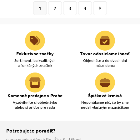
1
2
3
4
Exkluzívne značky
Tovar odosielame ihneď
Sortiment iba kvalitných
Objednáte a do dvoch dní
a funkčných značiek
máte doma
Kamenné predajne v Prahe
Špičkové krmivá
Vyzdvihnite si objednávku
Neponúkame nič, čo by sme
alebo si príďte pre radu
nedali vlastným maznáčikom
Potrebujete poradiť?
v pracovných dňoch Po - Štv: 8 - 16hod