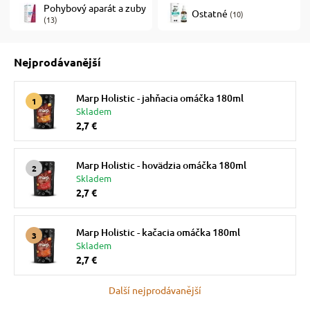
Pohybový aparát a zuby
Ostatné
(10)
(13)
 prostriedky
Nejprodávanější
 a vitamíny
Marp Holistic - jahňacia omáčka 180ml
Skladem
2,7 €
 pre psov
Marp Holistic - hovädzia omáčka 180ml
pre psov
Skladem
2,7 €
 pre psov
Marp Holistic - kačacia omáčka 180ml
Skladem
2,7 €
e pre psov
Další nejprodávanější