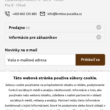
Pia: 8 - 15hod
+420 602 335 885
info@krmiva-pucalka.cz
Predajne
(1)
Predajňa a sklad Kbely
Informácie pre zákazníkov
Bohužiaľ, momentálne máme zatvorené
Doprava
Novinky na e-mail
O spoločnosti
Prihlásiť sa
Veľkoobchod
Obchodné podmienky
Souhlasím se zpracováním osobních údajů dle našich
Podmínek
ochrany osobních údajů
Táto webová stránka používa súbory cookie.
Kontakt
Súbory cookie používame na prispôsobenie obsahu a reklám, poskytovanie
Krmiva Pučálka na sociálnych sieťach
Podmienky ochrany osobných údajov
funkcií sociálnych médií a analýzu návštevnosti. Informácie o tom, ako
Zásady používanie cookies a Google Analytics
používate našu webovú lokalitu, zdieľame s našimi partnermi v oblasti
Instagran
Facebook
sociálnych médií, reklamy a analýzy. Partneri môžu tieto informácie
kombinovať s inými informáciami, ktoré im poskytnete alebo ktoré získajú v