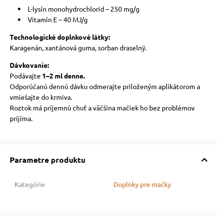
L-lysín monohydrochlorid – 250 mg/g
Vitamín E – 40 MJ/g
Technologické doplnkové látky:
Karagenán, xantánová guma, sorban draselný.
Dávkovanie:
Podávajte
1–2 ml denne.
Odporúčanú dennú dávku odmerajte priloženým aplikátorom a
vmiešajte do krmiva.
Roztok má príjemnú chuť a väčšina mačiek ho bez problémov
prijíma.
Parametre produktu
Kategórie
Doplnky pre mačky