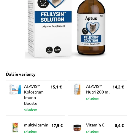
 prostriedky
 a vitamíny
 pre psov
Ďalšie varianty
pre psov
ALAVIS™
ALAVIS™
15,1 €
14,2 €
Kolostrum
Nutri 200 ml
 pre psov
Imuno
skladem
Booster
skladem
e pre psov
multivitamin
Vitamín C
17,9 €
8,4 €
skladem
skladem