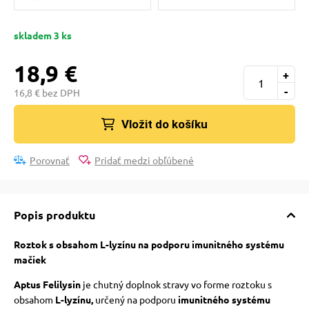
 a ohlávky
skladem 3 ks
re psov
18,9 €
+
-
16,8 € bez DPH
my
Vložit do košíku
výcvik
Porovnať
Pridať medzi obľúbené
osť
Popis produktu
nie so psom
Roztok s obsahom L-lyzínu na podporu imunitného systému
mačiek
Aptus Felilysin
je chutný doplnok stravy vo forme roztoku s
obsahom
L-lyzínu,
určený na podporu
imunitného systému