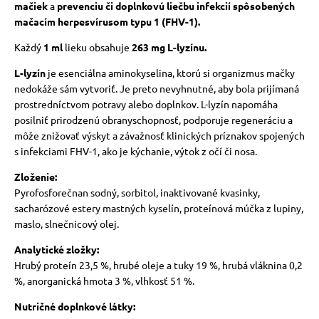
mačiek
a
prevenciu či doplnkovú liečbu infekcií spôsobených
mačacím herpesvírusom typu 1 (FHV-1).
vé poukazy
Každý
1 ml
lieku obsahuje
263 mg L-lyzínu.
L-lyzín
je esenciálna aminokyselina, ktorú si organizmus mačky
nedokáže sám vytvoriť. Je preto nevyhnutné, aby bola prijímaná
prostredníctvom potravy alebo doplnkov. L-lyzín napomáha
posilniť prirodzenú obranyschopnosť, podporuje regeneráciu a
môže znižovať výskyt a závažnosť klinických príznakov spojených
s infekciami FHV-1, ako je kýchanie, výtok z očí či nosa.
Zloženie:
Pyrofosforečnan sodný, sorbitol, inaktivované kvasinky,
sacharózové estery mastných kyselín, proteínová múčka z lupiny,
maslo, slnečnicový olej.
Analytické zložky:
Hrubý proteín 23,5 %, hrubé oleje a tuky 19 %, hrubá vláknina 0,2
%, anorganická hmota 3 %, vlhkosť 51 %.
Nutričné ​​doplnkové látky: