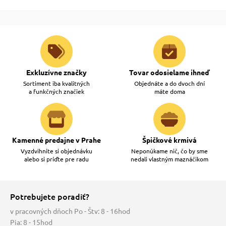
Exkluzívne značky
Tovar odosielame ihneď
Sortiment iba kvalitných
Objednáte a do dvoch dní
a funkčných značiek
máte doma
Kamenné predajne v Prahe
Špičkové krmivá
Vyzdvihnite si objednávku
Neponúkame nič, čo by sme
alebo si príďte pre radu
nedali vlastným maznáčikom
Potrebujete poradiť?
v pracovných dňoch Po - Štv: 8 - 16hod
Pia: 8 - 15hod