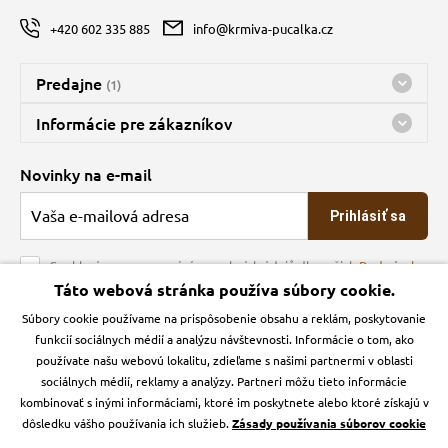
+420 602 335 885
info@krmiva-pucalka.cz
Predajne
(1)
Predajňa a sklad Kbely
Informácie pre zákazníkov
nes máme otvorené 08:00 - 16:00
Doprava
Novinky na e-mail
O spoločnosti
Prihlásiť sa
Veľkoobchod
Obchodné podmienky
Souhlasím se zpracováním osobních údajů dle našich
Podmínek
ochrany osobních údajů
Táto webová stránka používa súbory cookie.
Kontakt
Súbory cookie používame na prispôsobenie obsahu a reklám, poskytovanie
Krmiva Pučálka na sociálnych sieťach
Podmienky ochrany osobných údajov
funkcií sociálnych médií a analýzu návštevnosti. Informácie o tom, ako
Zásady používanie cookies a Google Analytics
používate našu webovú lokalitu, zdieľame s našimi partnermi v oblasti
Instagran
Facebook
sociálnych médií, reklamy a analýzy. Partneri môžu tieto informácie
kombinovať s inými informáciami, ktoré im poskytnete alebo ktoré získajú v
dôsledku vášho používania ich služieb.
Zásady používania súborov cookie