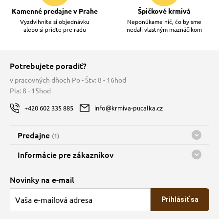
Kamenné predajne v Prahe
Špičkové krmivá
Vyzdvihnite si objednávku
Neponúkame nič, čo by sme
alebo si príďte pre radu
nedali vlastným maznáčikom
Potrebujete poradiť?
v pracovných dňoch Po - Štv: 8 - 16hod
Pia: 8 - 15hod
+420 602 335 885
info@krmiva-pucalka.cz
Predajne
(1)
Predajňa a sklad Kbely
Informácie pre zákazníkov
Bohužiaľ, momentálne máme zatvorené
Doprava
Novinky na e-mail
O spoločnosti
Prihlásiť sa
Veľkoobchod