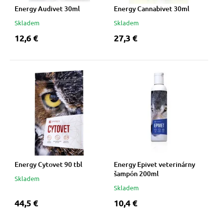
Energy Audivet 30ml
Energy Cannabivet 30ml
vé poukazy
Skladem
Skladem
12,6 €
27,3 €
Energy Cytovet 90 tbl
Energy Epivet veterinárny
šampón 200ml
Skladem
Skladem
44,5 €
10,4 €