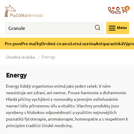
né cicavce
ná sezóna
re mačky
ýpredaj
re psov
Krajina
0
 - CZK
Menu
górii Drobné cicavce
egórii Letná sezóna
ategórii Pre mačky
ategórii Výpredaj
ategórii Pre psov
Pre psov
Pre mačky
Drobné cicavce
Letná sezóna
Antiparazitiká
Výpre
 pre psov
 pre mačky
 a ochladenie
Energy
Úvodná stránka
y pre psov
y pre mačky
e hračky
Energy
Energy lidský organismus vnímá jako jeden celek. V něm
 pre psov
 pre mačky
 prostriedky
te
e
neexistuje ani zdraví, ani nemoc. Pouze harmonie a disharmonie.
Hledá příčiny vychýlení z rovnováhy a jemným ovlivňováním
navrací tělu přirozenou sílu a vitalitu. Všechny produkty jsou
 pre psov
 pre mačky
lky
vyrobeny s hlubokou odpovědností a využitím nejnovějších
poznatků fytoterapie, aromaterapie, homeopatie a s respektem k
principům tradiční čínské medicíny.
pre psov
 a podstielka