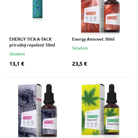
 a ohlávky
pre mačky
re psov
 pre mačky
ENERGY TICK-A-TACK
Energy Annovet 30ml
prírodný repelent 50ml
my
ie podložky
Skladem
Skladem
13,1 €
23,5 €
výcvik
vé poukazy
osť
nie so psom