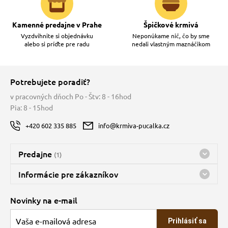
Kamenné predajne v Prahe
Špičkové krmivá
Vyzdvihnite si objednávku
Neponúkame nič, čo by sme
alebo si príďte pre radu
nedali vlastným maznáčikom
Potrebujete poradiť?
v pracovných dňoch Po - Štv: 8 - 16hod
Pia: 8 - 15hod
+420 602 335 885
info@krmiva-pucalka.cz
Predajne
(1)
Predajňa a sklad Kbely
Informácie pre zákazníkov
nes máme otvorené 08:00 - 16:00
Doprava
Novinky na e-mail
O spoločnosti
Prihlásiť sa
Veľkoobchod