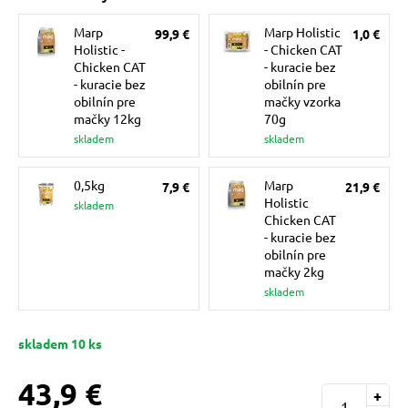
 a ohlávky
Marp
Marp Holistic
99,9 €
1,0 €
Holistic -
- Chicken CAT
Chicken CAT
- kuracie bez
re psov
- kuracie bez
obilnín pre
obilnín pre
mačky vzorka
mačky 12kg
70g
my
skladem
skladem
0,5kg
Marp
7,9 €
21,9 €
výcvik
Holistic
skladem
Chicken CAT
- kuracie bez
obilnín pre
osť
mačky 2kg
skladem
nie so psom
skladem 10 ks
43,9 €
+