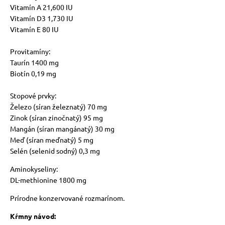
Vitamín A 21,600 IU
Vitamín D3 1,730 IU
Vitamín E 80 IU
Provitamíny:
Taurín 1400 mg
Biotín 0,19 mg
Stopové prvky:
Železo (síran železnatý) 70 mg
Zinok (síran zinočnatý) 95 mg
Mangán (síran mangánatý) 30 mg
Meď (síran meďnatý) 5 mg
Selén (selenid sodný) 0,3 mg
Aminokyseliny:
DL-methionine 1800 mg
Prírodne konzervované rozmarínom.
Kŕmny návod: