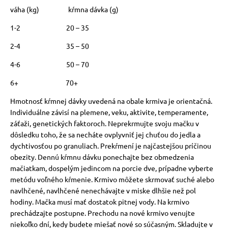
váha (kg) kŕmna dávka (g)
1-2 20 – 35
2-4 35 – 50
4-6 50 – 70
6+ 70+
Hmotnosť kŕmnej dávky uvedená na obale krmiva je orientačná.
Individuálne závisí na plemene, veku, aktivite, temperamente,
záťaži, genetických faktoroch. Neprekrmujte svoju mačku v
dôsledku toho, že sa necháte ovplyvniť jej chuťou do jedla a
dychtivosťou po granuliach. Prekŕmení je najčastejšou príčinou
obezity. Dennú kŕmnu dávku ponechajte bez obmedzenia
mačiatkam, dospelým jedincom na porcie dve, prípadne vyberte
metódu voľného kŕmenie. Krmivo môžete skrmovať suché alebo
navlhčené, navlhčené nenechávajte v miske dlhšie než pol
hodiny. Mačka musí mať dostatok pitnej vody. Na krmivo
prechádzajte postupne. Prechodu na nové krmivo venujte
niekoľko dní, kedy budete miešať nové so súčasným. Skladujte v