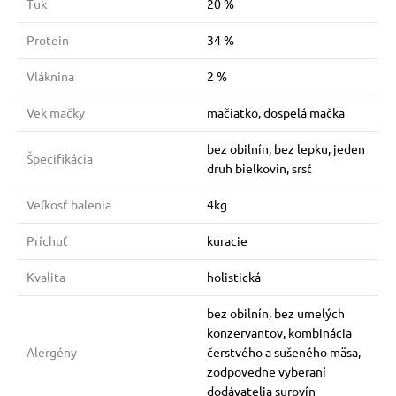
Tuk
20 %
Protein
34 %
Vláknina
2 %
Vek mačky
mačiatko, dospelá mačka
bez obilnín, bez lepku, jeden
Špecifikácia
druh bielkovín, srsť
Veľkosť balenia
4kg
Príchuť
kuracie
Kvalita
holistická
bez obilnín, bez umelých
konzervantov, kombinácia
Alergény
čerstvého a sušeného mäsa,
zodpovedne vyberaní
dodávatelia surovín