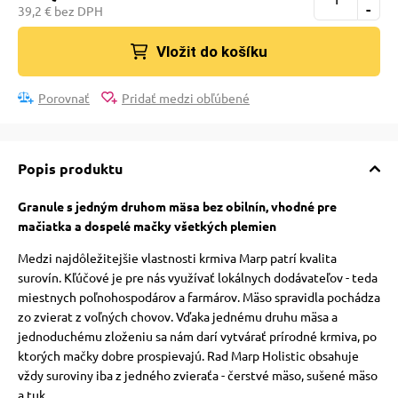
-
39,2 € bez DPH
vé poukazy
Vložit do košíku
Porovnať
Pridať medzi obľúbené
Popis produktu
Granule s jedným druhom mäsa bez obilnín, vhodné pre
mačiatka a dospelé mačky všetkých plemien
Medzi najdôležitejšie vlastnosti krmiva Marp patrí kvalita
surovín. Kľúčové je pre nás využívať lokálnych dodávateľov - teda
miestnych poľnohospodárov a farmárov. Mäso spravidla pochádza
zo zvierat z voľných chovov. Vďaka jednému druhu mäsa a
jednoduchému zloženiu sa nám darí vytvárať prírodné krmiva, po
ktorých mačky dobre prospievajú. Rad Marp Holistic obsahuje
vždy suroviny iba z jedného zvieraťa - čerstvé mäso, sušené mäso
a tuk.