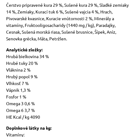
Čerstvo pripravené kura 29 %, Sušené kura 29 %, Sladké zemiaky
14 %, Zemiaky, Kurací tuk 6 %, Sušené vajcia 4 %, Hrach,
Pivovarské kvasnice, Kuracie vnútornosti 2 %, Minerály a
vitamíny, Fruktooligosacharidy (1440 mg / kg), Paradajky,
Cesnak, Sušená morská riasa, Sušené brusnice, Šípek, Aníz,
Senovka grécka, Mäta, Petržlen.
Analytické zložky:
Hrubá bielkovina 34 %
Hrubé tuky 20 %
Vláknina 2 %
Hrubý popol 9 %
Vlhkosť 7 %
Vápnik 1,3 %
Fosfor 1 %
Omega 3 0,6 %
Omega 6 3,7 %
ME Kcal / kg 4090
Doplnkové látky na kg:
Vitamíny: