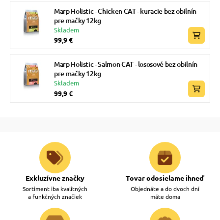
Marp Holistic - Chicken CAT - kuracie bez obilnín
pre mačky 12kg
Skladem
99,9 €
Marp Holistic - Salmon CAT - lososové bez obilnín
pre mačky 12kg
Skladem
99,9 €
Exkluzívne značky
Tovar odosielame ihneď
Sortiment iba kvalitných
Objednáte a do dvoch dní
a funkčných značiek
máte doma