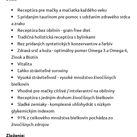
Receptúra ​​pre mačky a mačiatka každého veku
S pridaným taurínom pre pomoc s udržaním zdravého srdca
a zraku
Receptúra ​​bez obilnín - grain free diet
Tradičná holistická receptúra ​​s bylinkami
Bez pridaných syntetických konzervantov a farbív
Zdravá srsť a koža - optimálny pomer Omega 3 a Omega 6,
Zinok a Biotín
Vitalita
Ľahko stráviteľné suroviny
Vysoká stráviteľnosť - vysoké množstvo živočíšnych
bielkovín
Vhodné pre mačky citlivé / intolerantní na obilniny
Receptúra ​​s jedným druhom živočíšnych bielkovín
Sladké zemiaky - komplexné uhľohydrát s nízkym
glykemickým indexom
91% z celkového množstva bielkovín pochádza zo
živočíšnych zdrojov
Zloženie: