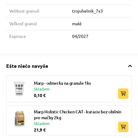
Velikost granulí
trojuhelnik_7x3
Veľkosť granúl
malé
Expirace
04/2027
Ešte niečo navyše
Marp - odmerka na granule 1ks
Skladem
0,10 €
Marp Holistic Chicken CAT - kuracie bez obilnín
pre mačky 2kg
Skladem
21,9 €