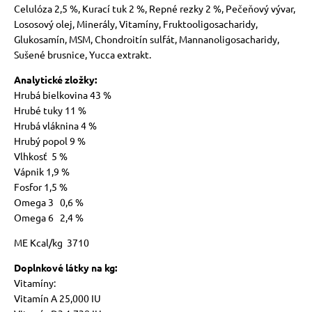
Celulóza 2,5 %, Kurací tuk 2 %, Repné rezky 2 %, Pečeňový vývar,
Lososový olej, Minerály, Vitamíny, Fruktooligosacharidy,
Glukosamín, MSM, Chondroitín sulfát, Mannanoligosacharidy,
Sušené brusnice, Yucca extrakt.
Analytické zložky:
Hrubá bielkovina 43 %
Hrubé tuky 11 %
Hrubá vláknina 4 %
Hrubý popol 9 %
Vlhkosť 5 %
Vápnik 1,9 %
Fosfor 1,5 %
Omega 3 0,6 %
Omega 6 2,4 %
ME Kcal/kg 3710
Doplnkové látky na kg:
Vitamíny:
Vitamín A 25,000 IU