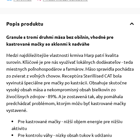
vé poukazy
Popis produktu
Granule s tromi druhmi mäsa bez obilnín, vhodné pre
kastrované mačky so sklonmi k nadváhe
Medzi najdôležitejšie vlastnosti krmiva Marp patrí kvalita
surovín. Kľúčové je pre nás využívať lokálnych dodávateľov - teda
miestnych poľnohospodárov a farmárov. Mäso spravidla pochádza
zo zvierat z voľných chovov. Receptúra Sterillised CAT bola
vyvinutá špeciálne pre mačky po kastrácii. Obsahuje skutočne
vysoký obsah mäsa a nekompromisný obsah bielkovín zo
živočíšnych zdrojov - 89%. A je zostavená tak, aby pomáhala
predchádzať problémom, ktorým môžu byť kastrované mačky
vystavené.
Pre kastrované mačky - nižší objem energie pre nižšiu
aktivitu
Pre kontrolu váhy - nízky obsah tukov k udržaniu