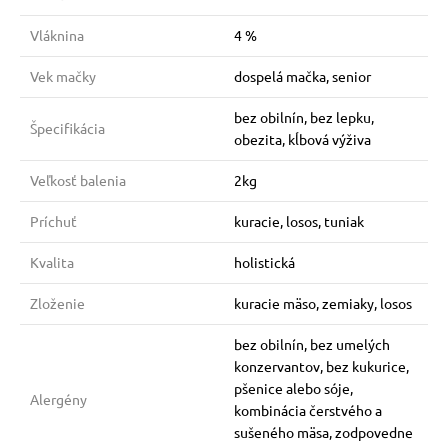
Vláknina
4 %
Vek mačky
dospelá mačka, senior
bez obilnín, bez lepku,
Špecifikácia
obezita, kĺbová výživa
Veľkosť balenia
2kg
Príchuť
kuracie, losos, tuniak
Kvalita
holistická
Zloženie
kuracie mäso, zemiaky, losos
bez obilnín, bez umelých
konzervantov, bez kukurice,
pšenice alebo sóje,
Alergény
kombinácia čerstvého a
sušeného mäsa, zodpovedne