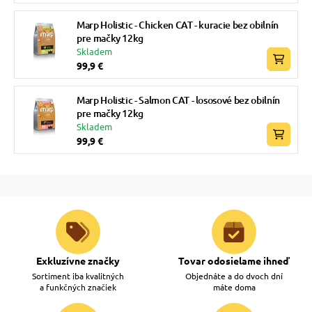
Marp Holistic - Chicken CAT - kuracie bez obilnín
pre mačky 12kg
Skladem
99,9 €
Marp Holistic - Salmon CAT - lososové bez obilnín
pre mačky 12kg
Skladem
99,9 €
Exkluzívne značky
Tovar odosielame ihneď
Sortiment iba kvalitných
Objednáte a do dvoch dní
a funkčných značiek
máte doma