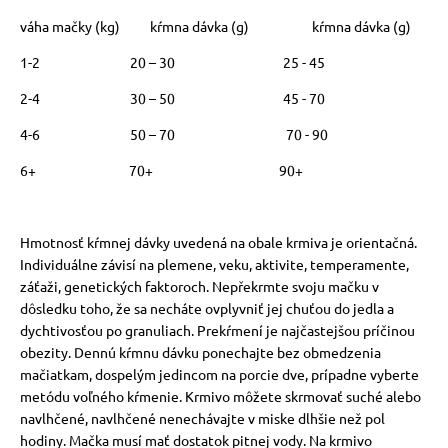
váha mačky (kg) kŕmna dávka (g) kŕmna dávka (g)
1-2 20 – 30 25 - 45
2-4 30 – 50 45 - 70
4-6 50 – 70 70 - 90
6+ 70+ 90+
Hmotnosť kŕmnej dávky uvedená na obale krmiva je orientačná.
Individuálne závisí na plemene, veku, aktivite, temperamente,
záťaži, genetických faktoroch. Nepřekrmte svoju mačku v
dôsledku toho, že sa necháte ovplyvniť jej chuťou do jedla a
dychtivosťou po granuliach. Prekŕmení je najčastejšou príčinou
obezity. Dennú kŕmnu dávku ponechajte bez obmedzenia
mačiatkam, dospelým jedincom na porcie dve, prípadne vyberte
metódu voľného kŕmenie. Krmivo môžete skrmovať suché alebo
navlhčené, navlhčené nenechávajte v miske dlhšie než pol
hodiny. Mačka musí mať dostatok pitnej vody. Na krmivo