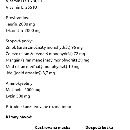
Vitamín D3 1,730 IU
Vitamín E 255 IU
Provitaminy:
Taurín 2000 mg
L-karnitín 2000 mg
Stopové prvky:
Zinok (síran zinočnatý monohydrát) 96 mg
Železo (síran železnatý monohydrát) 72 mg
Mangán (síran mangánatý monohydrát) 29 mg
Meď (síran meďnatý monohydrát) 10 mg
Jód (jodid draselný) 3,7 mg
Aminokyseliny:
Metionín 2000 mg
Lyzín 500 mg
Prírodne konzervované rozmarínom
Kŕmny návod:
Kastrovaná mačka
Dospelá kočka