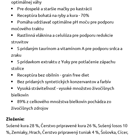
optimálnej váhy
Pre dospelé a staršie mačky po kastrácii
Receptúra bohatá na ryby a kura - 70%
Pomáha udržiavať optimálne pH moču pre podporu
močového traktu
Rastlinná vláknina a celulóza pre podporu redukcie
struvitov
S pridaným taurínom a vitamínom A pre podporu srdca a
zraku
S prídavkom extraktu z Yuky pre potlačenie zápachu
stolice
Receptúra bez obilnín - grain free diet
Bez pridaných syntetických konzervantov a farbív
Vysoká stráviteľnosť - vysoké množstvo živočíšnych
bielkovín
89% z celkového množstva bielkovín pochádza zo
živočíšnych zdrojov
Zloženie:
Sušené kura 28 %, Čerstvo pripravené kura 26 %, Sušený losos 10
%, Zemiaky, Hrach, Čerstvo pripravený tuniak 4 %, Šošovka, Cícer,