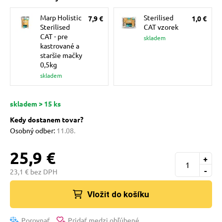
 a ohlávky
Marp Holistic
Sterilised
7,9 €
1,0 €
Sterilised
CAT vzorek
CAT - pre
skladem
re psov
kastrované a
staršie mačky
0,5kg
my
skladem
skladem > 15 ks
výcvik
Kedy dostanem tovar?
Osobný odber:
11.08.
osť
25,9 €
+
-
23,1 € bez DPH
nie so psom
Vložit do košíku
Porovnať
Pridať medzi obľúbené