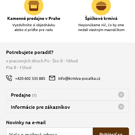
Kamenné predajne v Prahe
Špičkové krmivá
Vyzdvihnite si objednávku
Neponúkame nič, čo by sme
alebo si príďte pre radu
nedali vlastným maznáčikom
Potrebujete poradiť?
v pracovných dňoch Po - Štv: 8 - 16hod
Pia: 8 - 15hod
+420 602 335 885
info@krmiva-pucalka.cz
Predajne
(1)
Predajňa a sklad Kbely
Informácie pre zákazníkov
Bohužiaľ, momentálne máme zatvorené
Doprava
Novinky na e-mail
O spoločnosti
Prihlásiť sa