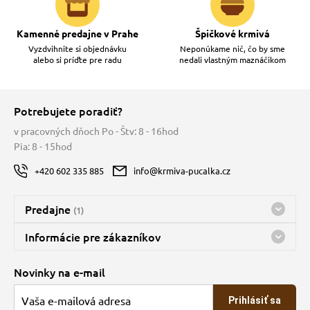
Kamenné predajne v Prahe
Špičkové krmivá
Vyzdvihnite si objednávku
Neponúkame nič, čo by sme
alebo si príďte pre radu
nedali vlastným maznáčikom
Potrebujete poradiť?
v pracovných dňoch Po - Štv: 8 - 16hod
Pia: 8 - 15hod
+420 602 335 885
info@krmiva-pucalka.cz
Predajne
(1)
Predajňa a sklad Kbely
Informácie pre zákazníkov
Bohužiaľ, momentálne máme zatvorené
Doprava
Novinky na e-mail
O spoločnosti
Prihlásiť sa
Veľkoobchod