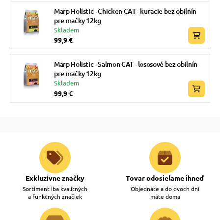
Marp Holistic - Chicken CAT - kuracie bez obilnín
pre mačky 12kg
Skladem
99,9 €
Marp Holistic - Salmon CAT - lososové bez obilnín
pre mačky 12kg
Skladem
99,9 €
Exkluzívne značky
Tovar odosielame ihneď
Sortiment iba kvalitných
Objednáte a do dvoch dní
a funkčných značiek
máte doma