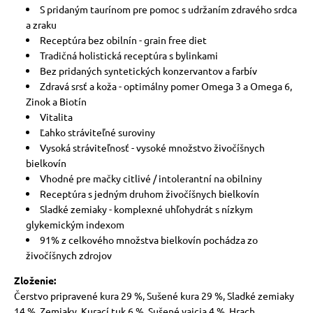
S pridaným taurínom pre pomoc s udržaním zdravého srdca
a zraku
Receptúra ​​bez obilnín - grain free diet
Tradičná holistická receptúra ​​s bylinkami
Bez pridaných syntetických konzervantov a farbív
Zdravá srsť a koža - optimálny pomer Omega 3 a Omega 6,
Zinok a Biotín
Vitalita
Ľahko stráviteľné suroviny
Vysoká stráviteľnosť - vysoké množstvo živočíšnych
bielkovín
Vhodné pre mačky citlivé / intolerantní na obilniny
Receptúra ​​s jedným druhom živočíšnych bielkovín
Sladké zemiaky - komplexné uhľohydrát s nízkym
glykemickým indexom
91% z celkového množstva bielkovín pochádza zo
živočíšnych zdrojov
Zloženie:
Čerstvo pripravené kura 29 %, Sušené kura 29 %, Sladké zemiaky
14 %, Zemiaky, Kurací tuk 6 %, Sušené vajcia 4 %, Hrach,