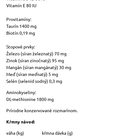
Vitamín E 80 IU
Provitamíny:
Taurín 1400 mg
Biotín 0,19 mg
Stopové prvky:
Železo (síran železnatý) 70 mg
Zinok (síran zinočnatý) 95 mg
Mangán (síran mangánatý) 30 mg
Meď (síran meďnatý) 5 mg
Selén (selenid sodný) 0,3 mg
Aminokyseliny:
DL-methionine 1800 mg
Prírodne konzervované rozmarínom.
Kŕmny návod:
váha (kg) kŕmna dávka (g)