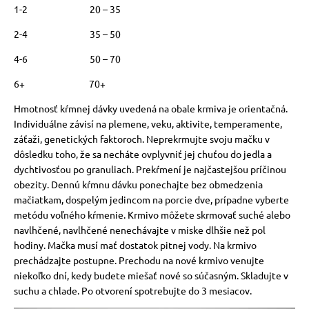
1-2 20 – 35
2-4 35 – 50
4-6 50 – 70
6+ 70+
Hmotnosť kŕmnej dávky uvedená na obale krmiva je orientačná.
Individuálne závisí na plemene, veku, aktivite, temperamente,
záťaži, genetických faktoroch. Neprekrmujte svoju mačku v
dôsledku toho, že sa necháte ovplyvniť jej chuťou do jedla a
dychtivosťou po granuliach. Prekŕmení je najčastejšou príčinou
obezity. Dennú kŕmnu dávku ponechajte bez obmedzenia
mačiatkam, dospelým jedincom na porcie dve, prípadne vyberte
metódu voľného kŕmenie. Krmivo môžete skrmovať suché alebo
navlhčené, navlhčené nenechávajte v miske dlhšie než pol
hodiny. Mačka musí mať dostatok pitnej vody. Na krmivo
prechádzajte postupne. Prechodu na nové krmivo venujte
niekoľko dní, kedy budete miešať nové so súčasným. Skladujte v
suchu a chlade. Po otvorení spotrebujte do 3 mesiacov.