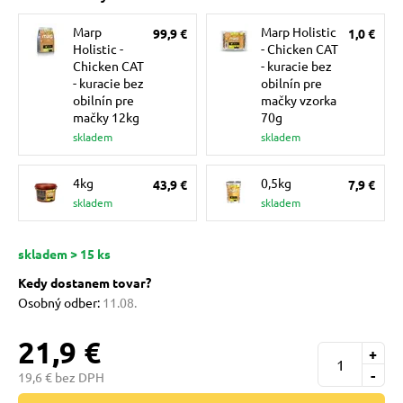
 a ohlávky
Marp
Marp Holistic
99,9 €
1,0 €
Holistic -
- Chicken CAT
Chicken CAT
- kuracie bez
re psov
- kuracie bez
obilnín pre
obilnín pre
mačky vzorka
mačky 12kg
70g
my
skladem
skladem
4kg
0,5kg
43,9 €
7,9 €
výcvik
skladem
skladem
osť
skladem > 15 ks
Kedy dostanem tovar?
Osobný odber:
11.08.
nie so psom
21,9 €
+
-
19,6 € bez DPH