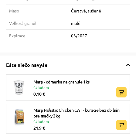
Maso
Čerstvé, sušené
Veľkosť granúl
malé
Expirace
03/2027
Ešte niečo navyše
Marp - odmerka na granule 1ks
Skladem
0,10 €
Marp Holistic Chicken CAT - kuracie bez obilnín
pre mačky 2kg
Skladem
21,9 €