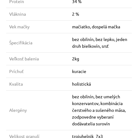
Protein
34 %
Vláknina
2 %
Vek mačky
mačiatko, dospelá mačka
bez obilnín, bez lepku, jeden
Špecifikácia
druh bielkovín, srsť
Veľkosť balenia
2kg
Príchuť
kuracie
Kvalita
holistická
bez obilnín, bez umelých
konzervantov, kombinácia
Alergény
čerstvého a sušeného mäsa,
zodpovedne vyberaní
dodávatelia surovín
Velikost granulí
trojuhelnik_7x3