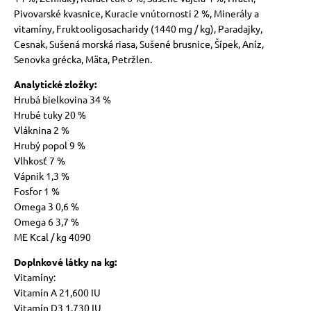
Pivovarské kvasnice, Kuracie vnútornosti 2 %, Minerály a
vitamíny, Fruktooligosacharidy (1440 mg / kg), Paradajky,
Cesnak, Sušená morská riasa, Sušené brusnice, Šípek, Aníz,
Senovka grécka, Mäta, Petržlen.
Analytické zložky:
Hrubá bielkovina 34 %
Hrubé tuky 20 %
Vláknina 2 %
Hrubý popol 9 %
Vlhkosť 7 %
Vápnik 1,3 %
Fosfor 1 %
Omega 3 0,6 %
Omega 6 3,7 %
ME Kcal / kg 4090
Doplnkové látky na kg:
Vitamíny:
Vitamín A 21,600 IU
Vitamín D3 1,730 IU