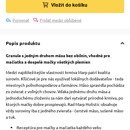
Vložit do košíku
vé poukazy
Porovnať
Pridať medzi obľúbené
Popis produktu
Granule s jedným druhom mäsa bez obilnín, vhodné pre
mačiatka a dospelé mačky všetkých plemien
Medzi najdôležitejšie vlastnosti krmiva Marp patrí kvalita
surovín. Kľúčové je pre nás využívať lokálnych dodávateľov - teda
miestnych poľnohospodárov a farmárov. Mäso spravidla pochádza
zo zvierat z voľných chovov. Vďaka jednému druhu mäsa a
jednoduchému zloženiu sa nám darí vytvárať prírodné krmiva, po
ktorých mačky dobre prospievajú. Rad Marp Holistic obsahuje
vždy suroviny iba z jedného zvieraťa - čerstvé mäso, sušené mäso
a tuk.
Receptúra ​​pre mačky a mačiatka každého veku