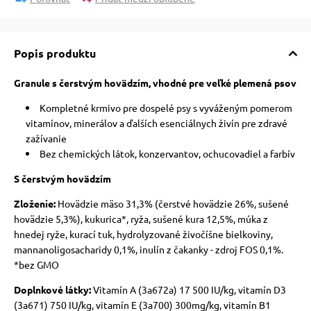
Popis produktu
Granule s čerstvým hovädzím, vhodné pre veľké plemená psov
Kompletné krmivo pre dospelé psy s vyváženým pomerom
vitamínov, minerálov a ďalších esenciálnych živín pre zdravé
zažívanie
Bez chemických látok, konzervantov, ochucovadiel a farbív
S čerstvým hovädzím
Zloženie:
Hovädzie mäso 31,3% (čerstvé hovädzie 26%, sušené
hovädzie 5,3%), kukurica*, ryža, sušené kura 12,5%, múka z
hnedej ryže, kurací tuk, hydrolyzované živočíšne bielkoviny,
mannanoligosacharidy 0,1%, inulín z čakanky - zdroj FOS 0,1%.
*bez GMO
Doplnkové látky:
Vitamín A (3a672a) 17 500 IU/kg, vitamín D3
(3a671) 750 IU/kg, vitamín E (3a700) 300mg/kg, vitamín B1