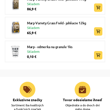
Skladem
86,9 €
Marp Variety Grass Field - jahňacie 12kg
Skladem
65,9 €
Marp - odmerka na granule 1ks
Skladem
0,10 €
Exkluzívne značky
Tovar odosielame ihneď
Sortiment iba kvalitných
Objednáte a do dvoch dní
a funkčných značiek
máte doma