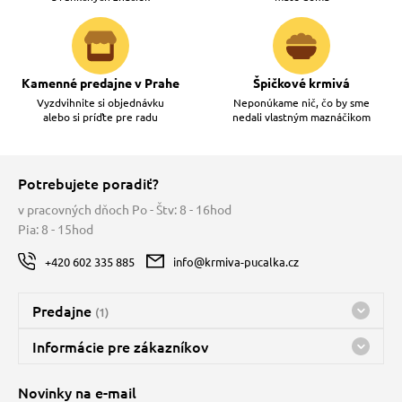
Kamenné predajne v Prahe
Špičkové krmivá
Vyzdvihnite si objednávku
Neponúkame nič, čo by sme
alebo si príďte pre radu
nedali vlastným maznáčikom
Potrebujete poradiť?
v pracovných dňoch Po - Štv: 8 - 16hod
Pia: 8 - 15hod
+420 602 335 885
info@krmiva-pucalka.cz
Predajne
(1)
Predajňa a sklad Kbely
Informácie pre zákazníkov
Bohužiaľ, momentálne máme zatvorené
Doprava
Novinky na e-mail