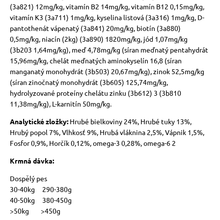
(3a821) 12mg/kg, vitamín B2 14mg/kg, vitamín B12 0,15mg/kg,
vitamín K3 (3a711) 1mg/kg, kyselina listová (3a316) 1mg/kg, D-
pantothenát vápenatý (3a841) 20mg/kg, biotín (3a880)
0,5mg/kg, niacín (2kg) (3a890) 1820mg/kg, jód 1,07mg/kg
(3b203 1,64mg/kg), meď 4,78mg/kg (síran meďnatý pentahydrát
15,96mg/kg, chelát meďnatých aminokyselín 16,8 (síran
manganatý monohydrát (3b503) 20,67mg/kg), zinok 52,5mg/kg
(síran zinočnatý monohydrát (3b605) 125,74mg/kg,
hydrolyzované proteíny chelátu zinku (3b612) 3 (3b810
11,38mg/kg), L-karnitín 50mg/kg.
Analytické zložky:
Hrubé bielkoviny 24%, Hrubé tuky 13%,
Hrubý popol 7%, Vlhkosť 9%, Hrubá vláknina 2,5%, Vápnik 1,5%,
Fosfor 0,9%, Horčík 0,12%, omega-3 0,28%, omega-6 2
Krmná dávka:
Dospělý pes
30-40kg 290-380g
40-50kg 380-450g
>50kg >450g