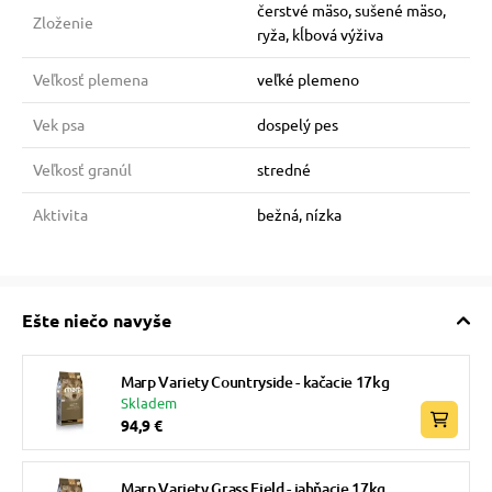
čerstvé mäso, sušené mäso,
Zloženie
ryža, kĺbová výživa
Veľkosť plemena
veľké plemeno
Vek psa
dospelý pes
Veľkosť granúl
stredné
Aktivita
bežná, nízka
Ešte niečo navyše
Marp Variety Countryside - kačacie 17kg
Skladem
94,9 €
Marp Variety Grass Field - jahňacie 17kg