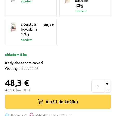
kuracím
skladem
pre mačky
12kg
skladem
 pre mačky
s čerstvým
48,3 €
hovädzím
12kg
ie podložky
skladem
skladem 8 ks
vé poukazy
Kedy dostanem tovar?
Osobný odber:
11.08.
48,3 €
+
-
43,1 € bez DPH
Vložit do košíku
Porovnať
Pridať medzi obľúbené