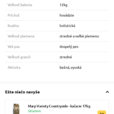
Veľkosť balenia
12kg
Príchuť
hovädzie
Kvalita
holistická
Veľkosť plemena
stredné a veľké plemeno
Vek psa
dospelý pes
Veľkosť granúl
stredné
Aktivita
bežná, vysoká
Ešte niečo navyše
Marp Variety Countryside - kačacie 17kg
Skladem