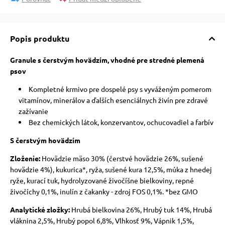
Popis produktu
Granule s čerstvým hovädzím, vhodné pre stredné plemená
psov
Kompletné krmivo pre dospelé psy s vyváženým pomerom
vitamínov, minerálov a ďalších esenciálnych živín pre zdravé
zažívanie
Bez chemických látok, konzervantov, ochucovadiel a farbív
S čerstvým hovädzím
Zloženie:
Hovädzie mäso 30% (čerstvé hovädzie 26%, sušené
hovädzie 4%), kukurica*, ryža, sušené kura 12,5%, múka z hnedej
ryže, kurací tuk, hydrolyzované živočíšne bielkoviny, repné
živočíchy 0,1%, inulín z čakanky - zdroj FOS 0,1%. *bez GMO
Analytické zložky:
Hrubá bielkovina 26%, Hrubý tuk 14%, Hrubá
vláknina 2,5%, Hrubý popol 6,8%, Vlhkosť 9%, Vápnik 1,5%,