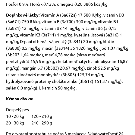
Fosfor 0,9%, Horčík 0,12%, omega-3 0,28 3805 kcal/kg
Doplnkové látky:
Vitamín A (3a672a) 17 500 IU/kg, vitamín D3
(3a671) 750 IU/kg, vitamín E (3a700) 300 mg/kg, vitamín B1
(3a821) 12 mg/kg, vitamín B2 14 mg/kg, vitamín B6 (3 0,15
mg/kg, vitamín K3 (3a711) 1 mg/kg, kyselina listová (3a316) 1
mg/kg, D-pantothenát vápenatý (3a841) 20 mg/kg, biotín
(3a880) 0,5 mg/kg, niacín (3a314) 35 1820 mg/kg, jód 1,07 mg/kg
(3b203 1,64 mg/kg), meď 4,78 mg/kg (síran meďnatý
pentahydrát 15,96 mg/kg, chelát meďnatých aminokyselín 16,87
mg/kg), mangán 6,7 (3b503) 20,67 mg/kg), zinok 52,5 mg/kg
(síran zinočnatý monohydrát (3b605) 125,74 mg/kg,
hydrolyzované proteíny chelátu zinku (3b612) 151,37 mg/kg),
selén 0,0 mg/kg), L-karnitín 50 mg/kg.
Kŕmna dávka:
Dospelý pes
10 - 20 kg 120 - 210 g
20 - 30 kg 210 - 290 g
Po otvorení spotrebujte počas 3 mesiacov. Skladovateľnosť 24