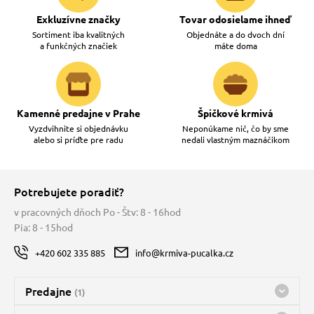
Exkluzívne značky
Tovar odosielame ihneď
Sortiment iba kvalitných
Objednáte a do dvoch dní
a funkčných značiek
máte doma
Kamenné predajne v Prahe
Špičkové krmivá
Vyzdvihnite si objednávku
Neponúkame nič, čo by sme
alebo si príďte pre radu
nedali vlastným maznáčikom
Potrebujete poradiť?
v pracovných dňoch Po - Štv: 8 - 16hod
Pia: 8 - 15hod
+420 602 335 885
info@krmiva-pucalka.cz
Predajne
(1)