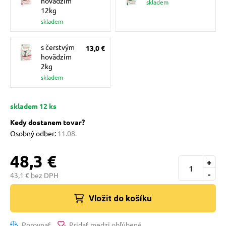
hovädzím
skladem
pre mačky
12kg
skladem
 pre mačky
s čerstvým
13,0 €
hovädzím
2kg
ie podložky
skladem
skladem 12 ks
vé poukazy
Kedy dostanem tovar?
Osobný odber:
11.08.
48,3 €
+
-
43,1 € bez DPH
Vložit do košíku
Porovnať
Pridať medzi obľúbené