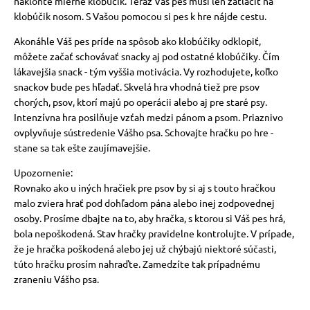
nakloňte mierne klobúčik. Teraz Váš pes musí len zatlačiť na
klobúčik nosom. S Vašou pomocou si pes k hre nájde cestu.
Akonáhle Váš pes príde na spôsob ako klobúčiky odklopiť,
môžete začať schovávať snacky aj pod ostatné klobúčiky. Čím
lákavejšia snack - tým vyššia motivácia. Vy rozhodujete, koľko
snackov bude pes hľadať. Skvelá hra vhodná tiež pre psov
chorých, psov, ktorí majú po operácii alebo aj pre staré psy.
Intenzívna hra posilňuje vzťah medzi pánom a psom. Priaznivo
ovplyvňuje sústredenie Vášho psa. Schovajte hračku po hre -
stane sa tak ešte zaujímavejšie.
Upozornenie:
Rovnako ako u iných hračiek pre psov by si aj s touto hračkou
malo zviera hrať pod dohľadom pána alebo inej zodpovednej
osoby. Prosíme dbajte na to, aby hračka, s ktorou si Váš pes hrá,
bola nepoškodená. Stav hračky pravidelne kontrolujte. V prípade,
že je hračka poškodená alebo jej už chýbajú niektoré súčasti,
túto hračku prosím nahraďte. Zamedzíte tak prípadnému
zraneniu Vášho psa.