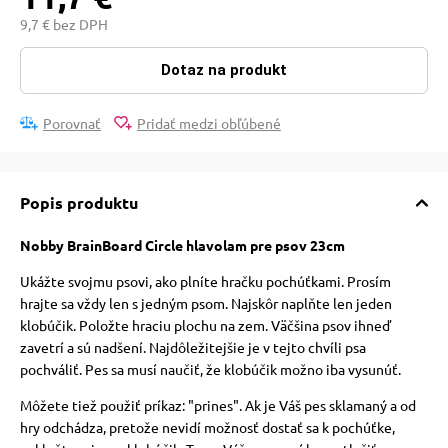
pre mačky
9,7 € bez DPH
Dotaz na produkt
 pre mačky
Porovnať
Pridať medzi obľúbené
ie podložky
Popis produktu
vé poukazy
Nobby BrainBoard Circle hlavolam pre psov 23cm
Ukážte svojmu psovi, ako plníte hračku pochúťkami. Prosím
hrajte sa vždy len s jedným psom. Najskôr naplňte len jeden
klobúčik. Položte hraciu plochu na zem. Väčšina psov ihneď
zavetrí a sú nadšení. Najdôležitejšie je v tejto chvíli psa
pochváliť. Pes sa musí naučiť, že klobúčik možno iba vysunúť.
Môžete tiež použiť príkaz: "prines". Ak je Váš pes sklamaný a od
hry odchádza, pretože nevidí možnosť dostať sa k pochúťke,