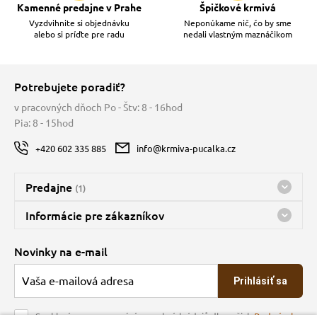
Kamenné predajne v Prahe
Špičkové krmivá
Vyzdvihnite si objednávku
Neponúkame nič, čo by sme
alebo si príďte pre radu
nedali vlastným maznáčikom
Potrebujete poradiť?
v pracovných dňoch Po - Štv: 8 - 16hod
Pia: 8 - 15hod
+420 602 335 885
info@krmiva-pucalka.cz
Predajne
(1)
Predajňa a sklad Kbely
Informácie pre zákazníkov
nes máme otvorené 08:00 - 16:00
Doprava
Novinky na e-mail
O spoločnosti
Prihlásiť sa
Veľkoobchod
Obchodné podmienky
Souhlasím se zpracováním osobních údajů dle našich
Podmínek