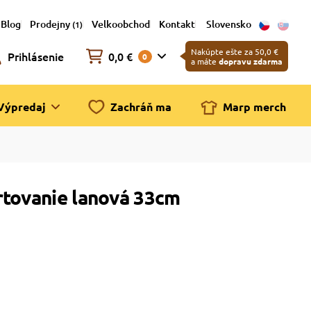
Blog
Prodejny
Velkoobchod
Kontakt
Slovensko
(1)
Nakúpte ešte za 50,0 €
Prihlásenie
0,0 €
0
a máte
dopravu zdarma
Výpredaj
Zachráň ma
Marp merch
rtovanie lanová 33cm