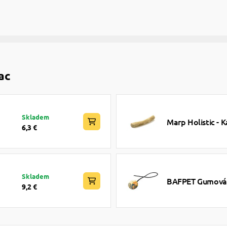
ac
Skladem
Marp Holistic - K
6,3 €
Skladem
BAFPET Gumová l
9,2 €