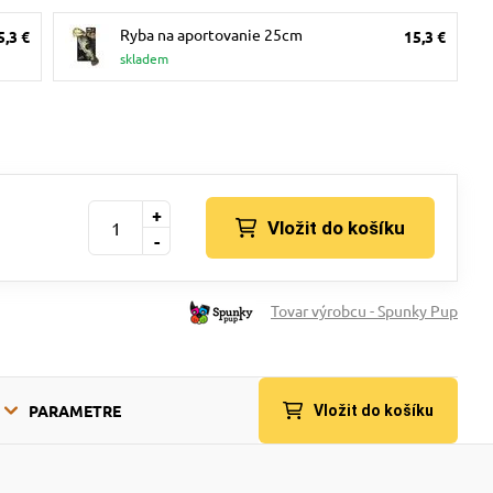
Ryba na aportovanie 25cm
5,3 €
15,3 €
skladem
+
Vložit do košíku
-
Tovar výrobcu - Spunky Pup
PARAMETRE
Vložit do košíku