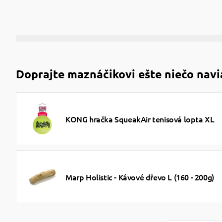
Doprajte maznáčikovi ešte niečo navi
KONG hračka SqueakAir tenisová lopta XL
Marp Holistic - Kávové dřevo L (160 - 200g)