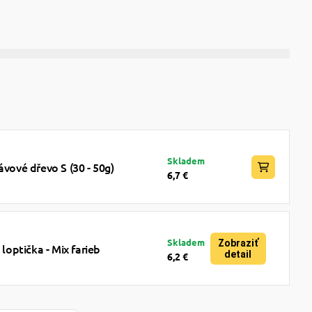
Skladem
ávové dřevo S (30 - 50g)
6,7 €
Skladem
Zobraziť
optička - Mix farieb
detail
6,2 €