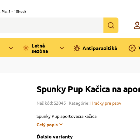
,
Pia: 8 - 15hod)
Letná
Antiparazitiká
sezóna
Spunky Pup Kačica na apo
Náš kód: S2045
Kategórie:
Hračky pre psov
Spunky Pup aportovacia kačica
Celý popis
Ďalšie varianty