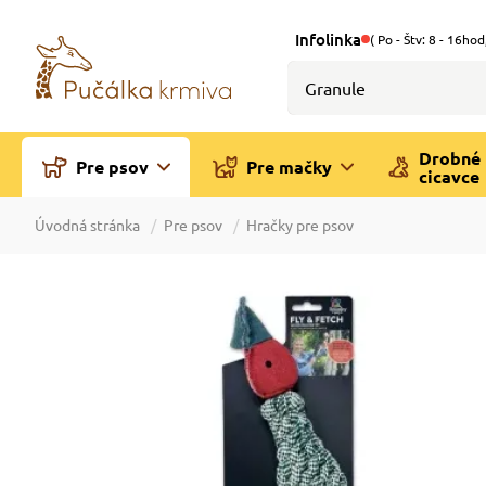
Infolinka
( Po - Štv: 8 - 16hod
Drobné
Pre psov
Pre mačky
cicavce
Úvodná stránka
Pre psov
Hračky pre psov