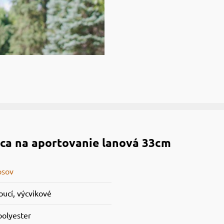
ca na aportovanie lanová 33cm
psov
oucí, výcvikové
polyester