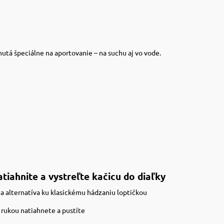
nutá špeciálne na aportovanie – na suchu aj vo vode.
iahnite a vystreľte kačicu do diaľky
 alternatíva ku klasickému hádzaniu loptičkou
u rukou natiahnete a pustíte