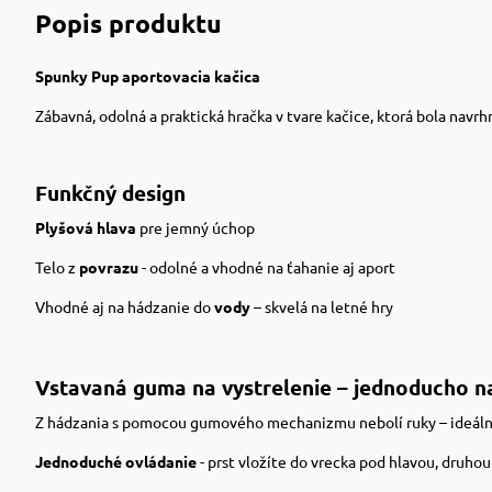
Popis produktu
Spunky Pup aportovacia kačica
Zábavná, odolná a praktická hračka v tvare kačice, ktorá bola navrh
Funkčný design
Plyšová hlava
pre jemný úchop
Telo z
povrazu
- odolné a vhodné na ťahanie aj aport
Vhodné aj na hádzanie do
vody
– skvelá na letné hry
Vstavaná guma na vystrelenie – jednoducho nat
Z hádzania s pomocou gumového mechanizmu nebolí ruky – ideálna
Jednoduché ovládanie
- prst vložíte do vrecka pod hlavou, druho