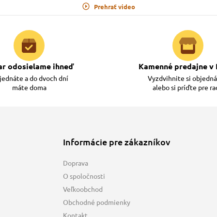
Prehrať video
ar odosielame ihneď
Kamenné predajne v 
ednáte a do dvoch dní
Vyzdvihnite si objedn
máte doma
alebo si príďte pre r
Informácie pre zákazníkov
Doprava
O spoločnosti
Veľkoobchod
Obchodné podmienky
Kontakt