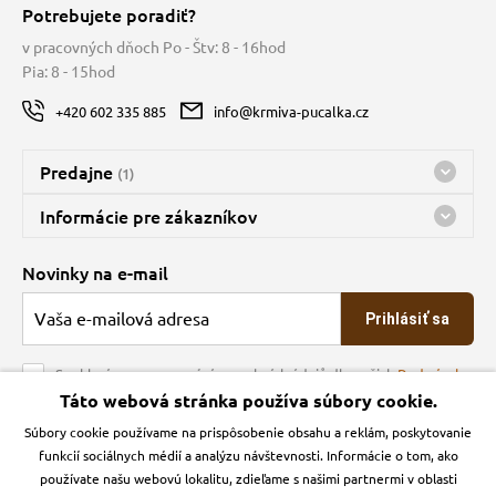
Potrebujete poradiť?
v pracovných dňoch Po - Štv: 8 - 16hod
Pia: 8 - 15hod
+420 602 335 885
info@krmiva-pucalka.cz
Predajne
(1)
Predajňa a sklad Kbely
Informácie pre zákazníkov
Bohužiaľ, momentálne máme zatvorené
Doprava
Novinky na e-mail
O spoločnosti
Prihlásiť sa
Veľkoobchod
Obchodné podmienky
Souhlasím se zpracováním osobních údajů dle našich
Podmínek
ochrany osobních údajů
Táto webová stránka používa súbory cookie.
Kontakt
Súbory cookie používame na prispôsobenie obsahu a reklám, poskytovanie
Krmiva Pučálka na sociálnych sieťach
Podmienky ochrany osobných údajov
funkcií sociálnych médií a analýzu návštevnosti. Informácie o tom, ako
Zásady používanie cookies a Google Analytics
používate našu webovú lokalitu, zdieľame s našimi partnermi v oblasti
Instagran
Facebook