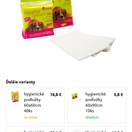
 prostriedky
pre mačky
 a vitamíny
ky a pelechy
re mačky
Ďalšie varianty
hygienické
hygienické
16,8 €
5,8 €
my
podložky
podložky
60x60cm
60x90cm
40ks
10ks
e pre mačky
na dotaz
skladem