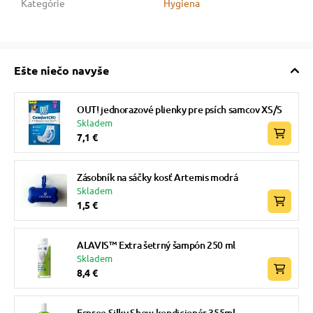
Kategórie
Hygiena
Ešte niečo navyše
OUT! jednorazové plienky pre psích samcov XS/S
Skladem
7,1 €
Zásobník na sáčky kosť Artemis modrá
Skladem
1,5 €
ALAVIS™ Extra šetrný šampón 250 ml
Skladem
8,4 €
Espree Silky Show kondicionér 355ml