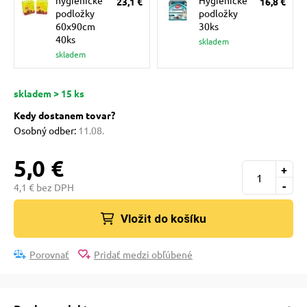
hygienické
Hygienické
23,1 €
16,8 €
pre mačky
podložky
podložky
60x90cm
30ks
40ks
skladem
 pre mačky
skladem
skladem > 15 ks
ie podložky
Kedy dostanem tovar?
Osobný odber:
11.08.
vé poukazy
5,0 €
+
-
4,1 € bez DPH
Vložit do košíku
Porovnať
Pridať medzi obľúbené