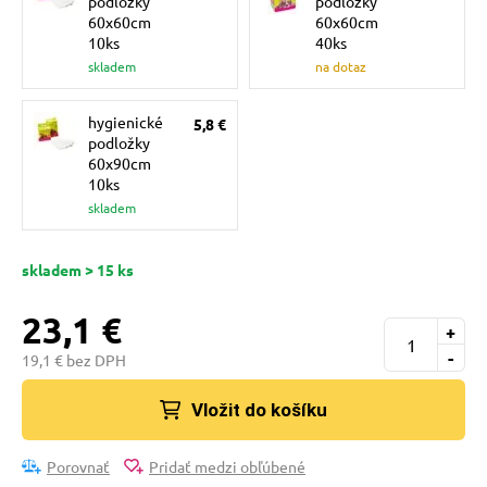
podložky
podložky
pre mačky
60x60cm
60x60cm
10ks
40ks
skladem
na dotaz
 pre mačky
hygienické
5,8 €
podložky
ie podložky
60x90cm
10ks
skladem
vé poukazy
skladem > 15 ks
23,1 €
+
-
19,1 € bez DPH
Vložit do košíku
Porovnať
Pridať medzi obľúbené