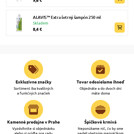
9,6 €
ALAVIS™ Extra šetrný šampón 250 ml
Skladem
8,4 €
Exkluzívne značky
Tovar odosielame ihneď
Sortiment iba kvalitných
Objednáte a do dvoch dní
a funkčných značiek
máte doma
Kamenné predajne v Prahe
Špičkové krmivá
Vyzdvihnite si objednávku
Neponúkame nič, čo by sme
alebo si príďte pre radu
nedali vlastným maznáčikom