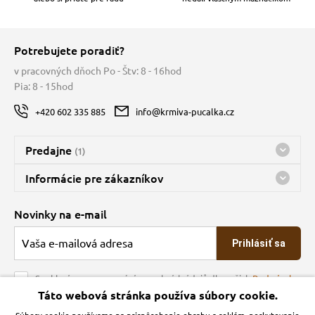
Potrebujete poradiť?
v pracovných dňoch Po - Štv: 8 - 16hod
Pia: 8 - 15hod
+420 602 335 885
info@krmiva-pucalka.cz
Predajne
(1)
Predajňa a sklad Kbely
Informácie pre zákazníkov
nes máme otvorené 08:00 - 16:00
Doprava
Novinky na e-mail
O spoločnosti
Prihlásiť sa
Veľkoobchod
Obchodné podmienky
Souhlasím se zpracováním osobních údajů dle našich
Podmínek
ochrany osobních údajů
Táto webová stránka používa súbory cookie.
Kontakt