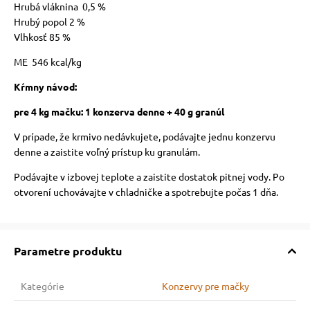
Hrubá vláknina 0,5 %
Hrubý popol 2 %
Vlhkosť 85 %
ME 546 kcal/kg
Kŕmny návod:
pre 4 kg mačku: 1 konzerva denne + 40 g granúl
V prípade, že krmivo nedávkujete, podávajte jednu konzervu
denne a zaistite voľný prístup ku granulám.
P
odávajte v izbovej teplote a zaistite dostatok pitnej vody. Po
otvorení uchovávajte v chladničke a spotrebujte počas 1 dňa.
Parametre produktu
Kategórie
Konzervy pre mačky