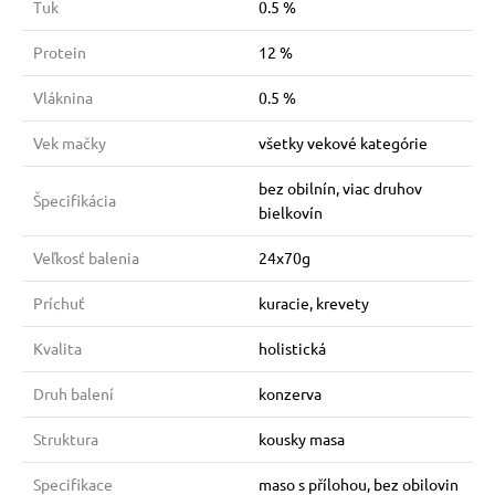
Tuk
0.5 %
Protein
12 %
Vláknina
0.5 %
Vek mačky
všetky vekové kategórie
bez obilnín, viac druhov
Špecifikácia
bielkovín
Veľkosť balenia
24x70g
Príchuť
kuracie, krevety
Kvalita
holistická
Druh balení
konzerva
Struktura
kousky masa
Specifikace
maso s přílohou, bez obilovin