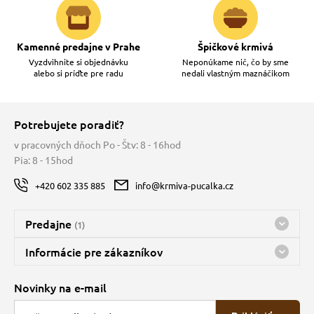
Kamenné predajne v Prahe
Špičkové krmivá
Vyzdvihnite si objednávku
Neponúkame nič, čo by sme
alebo si príďte pre radu
nedali vlastným maznáčikom
Potrebujete poradiť?
v pracovných dňoch Po - Štv: 8 - 16hod
Pia: 8 - 15hod
+420 602 335 885
info@krmiva-pucalka.cz
Predajne
(1)
Predajňa a sklad Kbely
Informácie pre zákazníkov
Bohužiaľ, momentálne máme zatvorené
Doprava
Novinky na e-mail
O spoločnosti