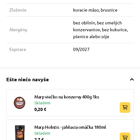
Zloženie
kuracie mäso, brusnice
bez obilnín, bez umelých
Alergény
konzervantov, bez kukurice,
pšenice alebo sóje
Expirace
09/2027
Ešte niečo navyše
Marp viečko na konzervy 400g 1ks
Skladem
0,20 €
Marp Holistic - jahňacia omáčka 180ml
Skladem
2,7 €