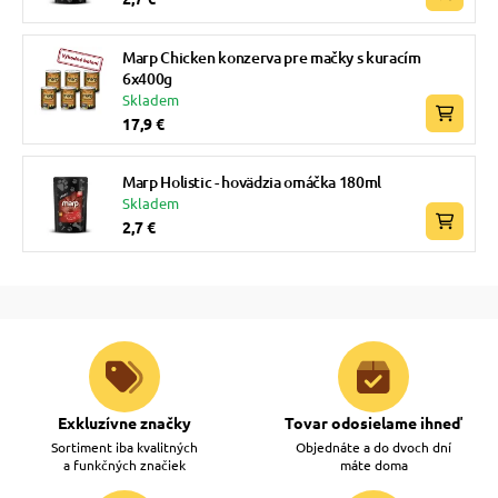
Marp Chicken konzerva pre mačky s kuracím
6x400g
Skladem
17,9 €
Marp Holistic - hovädzia omáčka 180ml
Skladem
2,7 €
Exkluzívne značky
Tovar odosielame ihneď
Sortiment iba kvalitných
Objednáte a do dvoch dní
a funkčných značiek
máte doma