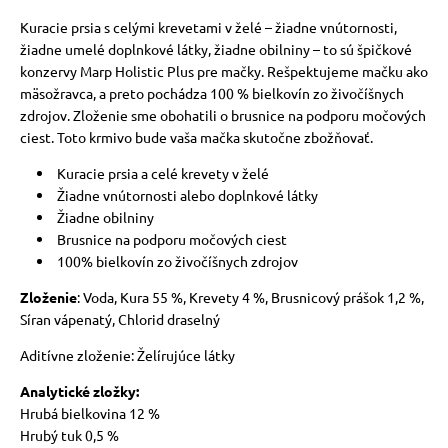
Kuracie prsia s celými krevetami v želé – žiadne vnútornosti,
žiadne umelé doplnkové látky, žiadne obilniny – to sú špičkové
konzervy Marp Holistic Plus pre mačky. Rešpektujeme mačku ako
mäsožravca, a preto pochádza 100 % bielkovín zo živočíšnych
zdrojov. Zloženie sme obohatili o brusnice na podporu močových
ciest. Toto krmivo bude vaša mačka skutočne zbožňovať.
Kuracie prsia a celé krevety v želé
Žiadne vnútornosti alebo doplnkové látky
Žiadne obilniny
Brusnice na podporu močových ciest
100% bielkovín zo živočíšnych zdrojov
Zloženie
: Voda, Kura 55 %, Krevety 4 %, Brusnicový prášok 1,2 %,
Síran vápenatý, Chlorid draselný
Aditívne zloženie: Želírujúce látky
Analytické zložky:
Hrubá bielkovina 12 %
Hrubý tuk 0,5 %