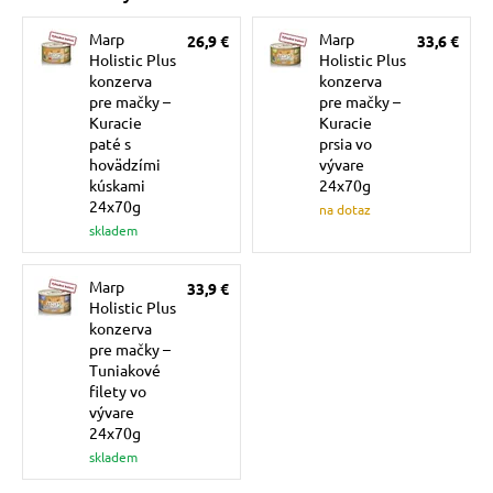
 a ohlávky
Marp
Marp
26,9 €
33,6 €
Holistic Plus
Holistic Plus
konzerva
konzerva
re psov
pre mačky –
pre mačky –
Kuracie
Kuracie
paté s
prsia vo
my
hovädzími
vývare
kúskami
24x70g
24x70g
na dotaz
skladem
výcvik
Marp
33,9 €
Holistic Plus
osť
konzerva
pre mačky –
Tuniakové
nie so psom
filety vo
vývare
24x70g
skladem