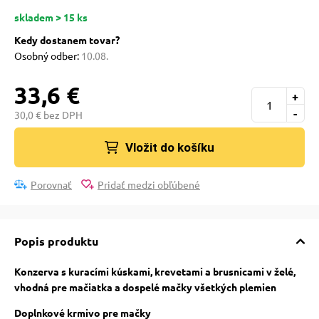
skladem > 15 ks
vé poukazy
Kedy dostanem tovar?
Osobný odber:
10.08.
33,6 €
+
-
30,0 € bez DPH
Vložit do košíku
Porovnať
Pridať medzi obľúbené
Popis produktu
Konzerva s kuracími kúskami, krevetami a brusnicami v želé,
vhodná pre mačiatka a dospelé mačky všetkých plemien
Doplnkové krmivo pre mačky