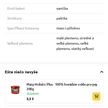
Druh balení
vanička
Struktura
paštika
Specifikace konzervy
maso s přílohou
malé plemeno, stredné a
Veľkosť plemena
veľké plemeno, veľké
plemeno, všetky veľkosti
Ešte niečo navyše
Marp Holistic Plus - 100% hovädzie v skle pre psy
200g
Skladem
3,3 €