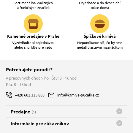
Sortiment iba kvalitných
Objednáte a do dvoch dní
a funkčných značiek
máte doma
Kamenné predajne v Prahe
Špičkové krmivá
Vyzdvihnite si objednávku
Neponúkame nič, čo by sme
alebo si príďte pre radu
nedali vlastným maznáčikom
Potrebujete poradiť?
v pracovných dňoch Po - Štv: 8 - 16hod
Pia: 8 - 15hod
+420 602 335 885
info@krmiva-pucalka.cz
Predajne
(1)
Predajňa a sklad Kbely
Informácie pre zákazníkov
nes máme otvorené 08:00 - 16:00