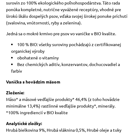
surovín zo 100% ekologického poľnohospodárstva. Táto rada
ponúka kompletné, nutrične vyvážené receptúry, vhodné pre
širokú škálu dospelých psov, vďaka svojej širokej ponuke príchutí
(svalovina, vnútornosti, ryby a zelenina).
Jedná sa o mokré krmivo pre psov vo vaničke v BIO kvalite.
100 % BIO: všetky suroviny pochádzajú z certifikovanej
organickej výroby
obohatené o vitamíny
Bez chemických aditív, konzervantov, dochucovadiel a
farbív
Vanička s hovädzím mäsom
Zloženie:
Mäso* a mäsové vedľajšie produkty* 46,4% (z toho hovädzie
minimálne 13,4%) rastlinné vedľajšie produkty*, minerály.
*100% ingrediencií v BIO kvalite
Analytické zložky:
Hrubá bielkovina 9%, Hrubá vláknina 0,5%, Hrubé oleje a tuky