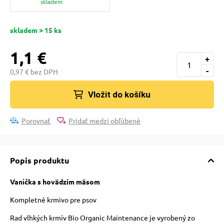
skladem
pre mačky
skladem > 15 ks
 pre mačky
1,1 €
+
-
0,97 € bez DPH
ie podložky
Vložit do košíku
vé poukazy
Porovnať
Pridať medzi obľúbené
Popis produktu
Vanička s hovädzím mäsom
Kompletné krmivo pre psov
Rad vlhkých krmív Bio Organic Maintenance je vyrobený zo