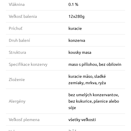
Vláknina
0.1 %
Veľkosť balenia
12x280g
Príchuť
kuracie
Druh balení
konzerva
Struktura
kousky masa
Specifikace konzervy
maso s přílohou, bez obilovin
kuracie mäso, sladké
Zloženie
zemiaky, mrkva, ryža
bez umelých konzervantov,
Alergény
bez kukurice, pšenice alebo
sóje
Veľkosť plemena
všetky veľkosti