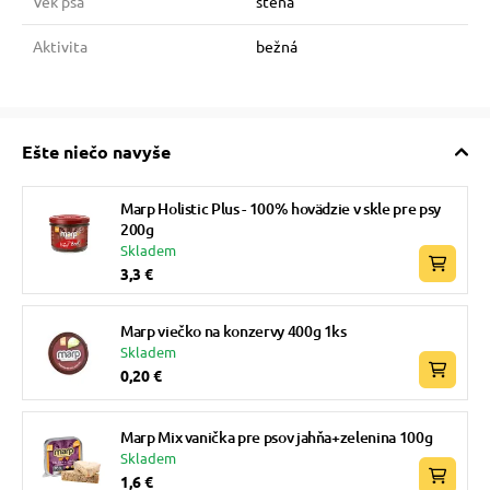
Vek psa
štěňa
Aktivita
bežná
Ešte niečo navyše
Marp Holistic Plus - 100% hovädzie v skle pre psy
200g
Skladem
3,3 €
Marp viečko na konzervy 400g 1ks
Skladem
0,20 €
Marp Mix vanička pre psov jahňa+zelenina 100g
Skladem
1,6 €