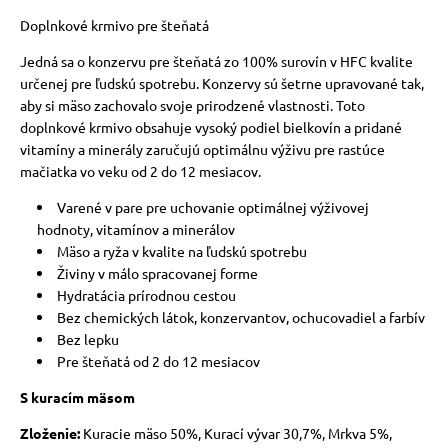
Doplnkové krmivo pre šteňatá
Jedná sa o konzervu pre šteňatá zo 100% surovín v HFC kvalite
určenej pre ľudskú spotrebu. Konzervy sú šetrne upravované tak,
aby si mäso zachovalo svoje prirodzené vlastnosti. Toto
doplnkové krmivo obsahuje vysoký podiel bielkovín a pridané
vitamíny a minerály zaručujú optimálnu výživu pre rastúce
mačiatka vo veku od 2 do 12 mesiacov.
Varené v pare pre uchovanie optimálnej výživovej
hodnoty, vitamínov a minerálov
Mäso a ryža v kvalite na ľudskú spotrebu
Živiny v málo spracovanej forme
Hydratácia prírodnou cestou
Bez chemických látok, konzervantov, ochucovadiel a farbív
Bez lepku
Pre šteňatá od 2 do 12 mesiacov
S kuracím mäsom
Zloženie:
Kuracie mäso 50%, Kurací vývar 30,7%, Mrkva 5%,