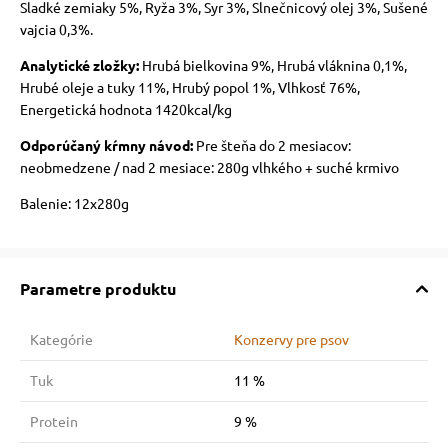
Sladké zemiaky 5%, Ryža 3%, Syr 3%, Slnečnicový olej 3%, Sušené
vajcia 0,3%.
Analytické zložky:
Hrubá bielkovina 9%, Hrubá vláknina 0,1%,
Hrubé oleje a tuky 11%, Hrubý popol 1%, Vlhkosť 76%,
Energetická hodnota 1420kcal/kg
Odporúčaný kŕmny návod:
Pre šteňa do 2 mesiacov:
neobmedzene / nad 2 mesiace: 280g vlhkého + suché krmivo
Balenie: 12x280g
Parametre produktu
Kategórie
Konzervy pre psov
Tuk
11 %
Protein
9 %