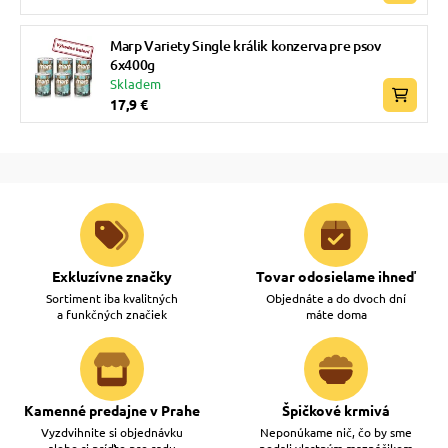
Marp Variety Single králik konzerva pre psov
6x400g
Skladem
17,9 €
Exkluzívne značky
Tovar odosielame ihneď
Sortiment iba kvalitných
Objednáte a do dvoch dní
a funkčných značiek
máte doma
Kamenné predajne v Prahe
Špičkové krmivá
Vyzdvihnite si objednávku
Neponúkame nič, čo by sme
alebo si príďte pre radu
nedali vlastným maznáčikom