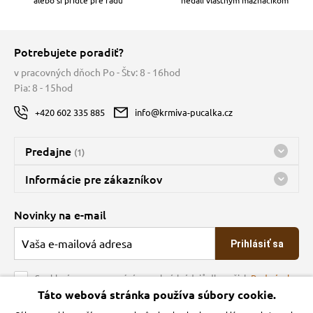
Potrebujete poradiť?
v pracovných dňoch Po - Štv: 8 - 16hod
Pia: 8 - 15hod
+420 602 335 885
info@krmiva-pucalka.cz
Predajne
(1)
Predajňa a sklad Kbely
Informácie pre zákazníkov
Bohužiaľ, momentálne máme zatvorené
Doprava
Novinky na e-mail
O spoločnosti
Prihlásiť sa
Veľkoobchod
Obchodné podmienky
Souhlasím se zpracováním osobních údajů dle našich
Podmínek
ochrany osobních údajů
Táto webová stránka používa súbory cookie.
Kontakt