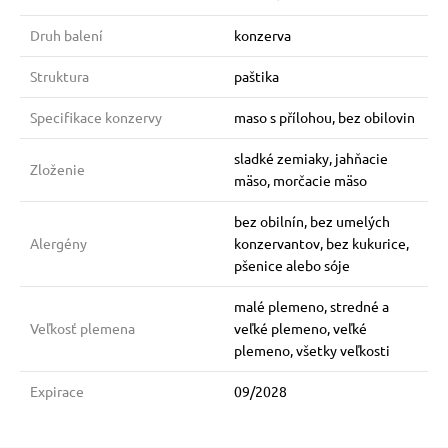
Druh balení
konzerva
Struktura
paštika
Specifikace konzervy
maso s přílohou, bez obilovin
sladké zemiaky, jahňacie
Zloženie
mäso, morčacie mäso
bez obilnín, bez umelých
Alergény
konzervantov, bez kukurice,
pšenice alebo sóje
malé plemeno, stredné a
Veľkosť plemena
veľké plemeno, veľké
plemeno, všetky veľkosti
Expirace
09/2028