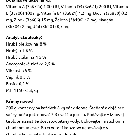
Vitamín A (3a672a) 1,000 IU, Vitamín D3 (3a671) 200 IU, Vitamín
E (3a700) 100 mg, Vitamín B1 (3a821) 1,2 mg, Biotín (3a880) 0,2
mg, Zinok (3b606) 15 mg, Železo (3b106) 12 mg, Mangán
(3b504) 2 mg, Jód (3b201) 0,5 mg
Analytické zložky:
Hrubá bielkovina 8 %
Hrubý tuk 6 %
Hrubá vláknina 1,5 %
Anorganické zložky 2,5 %
Vlhkosť 75 %
Vápnik 0,3 %
Fosfor 0,2 %
ME 1150 kcal/kg
Kŕmny návod:
200 g konzervy na každých 8 kg váhy denne. Šteňatá a dojčiace
sučky môžu potrebovať 2-3x väčšiu porciu.
Podávajte v izbovej
teplote a zaistite dostatok pitnej vody. Uchovajte na suchom a
chladnom mieste.
Po otvorení konzervy uchovávajte v
chladničke a spotrebujte max. do 2 dní.