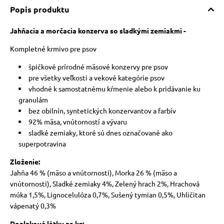
Popis produktu
Jahňacia a morčacia konzerva so sladkými zemiakmi -
Kompletné krmivo pre psov
špičkové prírodné mäsové konzervy pre psov
pre všetky veľkosti a vekové kategórie psov
vhodné k samostatnému kŕmenie alebo k pridávanie ku
granulám
bez obilnín, syntetických konzervantov a farbív
92% mäsa, vnútorností a vývaru
sladké zemiaky, ktoré sú dnes označované ako
superpotravina
Zloženie:
Jahňa 46 % (mäso a vnútornosti), Morka 26 % (mäso a
vnútornosti),
Sladké zemiaky 4%, Zelený hrach 2%, Hrachová
múka 1,5%, Lignocelulóza 0,7%, Sušený tymian 0,5%, Uhličitan
vápenatý 0,3%
Doplnkové látky na kg: