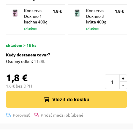
pre mačky
Konzerva
Konzerva
1,8 €
1,8 €
Doxneo 1
Doxneo 3
kachna 400g
krůta 400g
 pre mačky
skladem
skladem
ie podložky
skladem > 15 ks
Kedy dostanem tovar?
Osobný odber:
11.08.
vé poukazy
1,8 €
+
-
1,6 € bez DPH
Vložit do košíku
Porovnať
Pridať medzi obľúbené