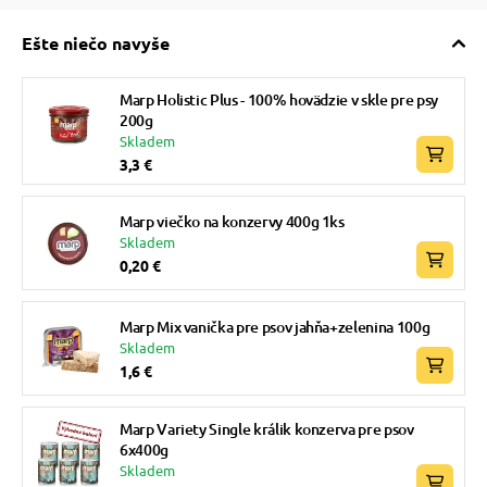
Ešte niečo navyše
Marp Holistic Plus - 100% hovädzie v skle pre psy
200g
Skladem
3,3 €
Marp viečko na konzervy 400g 1ks
Skladem
0,20 €
Marp Mix vanička pre psov jahňa+zelenina 100g
Skladem
1,6 €
Marp Variety Single králik konzerva pre psov
6x400g
Skladem