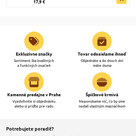
17,9 €
Exkluzívne značky
Tovar odosielame ihneď
Sortiment iba kvalitných
Objednáte a do dvoch dní
a funkčných značiek
máte doma
Kamenné predajne v Prahe
Špičkové krmivá
Vyzdvihnite si objednávku
Neponúkame nič, čo by sme
alebo si príďte pre radu
nedali vlastným maznáčikom
Potrebujete poradiť?