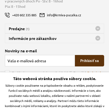
v pracovných dňoch Po - Štv: 8 - 16hod
Pia: 8 - 15hod
+420 602 335 885
info@krmiva-pucalka.cz
Predajne
(1)
Predajňa a sklad Kbely
Informácie pre zákazníkov
Bohužiaľ, momentálne máme zatvorené
Doprava
Novinky na e-mail
O spoločnosti
Prihlásiť sa
Veľkoobchod
Obchodné podmienky
Souhlasím se zpracováním osobních údajů dle našich
Podmínek
ochrany osobních údajů
Táto webová stránka používa súbory cookie.
Kontakt
Súbory cookie používame na prispôsobenie obsahu a reklám, poskytovanie
Krmiva Pučálka na sociálnych sieťach
Podmienky ochrany osobných údajov
funkcií sociálnych médií a analýzu návštevnosti. Informácie o tom, ako
Zásady používanie cookies a Google Analytics
používate našu webovú lokalitu, zdieľame s našimi partnermi v oblasti
Instagran
Facebook
sociálnych médií, reklamy a analýzy. Partneri môžu tieto informácie
kombinovať s inými informáciami, ktoré im poskytnete alebo ktoré získajú v