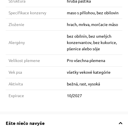
Struktura
hrubá paštika
Specifikace konzervy
maso s přílohou, bez obilovin
Zloženie
hrach, mrkva, morčacie mäso
bez obilnín, bez umelých
Alergény
konzervantov, bez kukurice,
pšenice alebo sóje
Velikost plemene
Pro všechna plemena
Vek psa
všetky vekové kategórie
Aktivita
bežná, rast, vysoká
Expirace
10/2027
Ešte niečo navyše