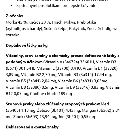
S pridanými prebiotikami pre lepšie trávenie
Zloženie:
Morka 45 %, Kačica 20 %, Hrach, Mrkva, Prebiotiká
(xylooligosacharidy), Sušená kelpa, Rakytník, Yucca Schidigera
extrakt
Doplnkové látky na kg:
Vitamíny, provitamíny a chemicky presne definované látky s
podobným účinkom:
Vitamín A (3a672a) 3360 IU, Vitamín D3
(E671) 301,54 IE, Vitamín E (3a700) 8,4 IU, Vitamín B1 (3a820)
3,89mg, Vitamín B2 2,70 mg, Vitamín B3 (3a314) 17,44 mg,
Vitamín B5 (3a841) 2,04 mg, Vitamín B6 (3a831) 3,03mg,
Vitamín B8 (3a880) 0,5mg, Vitamín B9 (3a316) 0,83mg, Vitamín
B12 0,07 mg, Choline chlorid 189 mg
Stopové prvky alebo zlúčeniny stopových prvkov:
Meď
(3b405) 1,13 mg, Železo (3b101) 4,45 mg, Mangán (3b502) 2,81
mg, Zinok (3b603) 13,94 mg, Jód (3b201) 0,55 mg
Deklarované akostné znaky: