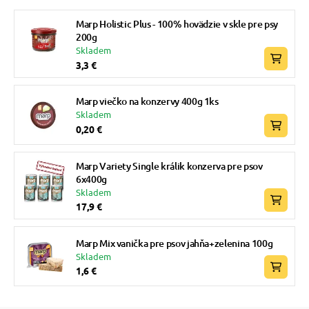
Marp Holistic Plus - 100% hovädzie v skle pre psy
200g
Skladem
3,3 €
Marp viečko na konzervy 400g 1ks
Skladem
0,20 €
Marp Variety Single králik konzerva pre psov
6x400g
Skladem
17,9 €
Marp Mix vanička pre psov jahňa+zelenina 100g
Skladem
1,6 €