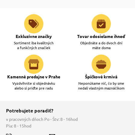
Exkluzívne značky
Tovar odosielame ihneď
Sortiment iba kvalitných
Objednáte a do dvoch dní
a funkčných značiek
máte doma
Kamenné predajne v Prahe
Špičkové krmivá
Vyzdvihnite si objednávku
Neponúkame nič, čo by sme
alebo si príďte pre radu
nedali vlastným maznáčikom
Potrebujete poradiť?
v pracovných dňoch Po - Štv: 8 - 16hod
Pia: 8 - 15hod