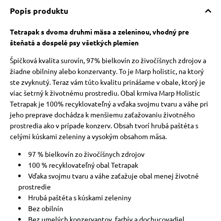
Popis produktu
Tetrapak s dvoma druhmi mäsa a zeleninou, vhodný pre
šteňatá a dospelé psy všetkých plemien
Špičková kvalita surovín, 97% bielkovín zo živočíšnych zdrojov a
žiadne obilniny alebo konzervanty. To je Marp holistic, na ktorý
ste zvyknutý. Teraz vám túto kvalitu prinášame v obale, ktorý je
viac šetrný k životnému prostrediu. Obal krmiva Marp Holistic
Tetrapak je 100% recyklovateľný a vďaka svojmu tvaru a váhe pri
jeho preprave dochádza k menšiemu zaťažovaniu životného
prostredia ako v prípade konzerv. Obsah tvorí hrubá paštéta s
celými kúskami zeleniny a vysokým obsahom mäsa.
97 % bielkovín zo živočíšnych zdrojov
100 % recyklovateľný obal Tetrapak
Vďaka svojmu tvaru a váhe zaťažuje obal menej životné
prostredie
Hrubá paštéta s kúskami zeleniny
Bez obilnín
Bez umelých konzervantov, farbív a dochucovadiel