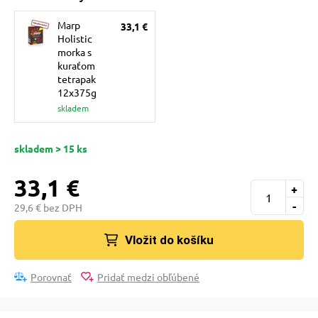
pre mačky
Marp
33,1 €
Holistic
morka s
 pre mačky
kuraťom
tetrapak
12x375g
ie podložky
skladem
skladem > 15 ks
vé poukazy
33,1 €
+
-
29,6 € bez DPH
Vložit do košíku
Porovnať
Pridať medzi obľúbené