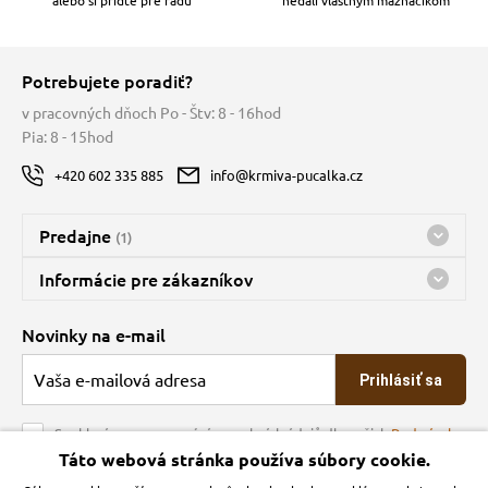
Potrebujete poradiť?
v pracovných dňoch Po - Štv: 8 - 16hod
Pia: 8 - 15hod
+420 602 335 885
info@krmiva-pucalka.cz
Predajne
(1)
Predajňa a sklad Kbely
Informácie pre zákazníkov
Bohužiaľ, momentálne máme zatvorené
Doprava
Novinky na e-mail
O spoločnosti
Prihlásiť sa
Veľkoobchod
Obchodné podmienky
Souhlasím se zpracováním osobních údajů dle našich
Podmínek
ochrany osobních údajů
Táto webová stránka používa súbory cookie.
Kontakt