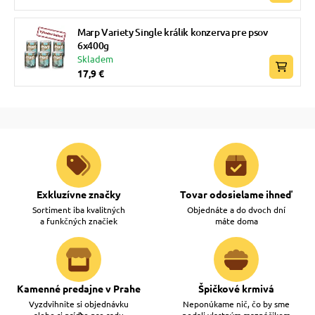
Marp Variety Single králik konzerva pre psov
6x400g
Skladem
17,9 €
Exkluzívne značky
Tovar odosielame ihneď
Sortiment iba kvalitných
Objednáte a do dvoch dní
a funkčných značiek
máte doma
Kamenné predajne v Prahe
Špičkové krmivá
Vyzdvihnite si objednávku
Neponúkame nič, čo by sme
alebo si príďte pre radu
nedali vlastným maznáčikom