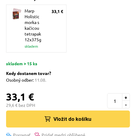
pre mačky
Marp
33,1 €
Holistic
morka s
 pre mačky
kačicou
tetrapak
12x375g
ie podložky
skladem
skladem > 15 ks
vé poukazy
Kedy dostanem tovar?
Osobný odber:
11.08.
33,1 €
+
-
29,6 € bez DPH
Vložit do košíku
Porovnať
Pridať medzi obľúbené