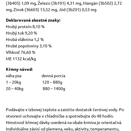
(3b405) 1,09 mg, Železo (3b101) 4,31 mg, Mangán (3b502) 2,72
mg, Zinok (3b603) 13,52 mg, Jód (3b201) 0,53 mg
Deklarované akostné znaky:
Hrubý proteín 8,10 %
Hrubý tuk 9,20 %
Hrubá vláknina 1,2 %
Hrubé popoloviny 3,10 %
Vlhkosť 76,60 %
ME 1132 kcal/kg
Kŕmny návod:
váha psa denná porcia
1 – 20kg 120 – 880g
20 – 40kg 880 – 1400g
Podávajte v izbovej teplote a zaistite dostatok čerstvej vody. Po
otvorení uchovajte v chladničke a spotrebujte do 48 hodín.
Hmotnosť kŕmnej dávky uvedená na obale krmiva je orientačná.
Individuálne závisí od plemena, veku, aktivity, temperamentu,