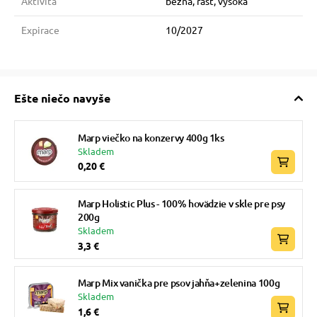
Aktivita
bežná, rast, vysoká
Expirace
10/2027
Ešte niečo navyše
Marp viečko na konzervy 400g 1ks
Skladem
0,20 €
Marp Holistic Plus - 100% hovädzie v skle pre psy
200g
Skladem
3,3 €
Marp Mix vanička pre psov jahňa+zelenina 100g
Skladem
1,6 €