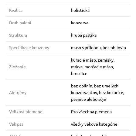
Kvalita
holistická
Druh balení
konzerva
Struktura
hrubá paštika
Specifikace konzervy
maso s přílohou, bez obilovin
kuracie mäso, zemiaky,
Zloženie
mrkva, morčacie mäso,
brusnice
bez obilnín, bez umelých
Alergény
konzervantov, bez kukurice,
pšenice alebo sóje
Velikost plemene
Pro všechna plemena
Vek psa
všetky vekové kategórie