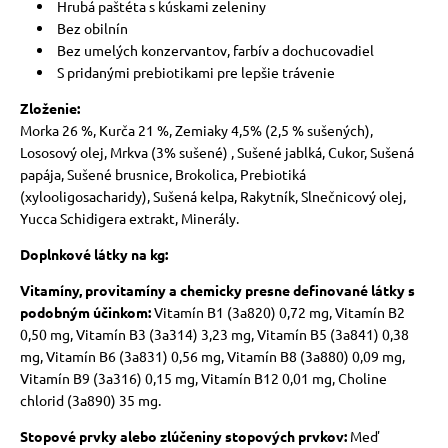
Hrubá paštéta s kúskami zeleniny
Bez obilnín
Bez umelých konzervantov, farbív a dochucovadiel
S pridanými prebiotikami pre lepšie trávenie
Zloženie:
Morka 26 %, Kurča 21 %, Zemiaky 4,5% (2,5 % sušených),
Lososový olej, Mrkva (3% sušené) , Sušené jablká, Cukor, Sušená
papája, Sušené brusnice, Brokolica, Prebiotiká
(xylooligosacharidy), Sušená kelpa, Rakytník, Slnečnicový olej,
Yucca Schidigera extrakt, Minerály.
Doplnkové látky na kg:
Vitamíny, provitamíny a chemicky presne definované látky s
podobným účinkom:
Vitamín B1 (3a820) 0,72 mg, Vitamín B2
0,50 mg, Vitamín B3 (3a314) 3,23 mg, Vitamín B5 (3a841) 0,38
mg, Vitamín B6 (3a831) 0,56 mg, Vitamín B8 (3a880) 0,09 mg,
Vitamín B9 (3a316) 0,15 mg, Vitamín B12 0,01 mg, Choline
chlorid (3a890) 35 mg.
Stopové prvky alebo zlúčeniny stopových prvkov:
Meď