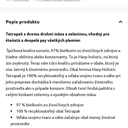
Popis produktu
Tetrapak s dvoma druhmi mäsa a zeleninou, vhodný pre
šteňatá a dospelé psy všetkých plemien
Špičková kvalita surovín, 97% bielkovín zo živočíšnych zdrojov a
žiadne obilniny alebo konzervanty. To je Marp holistic, na ktorý
ste zvyknutý. Teraz vám túto kvalitu prinášame v obale, ktorý je
viac šetrný k životnému prostrediu. Obal krmiva Marp Holistic
Tetrapak je 100% recyklovateľný a vďaka svojmu tvaru a váhe pri
jeho preprave dochádza k menšiemu zaťažovaniu životného
prostredia ako v prípade konzerv. Obsah tvorí hrubá paštéta s
celými kúskami zeleniny a vysokým obsahom mäsa.
97 % bielkovín zo živočíšnych zdrojov
100 % recyklovateľný obal Tetrapak
Vďaka svojmu tvaru a váhe zaťažuje obal menej životné
prostredie