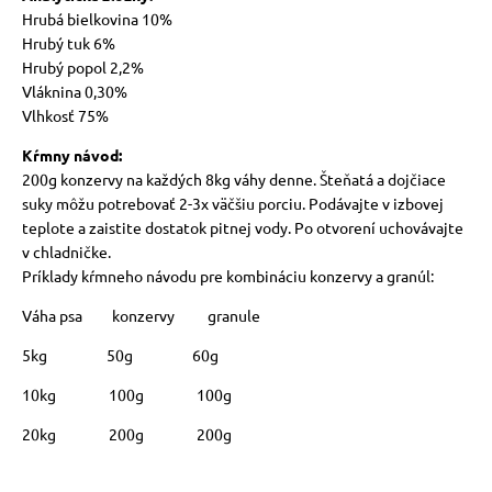
Hrubá bielkovina 10%
Hrubý tuk 6%
Hrubý popol 2,2%
Vláknina 0,30%
Vlhkosť 75%
Kŕmny návod:
200g konzervy na každých 8kg váhy denne. Šteňatá a dojčiace
suky môžu potrebovať 2-3x väčšiu porciu. Podávajte v izbovej
teplote a zaistite dostatok pitnej vody. Po otvorení uchovávajte
v chladničke.
Príklady kŕmneho návodu pre kombináciu konzervy a granúl:
Váha psa konzervy granule
5kg 50g 60g
10kg 100g 100g
20kg 200g 200g