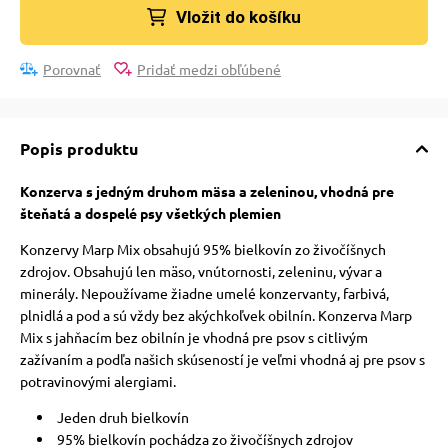
Vložit do košíku
Porovnať
Pridať medzi obľúbené
Popis produktu
Konzerva s jedným druhom mäsa a zeleninou, vhodná pre
šteňatá a dospelé psy všetkých plemien
Konzervy Marp Mix obsahujú 95% bielkovín zo živočíšnych
zdrojov. Obsahujú len mäso, vnútornosti, zeleninu, vývar a
minerály. Nepoužívame žiadne umelé konzervanty, farbivá,
plnidlá a pod a sú vždy bez akýchkoľvek obilnín. Konzerva Marp
Mix s jahňacím bez obilnín je vhodná pre psov s citlivým
zažívaním a podľa našich skúseností je veľmi vhodná aj pre psov s
potravinovými alergiami.
Jeden druh bielkovín
95% bielkovín pochádza zo živočíšnych zdrojov