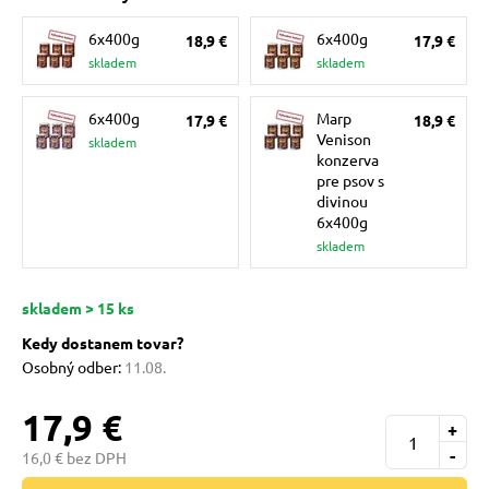
pre mačky
6x400g
6x400g
18,9 €
17,9 €
skladem
skladem
 pre mačky
6x400g
Marp
17,9 €
18,9 €
Venison
skladem
ie podložky
konzerva
pre psov s
divinou
6x400g
vé poukazy
skladem
skladem > 15 ks
Kedy dostanem tovar?
Osobný odber:
11.08.
17,9 €
+
-
16,0 € bez DPH