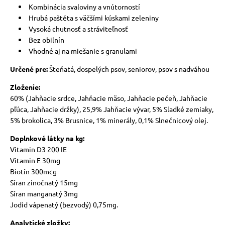
Kombinácia svaloviny a vnútorností
Hrubá paštéta s väčšími kúskami zeleniny
Vysoká chutnosť a stráviteľnosť
Bez obilnín
Vhodné aj na miešanie s granulami
Určené pre:
Šteňatá, dospelých psov, seniorov, psov s nadváhou
Zloženie:
60% (Jahňacie srdce, Jahňacie mäso, Jahňacie pečeň, Jahňacie
pľúca, Jahňacie držky), 25,9% Jahňacie vývar, 5% Sladké zemiaky,
5% brokolica, 3% Brusnice, 1% minerály, 0,1% Slnečnicový olej.
Doplnkové látky na kg:
Vitamin D3 200 IE
Vitamin E 30mg
Biotín 300mcg
Síran zinočnatý 15mg
Síran manganatý 3mg
Jodid vápenatý (bezvodý) 0,75mg.
Analytické zložky: