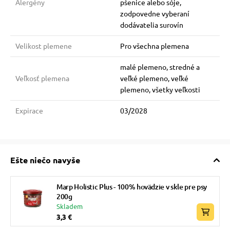
Alergény
pšenice alebo sóje,
zodpovedne vyberaní
dodávatelia surovín
Velikost plemene
Pro všechna plemena
malé plemeno, stredné a
Veľkosť plemena
veľké plemeno, veľké
plemeno, všetky veľkosti
Expirace
03/2028
Ešte niečo navyše
Marp Holistic Plus - 100% hovädzie v skle pre psy
200g
Skladem
3,3 €