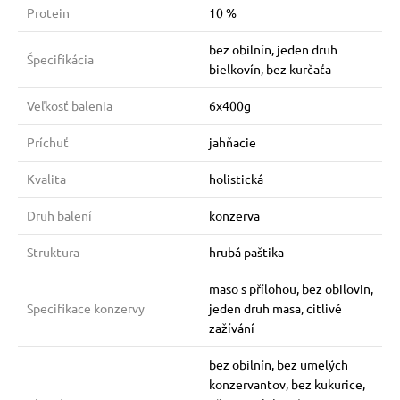
Protein
10 %
bez obilnín, jeden druh
Špecifikácia
bielkovín, bez kurčaťa
Veľkosť balenia
6x400g
Príchuť
jahňacie
Kvalita
holistická
Druh balení
konzerva
Struktura
hrubá paštika
maso s přílohou, bez obilovin,
Specifikace konzervy
jeden druh masa, citlivé
zažívání
bez obilnín, bez umelých
konzervantov, bez kukurice,