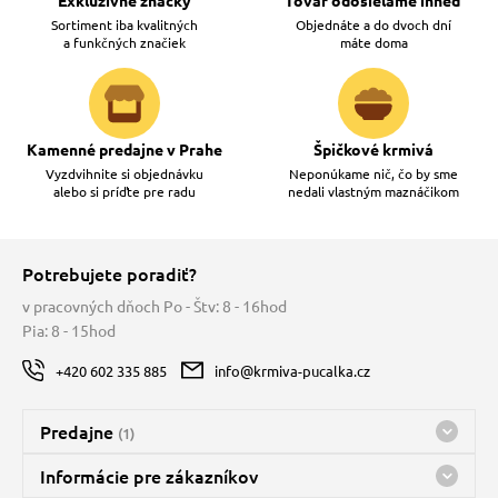
Exkluzívne značky
Tovar odosielame ihneď
Sortiment iba kvalitných
Objednáte a do dvoch dní
a funkčných značiek
máte doma
Kamenné predajne v Prahe
Špičkové krmivá
Vyzdvihnite si objednávku
Neponúkame nič, čo by sme
alebo si príďte pre radu
nedali vlastným maznáčikom
Potrebujete poradiť?
v pracovných dňoch Po - Štv: 8 - 16hod
Pia: 8 - 15hod
+420 602 335 885
info@krmiva-pucalka.cz
Predajne
(1)
Predajňa a sklad Kbely
Informácie pre zákazníkov
Bohužiaľ, momentálne máme zatvorené