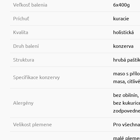
Veľkosť balenia
6x400g
Príchuť
kuracie
Kvalita
holistická
Druh balení
konzerva
Struktura
hrubá pašti
maso s přílo
Specifikace konzervy
masa, citliv
bez obilnín
Alergény
bez kukurice
zodpovedne 
Velikost plemene
Pro všechn
malé plemen