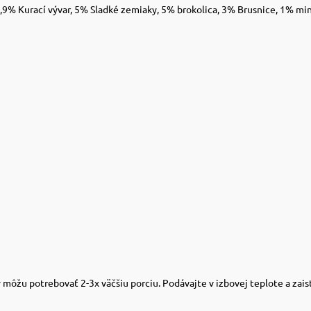
5,9% Kurací vývar, 5% Sladké zemiaky, 5% brokolica, 3% Brusnice, 1% min
môžu potrebovať 2-3x väčšiu porciu. Podávajte v izbovej teplote a zaist