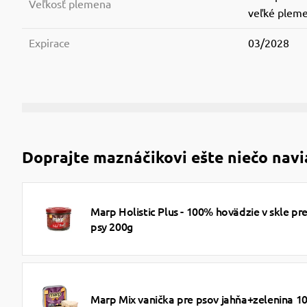
Veľkosť plemena
veľké pleme
Expirace
03/2028
Doprajte maznáčikovi ešte niečo navi
Marp Holistic Plus - 100% hovädzie v skle pr
psy 200g
Marp Mix vanička pre psov jahňa+zelenina 1