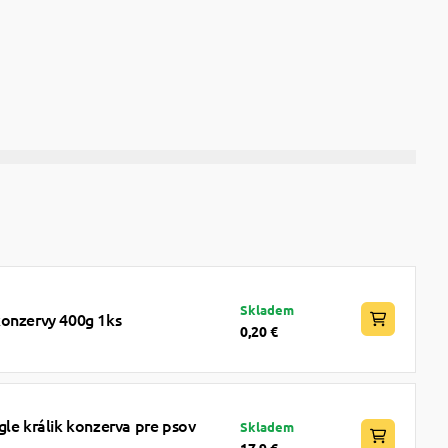
Skladem
konzervy 400g 1ks
0,20 €
gle králik konzerva pre psov
Skladem
17,9 €