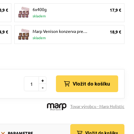
6x400g
8,9 €
17,9 €
skladem
Marp Venison konzerva pre…
4,9 €
18,9 €
skladem
+
Vložit do košíku
-
Tovar výrobcu - Marp Holistic
PARAMETRE
Vložit do košíku