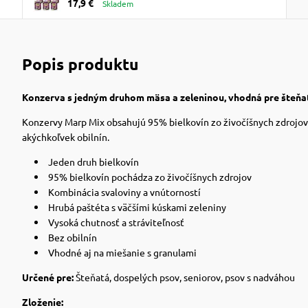
17,9 €
6x400g
Skladem
Popis produktu
Konzerva s jedným druhom mäsa a zeleninou, vhodná pre šteňa
Konzervy Marp Mix obsahujú 95% bielkovín zo živočíšnych zdrojov. 
akýchkoľvek obilnín.
Jeden druh bielkovín
95% bielkovín pochádza zo živočíšnych zdrojov
Kombinácia svaloviny a vnútorností
Hrubá paštéta s väčšími kúskami zeleniny
Vysoká chutnosť a stráviteľnosť
Bez obilnín
Vhodné aj na miešanie s granulami
Určené pre:
Šteňatá, dospelých psov, seniorov, psov s nadváhou
Zloženie: