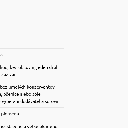
ka
hou, bez obilovin, jeden druh
é zažívání
, bez umelých konzervantov,
, pšenice alebo sóje,
vyberaní dodávatelia surovín
a plemena
o, stredné a veľké plemeno,