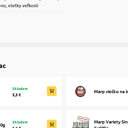
no, všetky veľkosti
ac
e
Skladem
Marp viečko na 
3,3 €
Marp Variety Sin
Skladem
00g
6x400g
1,6 €