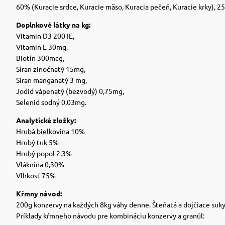
60% (Kuracie srdce, Kuracie mäso, Kuracia pečeň, Kuracie krky), 2
Doplnkové látky na kg:
Vitamin D3 200 IE,
Vitamin E 30mg,
Biotín 300mcg,
Síran zinočnatý 15mg,
Síran manganatý 3 mg,
Jodid vápenatý (bezvodý) 0,75mg,
Selenid sodný 0,03mg.
Analytické zložky:
Hrubá bielkovina 10%
Hrubý tuk 5%
Hrubý popol 2,3%
Vláknina 0,30%
Vlhkosť 75%
Kŕmny návod:
200g konzervy na každých 8kg váhy denne. Šteňatá a dojčiace suky 
Príklady kŕmneho návodu pre kombináciu konzervy a granúl: