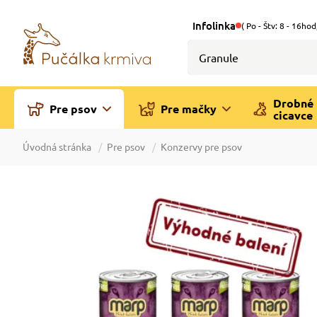
Infolinka
( Po - Štv: 8 - 16hod
Drobné
Pre psov
Pre mačky
cicavce
Úvodná stránka
Pre psov
Konzervy pre psov