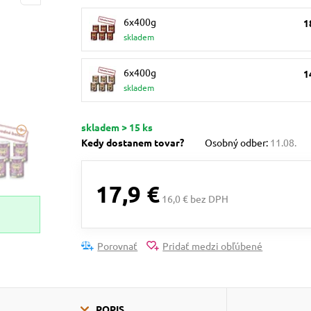
6x400g
1
skladem
6x400g
1
skladem
skladem > 15 ks
Kedy dostanem tovar?
Osobný odber:
11.08.
17,9 €
16,0 € bez DPH
Porovnať
Pridať medzi obľúbené
POPIS