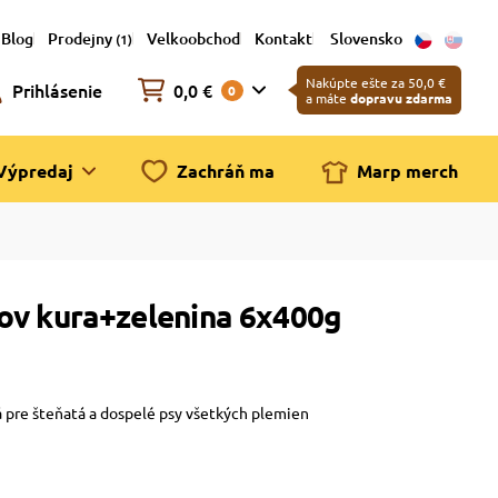
Blog
Prodejny
Velkoobchod
Kontakt
Slovensko
(1)
Nakúpte ešte za 50,0 €
Prihlásenie
0,0 €
0
a máte
dopravu zdarma
Výpredaj
Zachráň ma
Marp merch
ov kura+zelenina 6x400g
 pre šteňatá a dospelé psy všetkých plemien