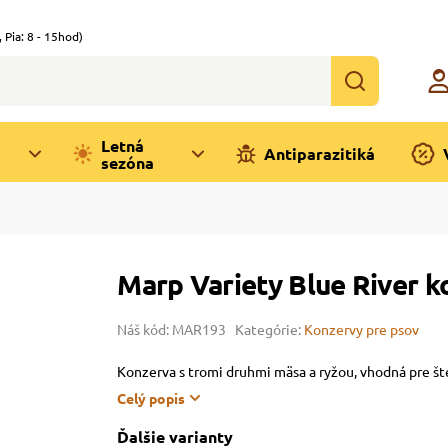
,
Pia: 8 - 15hod)
Letná
Antiparazitiká
sezóna
Marp Variety Blue River 
Náš kód: MAR193
Kategórie:
Konzervy pre psov
Konzerva s tromi druhmi mäsa a ryžou, vhodná pre š
Celý popis
Ďalšie varianty