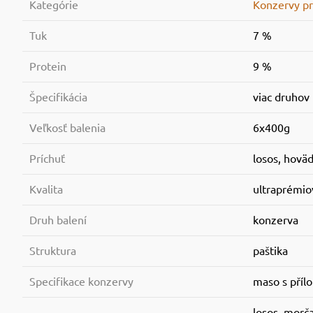
Kategórie
Konzervy pr
Tuk
7 %
Protein
9 %
Špecifikácia
viac druhov 
Veľkosť balenia
6x400g
Príchuť
losos, hovä
Kvalita
ultraprémio
Druh balení
konzerva
Struktura
paštika
Specifikace konzervy
maso s příl
losos, morč