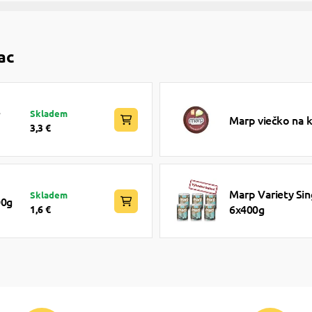
ac
e
Skladem
Marp viečko na 
3,3 €
Marp Variety Sin
Skladem
00g
6x400g
1,6 €