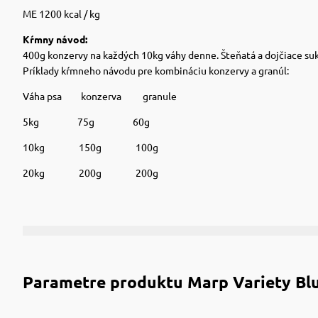
ME 1200 kcal / kg
Kŕmny návod:
400g konzervy na každých 10kg váhy denne. Šteňatá a dojčiace suky
Príklady kŕmneho návodu pre kombináciu konzervy a granúl:
Váha psa konzerva granule
5kg 75g 60g
10kg 150g 100g
20kg 200g 200g
Parametre produktu
Marp Variety Bl