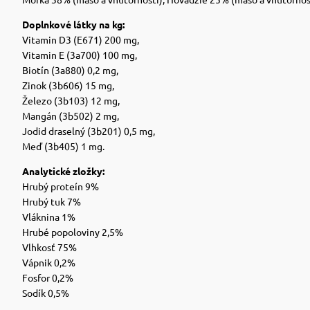
Doplnkové látky na kg:
Vitamin D3 (E671) 200 mg,
Vitamin E (3a700) 100 mg,
Biotín (3a880) 0,2 mg,
Zinok (3b606) 15 mg,
Železo (3b103) 12 mg,
Mangán (3b502) 2 mg,
Jodid draselný (3b201) 0,5 mg,
Meď (3b405) 1 mg.
Analytické zložky:
Hrubý proteín 9%
Hrubý tuk 7%
Vláknina 1%
Hrubé popoloviny 2,5%
Vlhkosť 75%
Vápnik 0,2%
Fosfor 0,2%
Sodík 0,5%