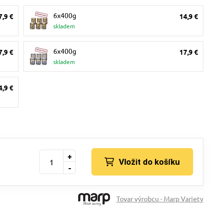
6x400g
7,9 €
14,9 €
skladem
6x400g
7,9 €
17,9 €
skladem
4,9 €
+
Vložit do košíku
-
Tovar výrobcu - Marp Variety