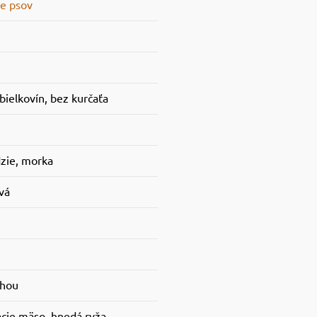
e psov
bielkovín, bez kurčaťa
dzie, morka
vá
ohou
acie mäso, hnedá ryža,