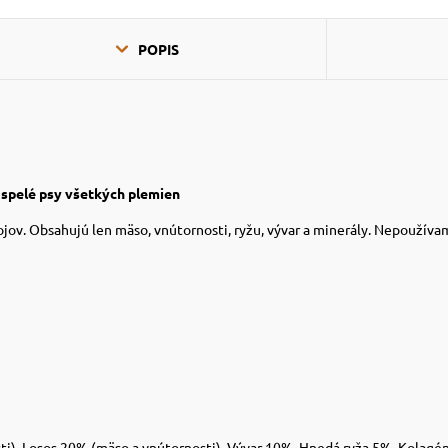
POPIS
ospelé psy všetkých plemien
ov. Obsahujú len mäso, vnútornosti, ryžu, vývar a minerály. Nepoužívam
i), Losos 20% (mäso a vnútornosti), Vývar 10%, Hnedá ryža 5%, Kolagé