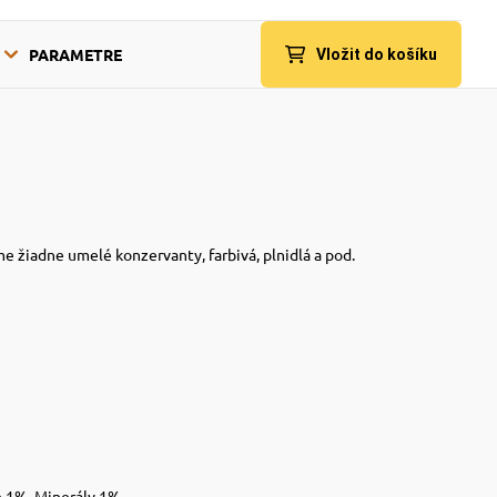
PARAMETRE
Vložit do košíku
e žiadne umelé konzervanty, farbivá, plnidlá a pod.
n 1%, Minerály 1%.