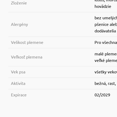
Zloženie
hovädzie
bez umelých
Alergény
pšenice ale
dodávatelia
Velikost plemene
Pro všechn
malé plemen
Veľkosť plemena
veľké pleme
Vek psa
všetky veko
Aktivita
bežná, rast,
Expirace
02/2029