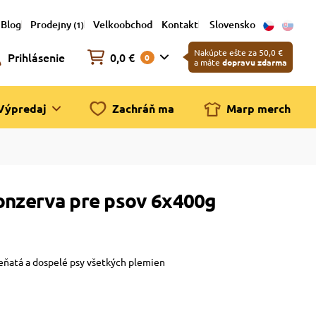
Blog
Prodejny
Velkoobchod
Kontakt
Slovensko
(1)
Nakúpte ešte za 50,0 €
Prihlásenie
0,0 €
0
a máte
dopravu zdarma
Výpredaj
Zachráň ma
Marp merch
konzerva pre psov 6x400g
teňatá a dospelé psy všetkých plemien