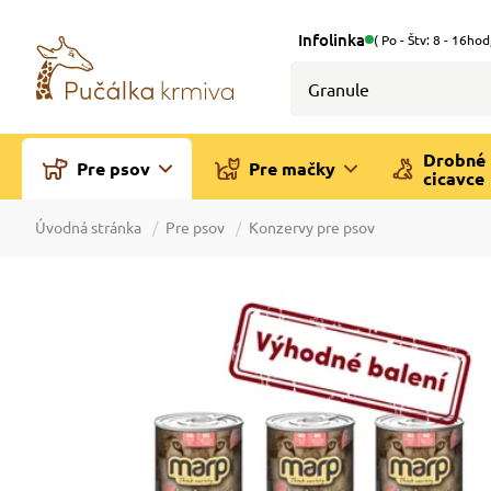
Infolinka
( Po - Štv: 8 - 16hod
Drobné
Pre psov
Pre mačky
cicavce
Úvodná stránka
Pre psov
Konzervy pre psov