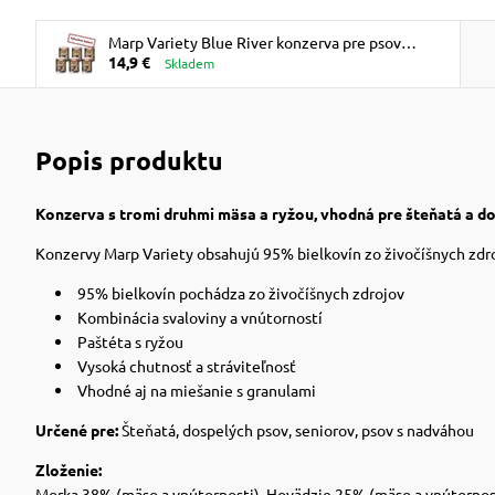
Marp Variety Blue River konzerva pre psov
14,9 €
6x400g
Skladem
Popis produktu
Konzerva s tromi druhmi mäsa a ryžou, vhodná pre šteňatá a d
Konzervy Marp Variety obsahujú 95% bielkovín zo živočíšnych zdroj
95% bielkovín pochádza zo živočíšnych zdrojov
Kombinácia svaloviny a vnútorností
Paštéta s ryžou
Vysoká chutnosť a stráviteľnosť
Vhodné aj na miešanie s granulami
Určené pre:
Šteňatá, dospelých psov, seniorov, psov s nadváhou
Zloženie:
Morka 38% (mäso a vnútornosti), Hovädzie 25% (mäso a vnútornost