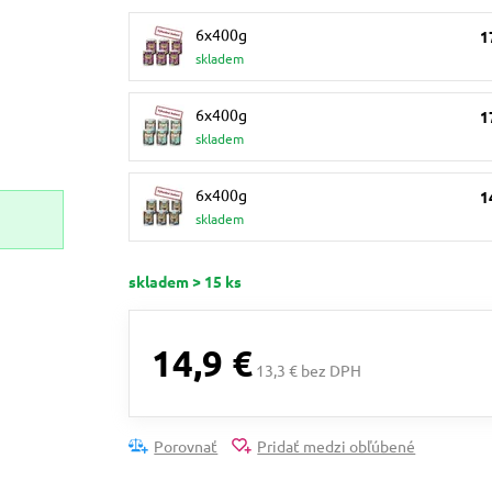
6x400g
1
skladem
6x400g
1
skladem
6x400g
1
skladem
skladem > 15 ks
14,9 €
13,3 € bez DPH
Porovnať
Pridať medzi obľúbené