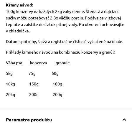
Kŕmny návod:
100g konzervy na každých 2kg váhy denne. Šteňatá a dojčiace
sučky môžu potrebovať 2-3x väčšiu porciu. Podávajte v izbovej
teplote a zaistite dostatok pitnej vody. Po otvorení uchovávajte
v chladničke.
Dátum spotreby, šarža a registračné číslo sú vytlačené na obale.
Príklady kŕmneho návodu na kombináciu konzervy a granúl:
Váha psa konzerva granule
5kg 75g 60g
10kg 150g 100g
20kg 200g 200g
Parametre produktu