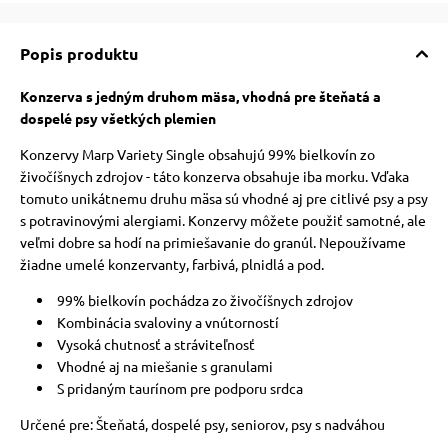
Popis produktu
Konzerva s jedným druhom mäsa, vhodná pre šteňatá a
dospelé psy všetkých plemien
Konzervy Marp Variety Single obsahujú 99% bielkovín zo
živočíšnych zdrojov - táto konzerva obsahuje iba morku. Vďaka
tomuto unikátnemu druhu mäsa sú vhodné aj pre citlivé psy a psy
s potravinovými alergiami. Konzervy môžete použiť samotné, ale
veľmi dobre sa hodí na primiešavanie do granúl. Nepoužívame
žiadne umelé konzervanty, farbivá, plnidlá a pod.
99% bielkovín pochádza zo živočíšnych zdrojov
Kombinácia svaloviny a vnútorností
Vysoká chutnosť a stráviteľnosť
Vhodné aj na miešanie s granulami
S pridaným taurínom pre podporu srdca
Určené pre: Šteňatá, dospelé psy, seniorov, psy s nadváhou