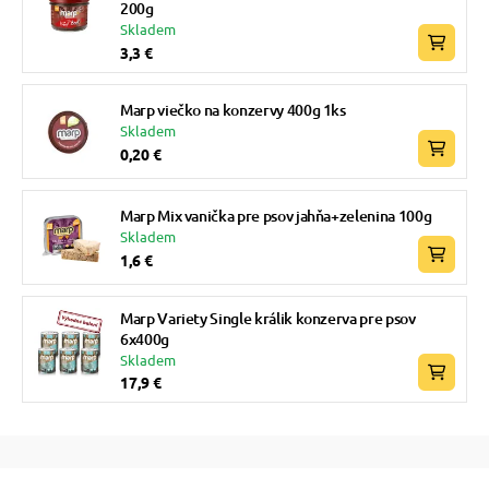
200g
Skladem
3,3 €
Marp viečko na konzervy 400g 1ks
Skladem
0,20 €
Marp Mix vanička pre psov jahňa+zelenina 100g
Skladem
1,6 €
Marp Variety Single králik konzerva pre psov
6x400g
Skladem
17,9 €