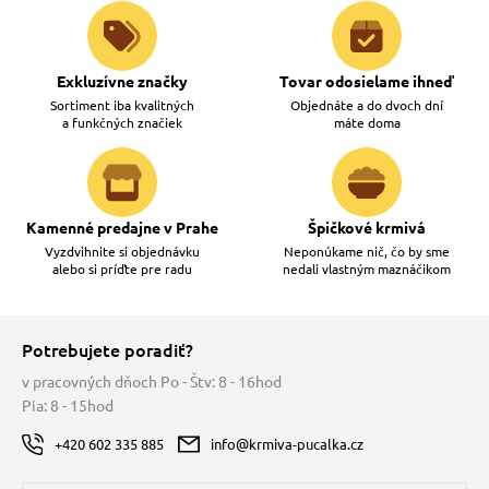
Exkluzívne značky
Tovar odosielame ihneď
Sortiment iba kvalitných
Objednáte a do dvoch dní
a funkčných značiek
máte doma
Kamenné predajne v Prahe
Špičkové krmivá
Vyzdvihnite si objednávku
Neponúkame nič, čo by sme
alebo si príďte pre radu
nedali vlastným maznáčikom
Potrebujete poradiť?
v pracovných dňoch Po - Štv: 8 - 16hod
Pia: 8 - 15hod
+420 602 335 885
info@krmiva-pucalka.cz