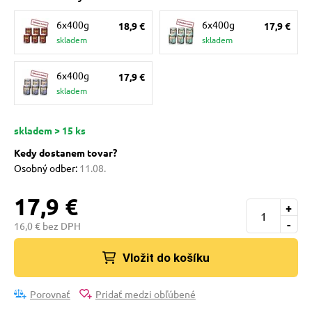
pre mačky
6x400g
6x400g
18,9 €
17,9 €
skladem
skladem
 pre mačky
6x400g
17,9 €
skladem
ie podložky
skladem > 15 ks
vé poukazy
Kedy dostanem tovar?
Osobný odber:
11.08.
17,9 €
+
-
16,0 € bez DPH
Vložit do košíku
Porovnať
Pridať medzi obľúbené