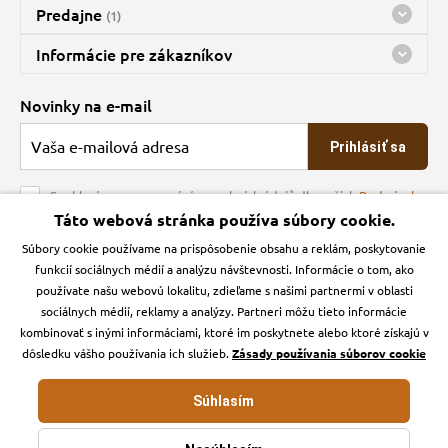
Predajne
(1)
Predajňa a sklad Kbely
Informácie pre zákazníkov
Bohužiaľ, momentálne máme zatvorené
Doprava
Novinky na e-mail
O spoločnosti
Prihlásiť sa
Veľkoobchod
Obchodné podmienky
Souhlasím se zpracováním osobních údajů dle našich
Podmínek
ochrany osobních údajů
Táto webová stránka používa súbory cookie.
Kontakt
Súbory cookie používame na prispôsobenie obsahu a reklám, poskytovanie
Krmiva Pučálka na sociálnych sieťach
Podmienky ochrany osobných údajov
funkcií sociálnych médií a analýzu návštevnosti. Informácie o tom, ako
Zásady používanie cookies a Google Analytics
používate našu webovú lokalitu, zdieľame s našimi partnermi v oblasti
Instagran
Facebook
sociálnych médií, reklamy a analýzy. Partneri môžu tieto informácie
kombinovať s inými informáciami, ktoré im poskytnete alebo ktoré získajú v
dôsledku vášho používania ich služieb.
Zásady používania súborov cookie
Súhlasím
Krmiva-pucalka.sk © 2026. Webdesign
Litvanyi.sk
.
E-shop vytvorila