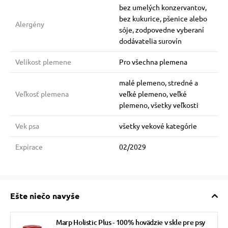
bez umelých konzervantov,
bez kukurice, pšenice alebo
Alergény
sóje, zodpovedne vyberaní
dodávatelia surovín
Velikost plemene
Pro všechna plemena
malé plemeno, stredné a
Veľkosť plemena
veľké plemeno, veľké
plemeno, všetky veľkosti
Vek psa
všetky vekové kategórie
Expirace
02/2029
Ešte niečo navyše
Marp Holistic Plus - 100% hovädzie v skle pre psy