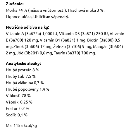
Zloženie:
Morka 74 % (mäso a vnútornosti), Hrachová múka 3 %,
Lignocelulóza, Uhličitan vápenatý.
Nutričné aditíva na kg:
Vitamín A (3a672a) 1,000 IU, Vitamín D3 (3a671) 250 IU, Vitamín
E (3a700) 120 mg, Vitamín B1 (3a821) 1 mg, Biotín (3a880) 0,5
mg, Zinok (3b606) 12 mg, Železo (3b106) 9 mg, Mangán (3b504)
2 mg, Jód (3b201) 0,6 mg, Taurín (3a370) 700 mg.
Analytické zložky:
Hrubý proteín 8 %
Hrubý tuk 7,5 %
Hrubá vláknina 0,7 %
Hrubé popoloviny 1,4 %
Vlhkosť 78 %
Vápnik 0,25 %
Fosfor 0,2 %
Sodík 0,1 %
ME 1155 kcal/kg