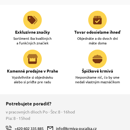
Exkluzívne značky
Tovar odosielame ihneď
Sortiment iba kvalitných
Objednáte a do dvoch dní
a funkčných značiek
máte doma
Kamenné predajne v Prahe
Špičkové krmivá
Vyzdvihnite si objednávku
Neponúkame nič, čo by sme
alebo si príďte pre radu
nedali vlastným maznáčikom
Potrebujete poradiť?
v pracovných dňoch Po - Štv: 8 - 16hod
Pia: 8 - 15hod
+420 602 335 885
info@krmiva-pucalka.cz