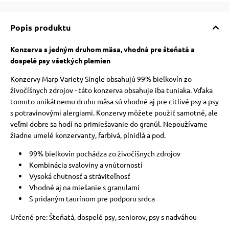
Popis produktu
Konzerva s jedným druhom mäsa, vhodná pre šteňatá a
dospelé psy všetkých plemien
Konzervy Marp Variety Single obsahujú 99% bielkovín zo
živočíšnych zdrojov - táto konzerva obsahuje iba tuniaka. Vďaka
tomuto unikátnemu druhu mäsa sú vhodné aj pre citlivé psy a psy
s potravinovými alergiami. Konzervy môžete použiť samotné, ale
veľmi dobre sa hodí na primiešavanie do granúl. Nepoužívame
žiadne umelé konzervanty, farbivá, plnidlá a pod.
99% bielkovín pochádza zo živočíšnych zdrojov
Kombinácia svaloviny a vnútorností
Vysoká chutnosť a stráviteľnosť
Vhodné aj na miešanie s granulami
S pridaným taurínom pre podporu srdca
Určené pre: Šteňatá, dospelé psy, seniorov, psy s nadváhou