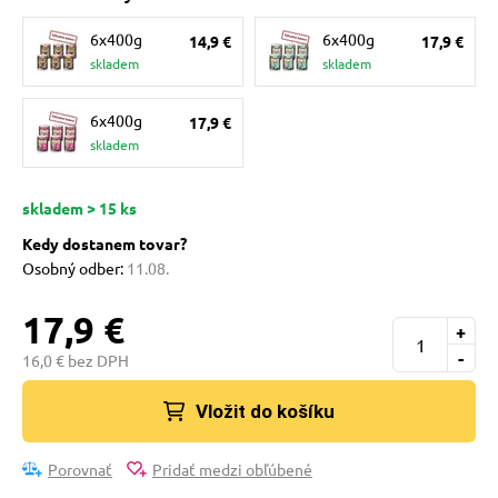
pre mačky
6x400g
6x400g
14,9 €
17,9 €
skladem
skladem
 pre mačky
6x400g
17,9 €
skladem
ie podložky
skladem > 15 ks
vé poukazy
Kedy dostanem tovar?
Osobný odber:
11.08.
17,9 €
+
-
16,0 € bez DPH
Vložit do košíku
Porovnať
Pridať medzi obľúbené