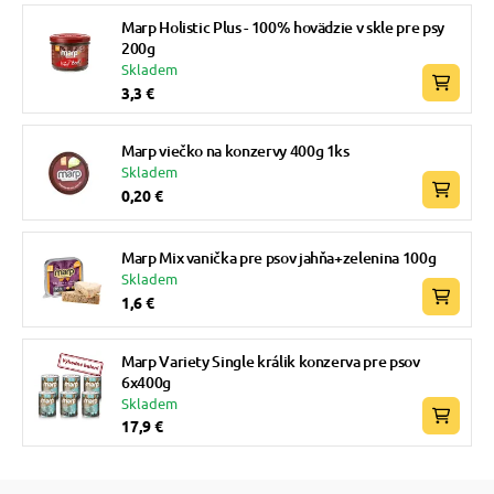
Marp Holistic Plus - 100% hovädzie v skle pre psy
200g
Skladem
3,3 €
Marp viečko na konzervy 400g 1ks
Skladem
0,20 €
Marp Mix vanička pre psov jahňa+zelenina 100g
Skladem
1,6 €
Marp Variety Single králik konzerva pre psov
6x400g
Skladem
17,9 €