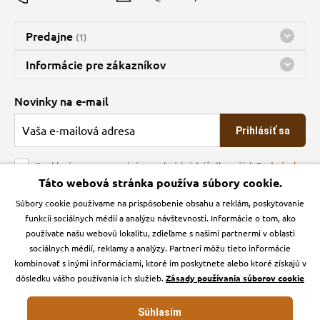
Predajne
(1)
Predajňa a sklad Kbely
Informácie pre zákazníkov
Bohužiaľ, momentálne máme zatvorené
Doprava
Novinky na e-mail
O spoločnosti
Prihlásiť sa
Veľkoobchod
Obchodné podmienky
Souhlasím se zpracováním osobních údajů dle našich
Podmínek
ochrany osobních údajů
Táto webová stránka používa súbory cookie.
Kontakt
Súbory cookie používame na prispôsobenie obsahu a reklám, poskytovanie
Krmiva Pučálka na sociálnych sieťach
Podmienky ochrany osobných údajov
funkcií sociálnych médií a analýzu návštevnosti. Informácie o tom, ako
Zásady používanie cookies a Google Analytics
používate našu webovú lokalitu, zdieľame s našimi partnermi v oblasti
Instagran
Facebook
sociálnych médií, reklamy a analýzy. Partneri môžu tieto informácie
kombinovať s inými informáciami, ktoré im poskytnete alebo ktoré získajú v
dôsledku vášho používania ich služieb.
Zásady používania súborov cookie
Súhlasím