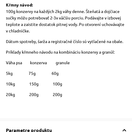
Kŕmny návod:
100g konzervy na každých 2kg váhy denne. Šteňatá a dojčiace
sučky môžu potrebovať 2-3x väčšiu porciu. Podávajte v izbovej
teplote a zaistite dostatok pitnej vody. Po otvorení uchovávajte
v chladničke.
Dátum spotreby, šarža a registračné číslo sú vytlačené na obale.
Príklady kŕmneho návodu na kombináciu konzervy a granúl:
Váha psa konzerva granule
5kg 75g 60g
10kg 150g 100g
20kg 200g 200g
Parametre produktu