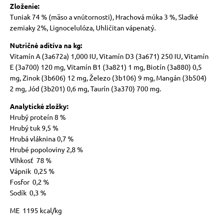
Zloženie:
Tuniak 74 % (mäso a vnútornosti), Hrachová múka 3 %, Sladké
zemiaky 2%, Lignocelulóza, Uhličitan vápenatý.
Nutričné aditíva na kg:
Vitamín A (3a672a) 1,000 IU, Vitamín D3 (3a671) 250 IU, Vitamín
E (3a700) 120 mg, Vitamín B1 (3a821) 1 mg, Biotín (3a880) 0,5
mg, Zinok (3b606) 12 mg, Železo (3b106) 9 mg, Mangán (3b504)
2 mg, Jód (3b201) 0,6 mg, Taurín (3a370) 700 mg.
Analytické zložky:
Hrubý proteín 8 %
Hrubý tuk 9,5 %
Hrubá vláknina 0,7 %
Hrubé popoloviny 2,8 %
Vlhkosť 78 %
Vápnik 0,25 %
Fosfor 0,2 %
Sodík 0,3 %
ME 1195 kcal/kg