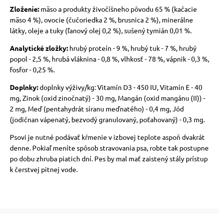
Zloženie:
mäso a produkty živočíšneho pôvodu 65 % (kačacie
mäso 4 %), ovocie (čučoriedka 2 %, brusnica 2 %), minerálne
látky, oleje a tuky (ľanový olej 0,2 %), sušený tymián 0,01 %.
Analytické zložky:
hrubý proteín - 9 %, hrubý tuk - 7 %, hrubý
popol - 2,5 %, hrubá vláknina - 0,8 %, vlhkosť - 78 %, vápnik - 0,3 %,
fosfor - 0,25 %.
Doplnky:
doplnky výživy/kg: Vitamín D3 - 450 IU, Vitamín E - 40
mg, Zinok (oxid zinočnatý) - 30 mg, Mangán (oxid mangánu (II)) -
2 mg, Meď (pentahydrát síranu meďnatého) - 0,4 mg, Jód
(jodičnan vápenatý, bezvodý granulovaný,
poťahovaný
) - 0,3 mg.
Psovi je nutné podávať kŕmenie v izbovej teplote aspoň dvakrát
denne. Pokiaľ meníte spôsob stravovania psa, robte tak postupne
po dobu zhruba piatich dní. Pes by mal mať zaistený stály prístup
k čerstvej pitnej vode.