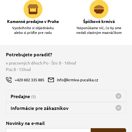
Kamenné predajne v Prahe
Špičkové krmivá
Vyzdvihnite si objednávku
Neponúkame nič, čo by sme
alebo si príďte pre radu
nedali vlastným maznáčikom
Potrebujete poradiť?
v pracovných dňoch Po - Štv: 8 - 16hod
Pia: 8 - 15hod
+420 602 335 885
info@krmiva-pucalka.cz
Predajne
(1)
Predajňa a sklad Kbely
Informácie pre zákazníkov
Bohužiaľ, momentálne máme zatvorené
Doprava
Novinky na e-mail
O spoločnosti