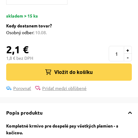
pre mačky
skladem > 15 ks
 pre mačky
Kedy dostanem tovar?
Osobný odber:
10.08.
ie podložky
2,1 €
+
-
1,8 € bez DPH
vé poukazy
Vložit do košíku
Porovnať
Pridať medzi obľúbené
Popis produktu
Kompletné krmivo pre dospelé psy všetkých plemien - s
kačicou.