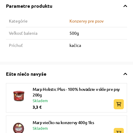
Parametre produktu
Kategórie
Konzervy pre psov
Veľkosť balenia
500g
Príchuť
kačica
Ešte niečo navyše
Marp Holistic Plus - 100% hovädzie v skle pre psy
200g
Skladem
3,3 €
Marp viečko na konzervy 400g 1ks
Skladem