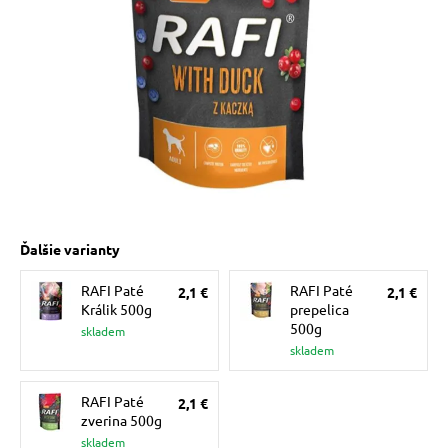
 prostriedky
pre mačky
 a vitamíny
ky a pelechy
Ďalšie varianty
re mačky
RAFI Paté
RAFI Paté
2,1 €
2,1 €
Králik 500g
prepelica
my
500g
skladem
skladem
e pre mačky
RAFI Paté
2,1 €
zverina 500g
skladem