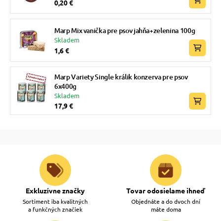
0,20 €
Marp Mix vanička pre psov jahňa+zelenina 100g
Skladem
1,6 €
Marp Variety Single králik konzerva pre psov
6x400g
Skladem
17,9 €
Exkluzívne značky
Tovar odosielame ihneď
Sortiment iba kvalitných
Objednáte a do dvoch dní
a funkčných značiek
máte doma