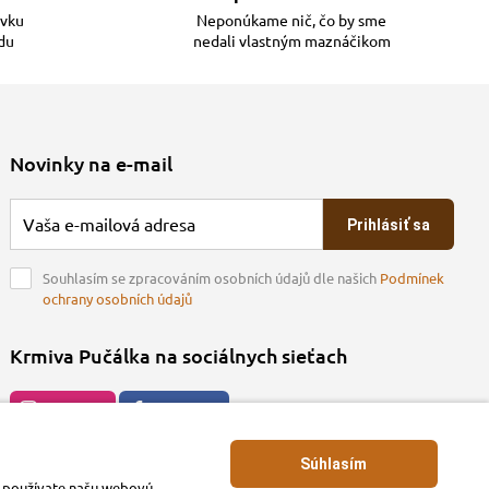
ávku
Neponúkame nič, čo by sme
adu
nedali vlastným maznáčikom
Novinky na e-mail
Prihlásiť sa
Souhlasím se zpracováním osobních údajů dle našich
Podmínek
ochrany osobních údajů
Krmiva Pučálka na sociálnych sieťach
Instagran
Facebook
Súhlasím
ko používate našu webovú