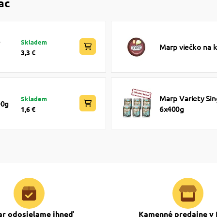
ac
e
Skladem
Marp viečko na 
3,3 €
Marp Variety Sin
Skladem
00g
6x400g
1,6 €
ar odosielame ihneď
Kamenné predajne v 