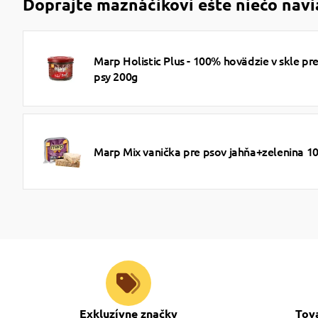
Doprajte maznáčikovi ešte niečo navi
Marp Holistic Plus - 100% hovädzie v skle pr
psy 200g
Marp Mix vanička pre psov jahňa+zelenina 1
Exkluzívne značky
Tov