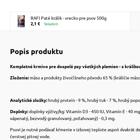
RAFI Paté králik - vrecko pre psov 500g
2,1 €
Skladem
Popis produktu
Kompletné krmivo pre dospelé psy všetkých plemien - s králiko
Zloženie:
mäso a produkty živočíšneho pôvodu 65 % (králičie mäso 4
Analytické zložky:
hrubý proteín - 9 %, hrubý tuk - 7 %, hrubý popol 
Doplnky:
doplnky výživy/kg: Vitamín D3 - 450 IU, Vitamín E - 40 m
vápenatý, bezvodý granulovaný,
poťahovaný
) - 0,3 mg.
Psovi je nutné podávať kŕmenie v izbovej teplote aspoň dvakrát de
čerstvej pitnej vode.