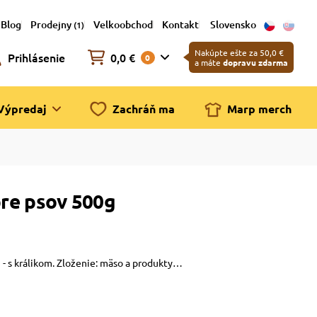
Blog
Prodejny
Velkoobchod
Kontakt
Slovensko
(1)
Nakúpte ešte za 50,0 €
Prihlásenie
0,0 €
0
a máte
dopravu zdarma
Výpredaj
Zachráň ma
Marp merch
pre psov 500g
- s králikom. Zloženie: mäso a produkty…