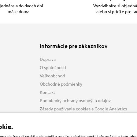
ednáte a do dvoch dní
Vyzdvihnite si objedn
máte doma
alebo si príďte pre r
Informácie pre zákazníkov
Doprava
O spoločnosti
Veľkoobchod
Obchodné podmienky
Kontakt
Podmienky ochrany osobných údajov
Zásady používanie cookies a Google Analytics
kie.
anie funkcií sociálnych médií a analýzu návštevnosti. Informácie o tom, a