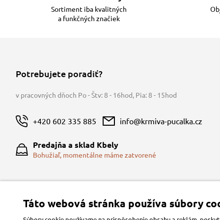
Sortiment iba kvalitných
Obj
a funkčných značiek
Potrebujete poradiť?
v pracovných dňoch Po - Štv: 8 - 16hod
,
Pia: 8 - 15hod
+420 602 335 885
info@krmiva-pucalka.cz
Predajňa a sklad Kbely
Bohužiaľ, momentálne máme zatvorené
Táto webová stránka používa súbory coo
Súbory cookie používame na prispôsobenie obsahu a reklám, poskytov