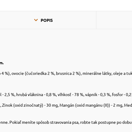
POPIS
m.
 %), ovocie (čučoriedka 2 %, brusnica 2 %), minerálne látky, oleje a tuk
- 2,5 %, hrubá vláknina - 0,8 %, vlhkosť - 78 %, vápnik - 0,3 %, fosfor - 0,
g, Zinok (oxid zinočnatý) - 30 mg, Mangán (oxid mangánu (II)) - 2 mg, M
nne. Pokiaľ meníte spôsob stravovania psa, robte tak postupne po dobu z