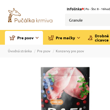
Infolinka
( Po - Štv: 8 - 16hod
Drobné
Pre psov
Pre mačky
cicavce
Úvodná stránka
Pre psov
Konzervy pre psov