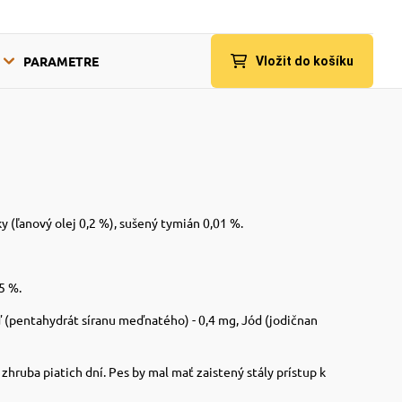
PARAMETRE
Vložit do košíku
y (ľanový olej 0,2 %), sušený tymián 0,01 %.
25 %.
eď (pentahydrát síranu meďnatého) - 0,4 mg, Jód (jodičnan
hruba piatich dní. Pes by mal mať zaistený stály prístup k