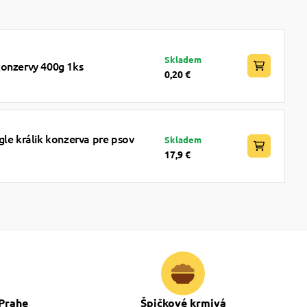
Skladem
konzervy 400g 1ks
0,20 €
gle králik konzerva pre psov
Skladem
17,9 €
Prahe
Špičkové krmivá