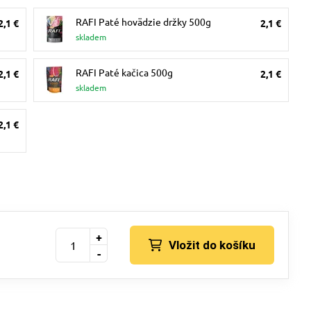
RAFI Paté hovädzie držky 500g
2,1 €
2,1 €
skladem
RAFI Paté kačica 500g
2,1 €
2,1 €
skladem
2,1 €
+
Vložit do košíku
-