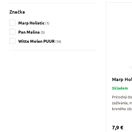
Značka
Marp Holistic
(1)
Pan Malina
(5)
Witte Molen PUUR
(16)
Marp Holi
Skladem
Prírodný d
zažívania, 
krvného o
7,9 €