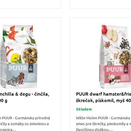
chilla & degu - činčila,
PUUR dwarf hamster&frie
00 g
škrečok, pískomil, myš 40
Skladem
n PUUR - Gurmánska prírodná
Witte Molen PUUR - Gurmánska 
nčily a osmáky so zeleninou a
zmes pre škrečky, pieskomily a 
Recepúra…
živočíšnou zložkou.…