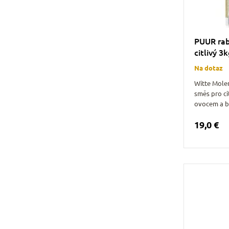
PUUR rabb
citlivý 3
Na dotaz
Witte Mole
směs pro cit
ovocem a b
19,0 €