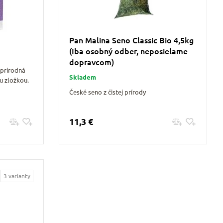
Pan Malina Seno Classic Bio 4,5kg
(Iba osobný odber, neposielame
dopravcom)
prírodná
Skladem
u zložkou.
České seno z čistej prírody
11,3 €
Pridať do košíku
3 varianty