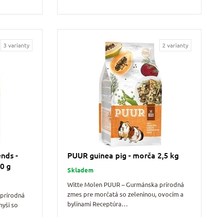
3 varianty
2 varianty
nds -
PUUR guinea pig - morča 2,5 kg
0 g
Skladem
Witte Molen PUUR – Gurmánska prírodná
zmes pre morčatá so zeleninou, ovocím a
prírodná
bylinami Receptúra…
myši so