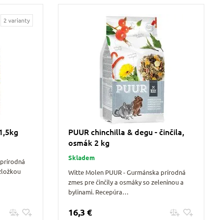
2 varianty
1,5kg
PUUR chinchilla & degu - činčila,
osmák 2 kg
Skladem
prírodná
zložkou
Witte Molen PUUR - Gurmánska prírodná
zmes pre činčily a osmáky so zeleninou a
bylinami. Recepúra…
16,3 €
Pridať do košíku