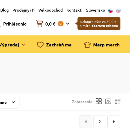
Blog
Prodejny
Velkoobchod
Kontakt
Slovensko
(1)
Nakúpte ešte za 50,0 €
Prihlásenie
0,0 €
0
a máte
dopravu zdarma
Výpredaj
Zachráň ma
Marp merch
Zobrazenie:
ame
1
2