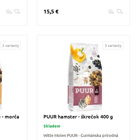
15,5 €
Pridať do košíku
2 varianty
3 varianty
e - morča
PUUR hamster - škrečok 400 g
Skladem
Witte Molen PUUR - Gurmánska prírodná