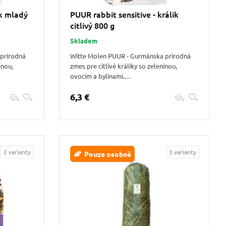
ik mladý
PUUR rabbit sensitive - králik
citlivý 800 g
Skladem
prírodná
Witte Molen PUUR - Gurmánska prírodná
inou,
zmes pre citlivé králiky so zeleninou,
ovocím a bylinami.…
6,3 €
Pridať do košíku
2 varianty
3 varianty
Pouze osobně