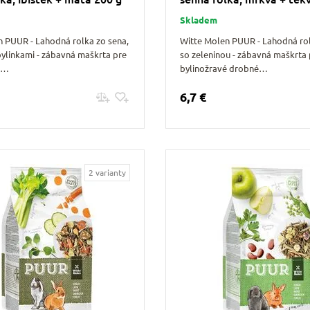
Skladem
n PUUR - Lahodná rolka zo sena,
Witte Molen PUUR - Lahodná rol
bylinkami - zábavná maškrta pre
so zeleninou - zábavná maškrta 
é…
bylinožravé drobné…
6,7 €
Pridať do košíku
Pridať do košíku
2 varianty