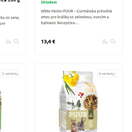
Skladem
Witte Molen PUUR – Gurmánska prírodná
zmes pre králiky so zeleninou, ovocím a
ka zo sena,
bylinami. Receptúra…
pre
13,4 €
Pridať do košíku
2 varianty
4 varianty