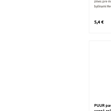
zmes pre m
bylinami R
5,4 €
PUUR pau
senná rol