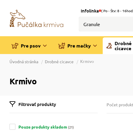
Infolinka
( Po - Štv: 8 - 16hod
Drobné
Pre psov
Pre mačky
cicavce
Krmivo
Úvodná stránka
Drobné cicavce
Krmivo
Filtrovať produkty
Počet produk
Pouze produkty skladom
(21)