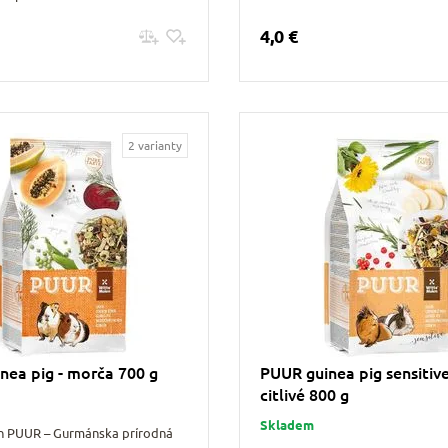
4,0 €
Pridať do košíku
Pridať do košíku
2 varianty
nea pig - morča 700 g
PUUR guinea pig sensitiv
citlivé 800 g
Skladem
n PUUR – Gurmánska prírodná