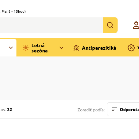
,
Pia: 8 - 15hod)
Letná
Antiparazitiká
sezóna
tov:
22
Odporúč
Zoradiť podľa: