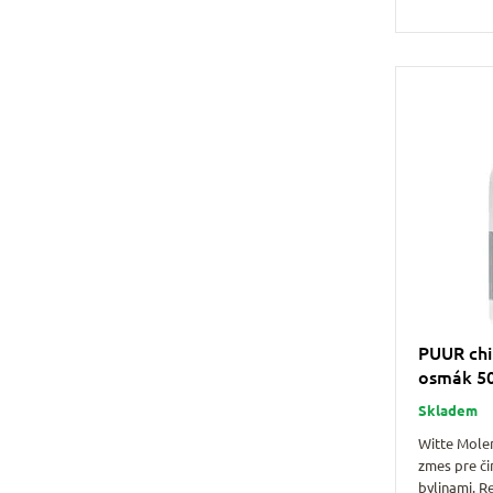
PUUR chin
osmák 5
Skladem
Witte Mole
zmes pre či
bylinami. 