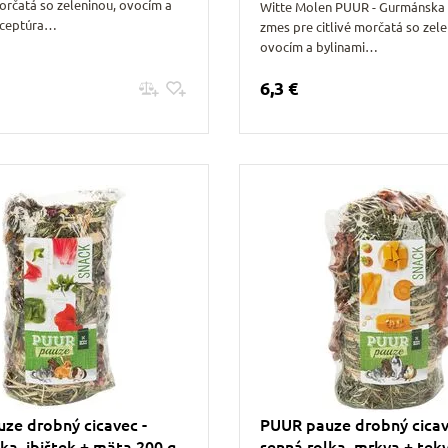
orčatá so zeleninou, ovocím a
Witte Molen PUUR - Gurmánska 
eceptúra…
zmes pre citlivé morčatá so zele
ovocím a bylinami…
6,3 €
Pridať do košíku
Pridať do košíku
ze drobný cicavec -
PUUR pauze drobný cicav
ka, ibištek + mäta 200 g
senná rolka, mrkva + tekv