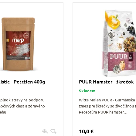
stic - Petržlen 400g
PUUR Hamster - škrečok 
Skladem
oplnok stravy na podporu
Witte Molen PUUR - Gurmánska 
močových ciest a zdravého
zmes pre škrečky so živočíšnou 
behu
Receptúra PUUR hamster…
10,0 €
Pridať do košíku
Pridať do košíku