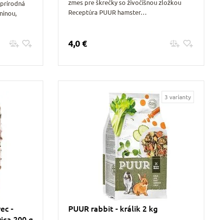
zmes pre škrečky so živočíšnou zložkou
prírodná
Receptúra PUUR hamster…
ninou,
4,0 €
Pridať do košíku
3 varianty
ec -
PUUR rabbit - králik 2 kg
ica 200 g