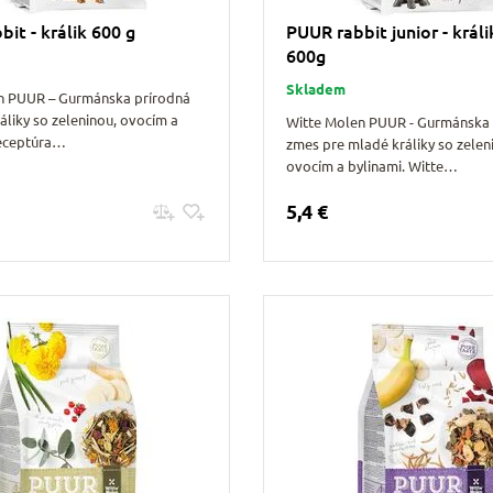
it - králik 600 g
PUUR rabbit junior - král
600g
Skladem
n PUUR – Gurmánska prírodná
áliky so zeleninou, ovocím a
Witte Molen PUUR - Gurmánska 
Receptúra…
zmes pre mladé králiky so zelen
ovocím a bylinami. Witte…
5,4 €
Pridať do košíku
Pridať do košíku