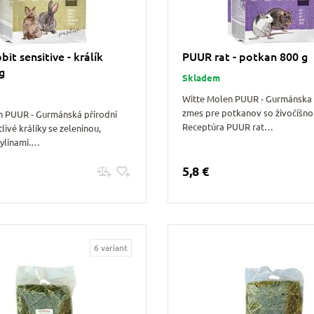
it sensitive - králík
PUUR rat - potkan 800 g
kg
Skladem
Witte Molen PUUR - Gurmánska 
zmes pre potkanov so živočíšno
n PUUR - Gurmánská přírodní
Receptúra PUUR rat…
livé králíky se zeleninou,
ylinami.…
5,8 €
Pridať do košíku
Pridať do košíku
6 variant