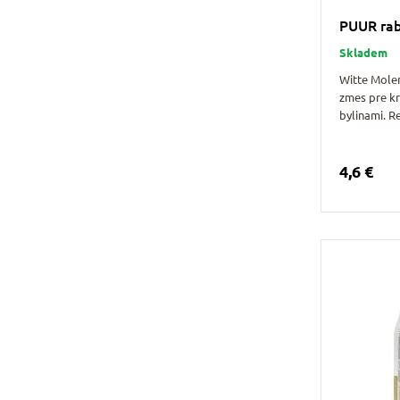
PUUR rabb
Skladem
Witte Mole
zmes pre kr
bylinami. 
4,6 €