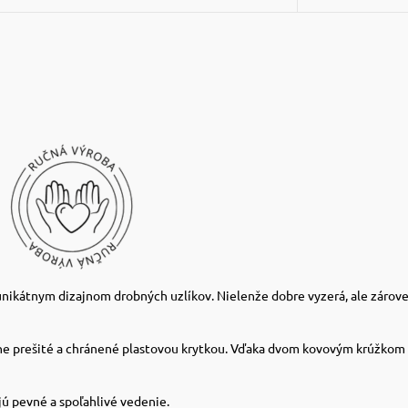
 unikátnym dizajnom drobných uzlíkov. Nielenže dobre vyzerá, ale zár
ne prešité a chránené plastovou krytkou. Vďaka dvom kovovým krúžkom 
jú pevné a spoľahlivé vedenie.