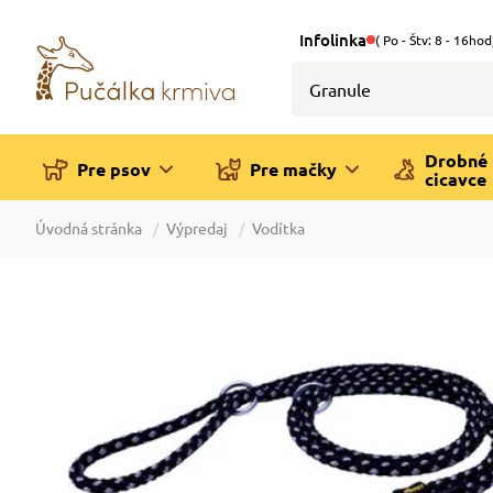
Infolinka
( Po - Štv: 8 - 16hod
Drobné
Pre psov
Pre mačky
cicavce
Úvodná stránka
Výpredaj
Vodítka