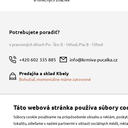
Potrebujete poradiť?
v pracovných dňoch Po - Štv: 8 - 16hod
,
Pia: 8 - 15hod
+420 602 335 885
info@krmiva-pucalka.cz
Predajňa a sklad Kbely
Bohužiaľ, momentálne máme zatvorené
Táto webová stránka používa súbory coo
Súbory cookie používame na prispôsobenie obsahu a reklám, poskytov
lokalitu, zdieľame s našimi partnermi v oblasti sociálnych médií, re