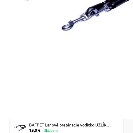
BAFPET Lanové prepínacie vodítko UZLÍK
13,0 €
10mm - Sivá
Skladem