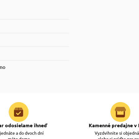
ano
ar odosielame ihneď
Kamenné predajne v 
ednáte a do dvoch dní
Vyzdvihnite si objedn
máte doma
alebo si príďte pre r