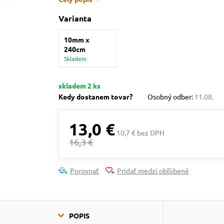
Varianta
10mm x
240cm
Skladem
skladem 2 ks
Kedy dostanem tovar?
Osobný odber:
11.08.
13,0 €
10,7 € bez DPH
16,3 €
Porovnať
Pridať medzi obľúbené
POPIS