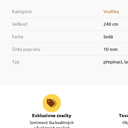
Kategórie
Vodítka
Veľkosť
240 cm
Farba
šedá
Šírka popruhu
10 mm
Typ
přepínací, l
Exkluzívne značky
Tov
Sortiment iba kvalitných
Obj
a funkčných značiek