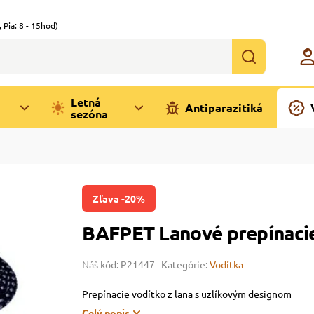
,
Pia: 8 - 15hod)
Letná
Antiparazitiká
sezóna
Zľava -20%
BAFPET Lanové prepínacie
Náš kód: P21447
Kategórie:
Vodítka
Prepínacie vodítko z lana s uzlíkovým designom
Celý popis