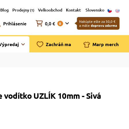
Blog
Prodejny
Velkoobchod
Kontakt
Slovensko
(1)
Nakúpte ešte za 50,0 €
Prihlásenie
0,0 €
0
a máte
dopravu zdarma
Výpredaj
Zachráň ma
Marp merch
 vodítko UZLÍK 10mm - Sivá