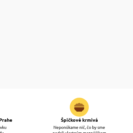
Prahe
Špičkové krmivá
ávku
Neponúkame nič, čo by sme
adu
nedali vlastným maznáčikom