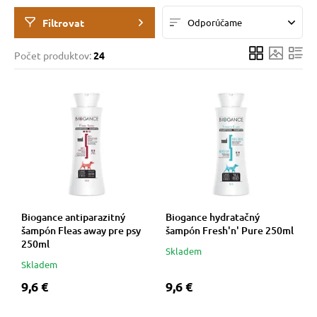
Filtrovat
Odporúčame
 prostriedky
 prostriedky
Počet produktov:
24
pre mačky
 a vitamíny
 pre psov
ky a pelechy
pre psov
re mačky
Biogance antiparazitný
Biogance hydratačný
 pre psov
my
šampón Fleas away pre psy
šampón Fresh'n' Pure 250ml
250ml
Skladem
Skladem
e pre psov
e pre mačky
9,6 €
9,6 €