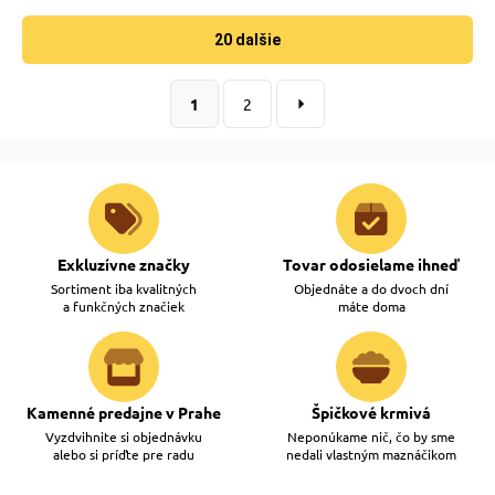
20 dalšie
1
2
Exkluzívne značky
Tovar odosielame ihneď
Sortiment iba kvalitných
Objednáte a do dvoch dní
a funkčných značiek
máte doma
Kamenné predajne v Prahe
Špičkové krmivá
Vyzdvihnite si objednávku
Neponúkame nič, čo by sme
alebo si príďte pre radu
nedali vlastným maznáčikom