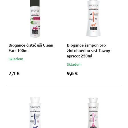
Biogance čistič uší Clean
Biogance šampon pro
Ears 100ml
žlutohnědou srst Tawny
apricot 250ml
Skladem
Skladem
7,1 €
9,6 €