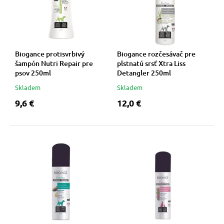
vé poukazy
Biogance protisvrbivý
Biogance rozčesávač pre
šampón Nutri Repair pre
plstnatú srsť Xtra Liss
psov 250ml
Detangler 250ml
Skladem
Skladem
9,6 €
12,0 €