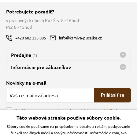
Potrebujete poradiť?
v pracovných dňoch Po - Štv: 8 - 16hod
Pia: 8 - 15hod
+420 602 335 885
info@krmiva-pucalka.cz
Predajne
(1)
Predajňa a sklad Kbely
Informácie pre zákazníkov
nes máme otvorené 08:00 - 16:00
Doprava
Novinky na e-mail
O spoločnosti
Prihlásiť sa
Veľkoobchod
Obchodné podmienky
Souhlasím se zpracováním osobních údajů dle našich
Podmínek
ochrany osobních údajů
Táto webová stránka používa súbory cookie.
Kontakt
Súbory cookie používame na prispôsobenie obsahu a reklám, poskytovanie
Krmiva Pučálka na sociálnych sieťach
Podmienky ochrany osobných údajov
funkcií sociálnych médií a analýzu návštevnosti. Informácie o tom, ako