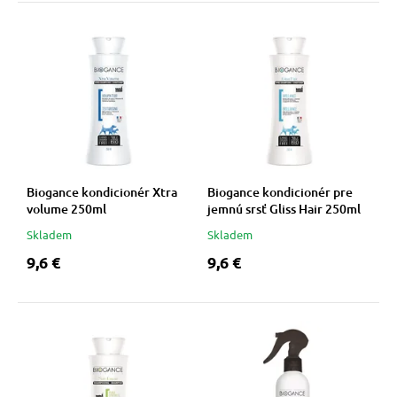
 a ohlávky
pre mačky
re psov
 pre mačky
my
ie podložky
výcvik
vé poukazy
Biogance kondicionér Xtra
Biogance kondicionér pre
volume 250ml
jemnú srsť Gliss Hair 250ml
Skladem
Skladem
osť
9,6 €
9,6 €
nie so psom