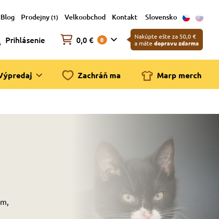
Blog
Prodejny
Velkoobchod
Kontakt
Slovensko
(1)
Nakúpte ešte za 50,0 €
Prihlásenie
0,0 €
0
a máte
dopravu zdarma
Výpredaj
Zachráň ma
Marp merch
ám,