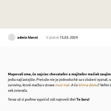
admin hlavní
V piatok
15.03. 2024
Mapovali sme, čo najviac chovateľov a majiteľov mačiek zaují
jedia najčastejšie. Pretože nie je jednoduché sa v zložení vyznať, 
suroviny, ktoré mačka v strave
musí mať
. A čo
kŕmna dávka
? Veľmi 
vek zvieraťa.
Teraz už si poďme vypočuť náš najnovší diel
To žeru!