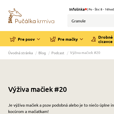
Infolinka
( Po - Štv: 8 - 16hod
Drobné
Pre psov
Pre mačky
cicavce
Výživa mačiek #20
Úvodná stránka
Blog
Podcast
Výživa mačiek #20
Je výživa mačiek a psov podobná alebo je to niečo úplne i
kocúrom a mačiatkam!