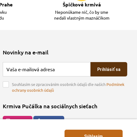
Prahe
Špičkové krmivá
ávku
Neponúkame nič, čo by sme
adu
nedali vlastným maznáčikom
Novinky na e-mail
Prihlásiť sa
Souhlasím se zpracováním osobních údajů dle našich
Podmínek
ochrany osobních údajů
Krmiva Pučálka na sociálnych sieťach
Instagran
Facebook
Súhlasím