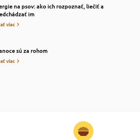
ergie na psov: ako ich rozpoznať, liečiť a
edchádzať im
tať viac
anoce sú za rohom
tať viac