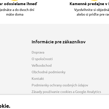
ar odosielame ihneď
Kamenné predajne v 
ednáte a do dvoch dní
Vyzdvihnite si objedn
máte doma
alebo si príďte pre r
Informácie pre zákazníkov
Doprava
O spoločnosti
Veľkoobchod
Obchodné podmienky
Kontakt
Podmienky ochrany osobných údajov
Zásady používanie cookies a Google Analytics
kie.