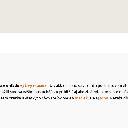
ma v ohľade
výživy mačiek
. Na základe toho sa v tomto podcastovom di
snažili sme sa našim poslucháčom priblížiť aj ako zloženie krmív pre mač
častá otázka u všetkých chovateľov nielen
mačiek
, ale aj
psov
. Nezabudli