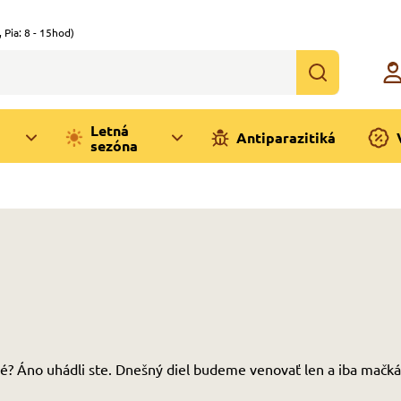
,
Pia: 8 - 15hod)
Letná
Antiparazitiká
sezóna
né? Áno uhádli ste. Dnešný diel budeme venovať len a iba mačk