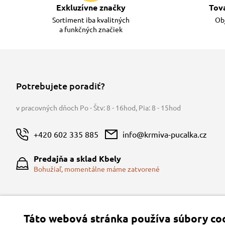
Exkluzívne značky
Tov
Sortiment iba kvalitných
Obj
a funkčných značiek
Potrebujete poradiť?
v pracovných dňoch Po - Štv: 8 - 16hod
,
Pia: 8 - 15hod
+420 602 335 885
info@krmiva-pucalka.cz
Predajňa a sklad Kbely
Bohužiaľ, momentálne máme zatvorené
Táto webová stránka používa súbory coo