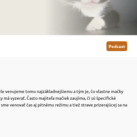
Podcast
ele venujeme tomu najzákladnejšiemu a tým je, čo vlastne mačky
ky má vyzerať. Často majiteľa mačiek zaujíma, či sú špecifické
 sme venovať čas aj pitnému režimu a tiež strave prizerajúcej sa na