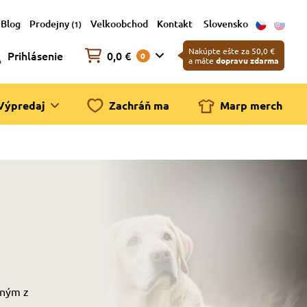
Blog
Prodejny
Velkoobchod
Kontakt
Slovensko
(1)
Nakúpte ešte za 50,0 €
Prihlásenie
0,0 €
0
a máte
dopravu zdarma
Výpredaj
Zachráň ma
Marp merch
dným z