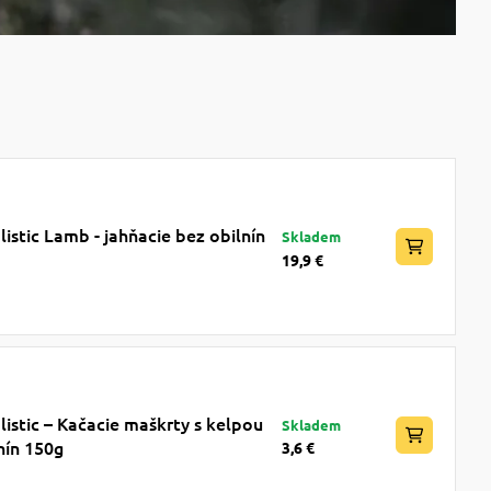
istic Lamb - jahňacie bez obilnín
Skladem
19,9 €
istic – Kačacie maškrty s kelpou
Skladem
nín 150g
3,6 €