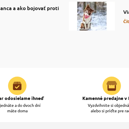
anca a ako bojovať proti
Vi
Čí
ar odosielame ihneď
Kamenné predajne v 
ednáte a do dvoch dní
Vyzdvihnite si objedn
máte doma
alebo si príďte pre r