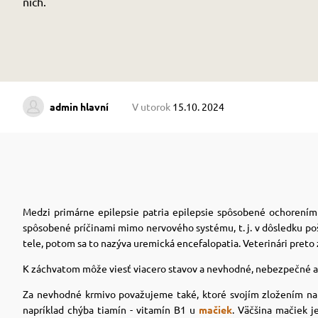
nich.
admin hlavní
V utorok
15.10. 2024
Medzi primárne epilepsie patria epilepsie spôsobené ochorením m
spôsobené príčinami mimo nervového systému, t. j. v dôsledku po
tele, potom sa to nazýva uremická encefalopatia. Veterinári preto 
K záchvatom môže viesť viacero stavov a nevhodné, nebezpečné 
Za nevhodné krmivo považujeme také, ktoré svojím zložením nap
napríklad chýba tiamín - vitamín B1 u
mačiek
. Väčšina mačiek 