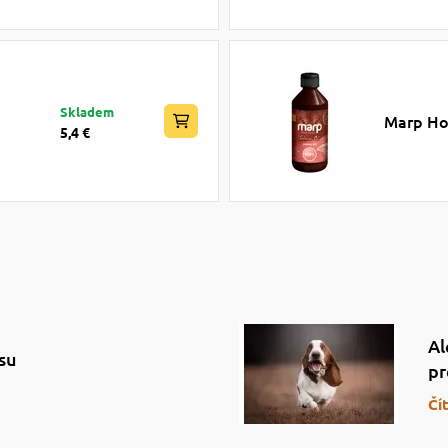
Skladem
Marp Hol
5,4 €
Al
su
pr
Čí