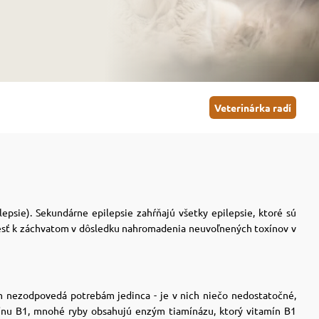
Veterinárka radí
epsie). Sekundárne epilepsie zahŕňajú všetky epilepsie, ktoré sú
viesť k záchvatom v dôsledku nahromadenia neuvoľnených toxínov v
m nezodpovedá potrebám jedinca - je v nich niečo nedostatočné,
ínu B1, mnohé ryby obsahujú enzým tiamínázu, ktorý vitamín B1