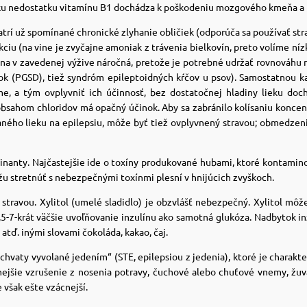
edku nedostatku vitamínu B1 dochádza k poškodeniu mozgového kmeňa a 
trí už spomínané chronické zlyhanie obličiek (odporúča sa používať st
ciu (na vine je zvyčajne amoniak z trávenia bielkovín, preto volíme níz
ena v zavedenej výžive náročná, pretože je potrebné udržať rovnováhu
epok (PGSD), tiež syndróm epileptoidných kŕčov u psov). Samostatnou k
izme, a tým ovplyvniť ich účinnosť, bez dostatočnej hladiny lieku d
obsahom chloridov má opačný účinok. Aby sa zabránilo kolísaniu koncen
aného lieku na epilepsiu, môže byť tiež ovplyvnený stravou; obmedzeni
inanty. Najčastejšie ide o toxíny produkované hubami, ktoré kontamino
u stretnúť s nebezpečnými toxínmi plesní v hnijúcich zvyškoch.
avou. Xylitol (umelé sladidlo) je obzvlášť nebezpečný. Xylitol môže 
2,5-7-krát väčšie uvoľňovanie inzulínu ako samotná glukóza. Nadbytok in
 atď. inými slovami čokoláda, kakao, čaj.
vaty vyvolané jedením“ (STE, epilepsiou z jedenia), ktoré je charakt
snejšie vzrušenie z nosenia potravy, čuchové alebo chuťové vnemy, žuv
 však ešte vzácnejší.