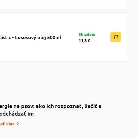
Skladem
istic - Lososový olej 500ml
11,3 €
ergie na psov: ako ich rozpoznať, liečiť a
edchádzať im
tať viac