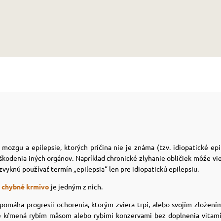
ozgu a epilepsie, ktorých príčina nie je známa (tzv. idiopatické epil
škodenia iných orgánov. Napríklad chronické zlyhanie obličiek môže 
zvyknú používať termín „epilepsia“ len pre idiopatickú epilepsiu.
a
chybné krmivo
je jedným z nich.
omáha progresii ochorenia, ktorým zviera trpí, alebo svojím zložení
je kŕmená rybím mäsom alebo rybími konzervami bez doplnenia vitam