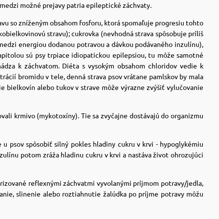
medzi možné prejavy patria epileptické záchvaty.
ravu so zníženým obsahom fosforu, ktorá spomaľuje progresiu tohto
kobielkovinovú stravu); cukrovka (nevhodná strava spôsobuje príliš
 medzi energiou dodanou potravou a dávkou podávaného inzulínu),
apitolou sú psy trpiace idiopatickou epilepsiou, tu môže samotné
ochádza k záchvatom. Diéta s vysokým obsahom chloridov vedie k
trácií bromidu v tele, denná strava psov vrátane pamlskov by mala
e bielkovín alebo tukov v strave môže výrazne zvýšiť vylučovanie
vali krmivo (mykotoxíny). Tie sa zvyčajne dostávajú do organizmu
u psov spôsobiť silný pokles hladiny cukru v krvi - hypoglykémiu
zulínu potom zráža hladinu cukru v krvi a nastáva život ohrozujúci
erizované reflexnými záchvatmi vyvolanými príjmom potravy/jedla,
anie, slinenie alebo roztiahnutie žalúdka po príjme potravy môžu