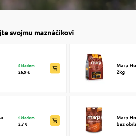
ajte svojmu maznáčikovi
Marp Hol
Skladem
2kg
26,9 €
sa
Marp Hol
Skladem
bez obil
2,7 €