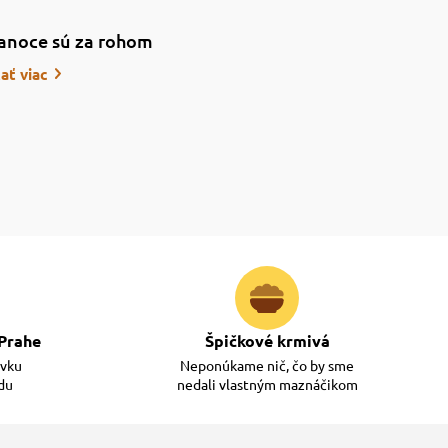
anoce sú za rohom
tať viac
Prahe
Špičkové krmivá
ávku
Neponúkame nič, čo by sme
adu
nedali vlastným maznáčikom