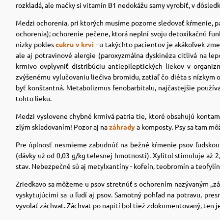
rozkladá, ale mačky si vitamín B1 nedokážu samy vyrobiť, v dôsl
Medzi ochorenia, pri ktorých musíme pozorne sledovať kŕmenie, pa
ochorenia); ochorenie pečene, ktorá neplní svoju detoxikačnú funk
nízky pokles
cukru v krvi
- u takýchto pacientov je akákoľvek zm
ale aj potravinové alergie (paroxyzmálna dyskinéza citlivá na l
krmivo ovplyvniť distribúciu antiepileptických liekov v organ
zvýšenému vylučovaniu liečiva bromidu, zatiaľ čo diéta s nízkym 
byť konštantná. Metabolizmus fenobarbitalu, najčastejšie použív
tohto lieku.
Medzi vyslovene chybné krmivá patria tie, ktoré obsahujú kontam
zlým skladovaním! Pozor aj na
záhrady
a komposty. Psy sa tam môž
Pre úplnosť nesmieme zabudnúť na bežné kŕmenie psov ľudskou str
(dávky už od 0,03 g/kg telesnej hmotnosti). Xylitol stimuluje až 
stav. Nebezpečné sú aj metylxantíny - kofeín, teobromín a teofylín
Zriedkavo sa môžeme u psov stretnúť s ochorením nazývaným „zách
vyskytujúcimi sa u ľudí aj psov. Samotný pohľad na potravu, pre
vyvolať záchvat. Záchvat po napití bol tiež zdokumentovaný, ten je