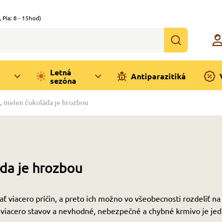
,
Pia: 8 - 15hod)
Letná
Antiparazitiká
sezóna
, nielen čokoláda je hrozbou
áda je hrozbou
ť viacero príčin, a preto ich možno vo všeobecnosti rozdeliť na
 viacero stavov a nevhodné, nebezpečné a chybné krmivo je je