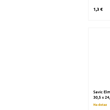
1,3 €
Savic El
30,5 x 24
Na dotaz