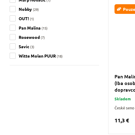
Nobby
Pouze
(29)
OUT!
(1)
Pan Malina
(15)
Rosewood
(7)
Savic
(3)
Witte Molen PUUR
(18)
Pan Mali
(Iba oso
dopravc
Skladem
České seno 
11,3 €