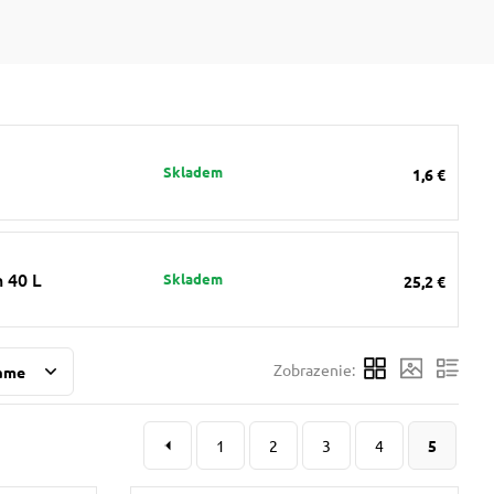
Skladem
1,6 €
n 40 L
Skladem
25,2 €
Zobrazenie:
ame
1
2
3
4
5