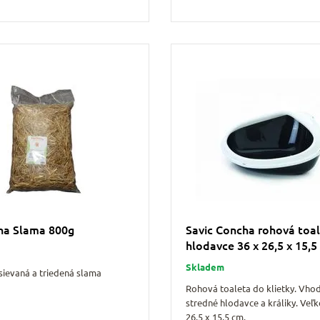
na Slama 800g
Savic Concha rohová toal
hlodavce 36 x 26,5 x 15,5
Skladem
sievaná a triedená slama
Rohová toaleta do klietky. Vho
stredné hlodavce a králiky. Veľk
26,5 x 15,5 cm.