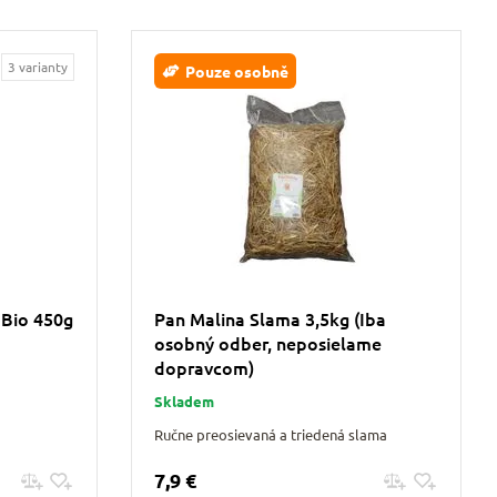
3 varianty
Pouze osobně
 Bio 450g
Pan Malina Slama 3,5kg (Iba
osobný odber, neposielame
dopravcom)
Skladem
Ručne preosievaná a triedená slama
7,9 €
Pridať do košíku