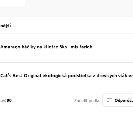
nější
Amarago háčiky na kliešte 3ks - mix farieb
Cat’s Best Original ekologická podstielka z drevitých vlákie
tov:
90
Odporúč
Zoradiť podľa: