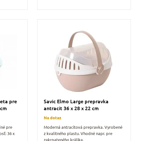
eta pre
Savic Elmo Large prepravka
 cm
antracit 36 x 28 x 22 cm
Na dotaz
dné pre
Moderná antracitová prepravka. Vyrobené
osť: 36 x
z kvalitného plastu. Vhodné napr. pre
zakrpateného králika.