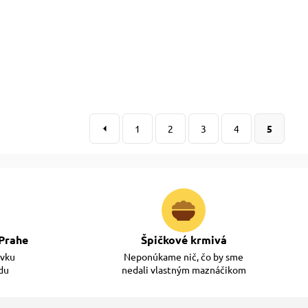
1
2
3
4
5
Prahe
Špičkové krmivá
ávku
Neponúkame nič, čo by sme
adu
nedali vlastným maznáčikom