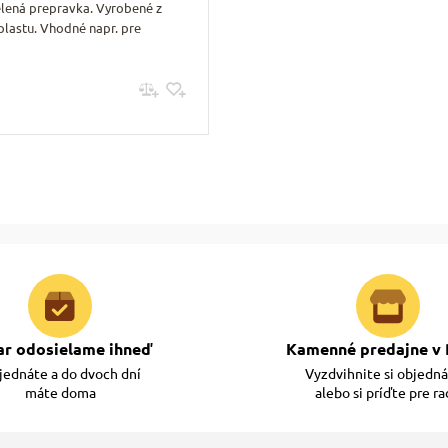
lená prepravka. Vyrobené z
plastu. Vhodné napr. pre
Pridať do košíku
ar odosielame ihneď
Kamenné predajne v 
ednáte a do dvoch dní
Vyzdvihnite si objedn
máte doma
alebo si príďte pre r