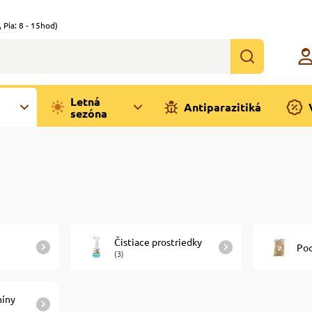
,
Pia: 8 - 15hod)
Letná
Antiparazitiká
sezóna
Čistiace prostriedky
Pod
(3)
míny