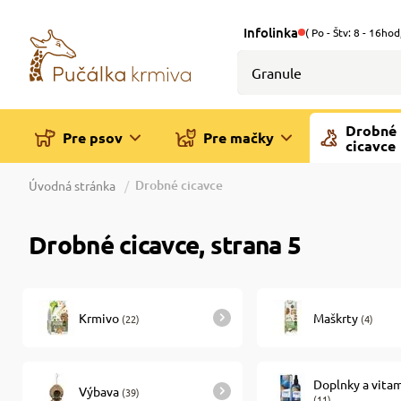
Infolinka
( Po - Štv: 8 - 16hod
Drobné
Pre psov
Pre mačky
cicavce
Drobné cicavce
Úvodná stránka
Drobné cicavce, strana 5
Krmivo
Maškrty
(22)
(4)
Doplnky a vita
Výbava
(39)
(11)