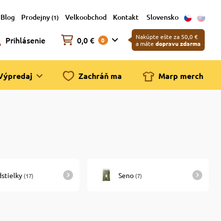
Blog
Prodejny
Velkoobchod
Kontakt
Slovensko
(1)
Nakúpte ešte za 50,0 €
Prihlásenie
0,0 €
0
a máte
dopravu zdarma
Výpredaj
Zachráň ma
Marp merch
stielky
Seno
(17)
(7)