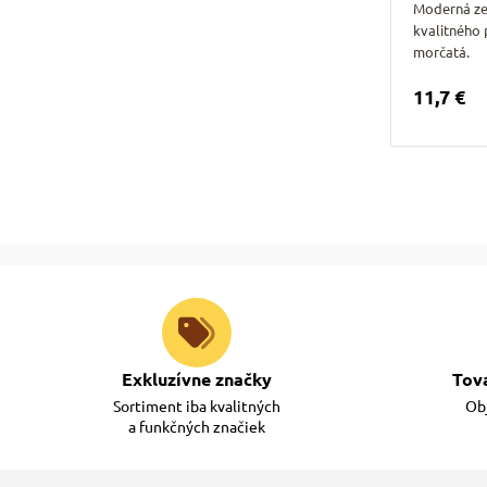
Moderná ze
kvalitného 
morčatá.
11,7 €
Exkluzívne značky
Tov
Sortiment iba kvalitných
Obj
a funkčných značiek