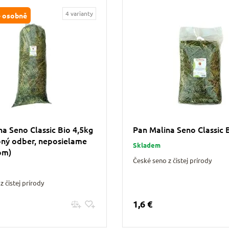
4 varianty
 osobně
na Seno Classic Bio 4,5kg
Pan Malina Seno Classic 
bný odber, neposielame
Skladem
om)
České seno z čistej prírody
z čistej prírody
1,6 €
Pridať do košíku
Pridať do košíku