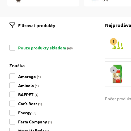
Nejprodáva
Filtrovať produkty
Pouze produkty skladom
(68)
Značka
Amarago
(1)
Aminela
(1)
BAFPET
(4)
Počet produk
Cat’s Best
(1)
Energy
(8)
Farm Company
(1)
Marp Holistic
(1)