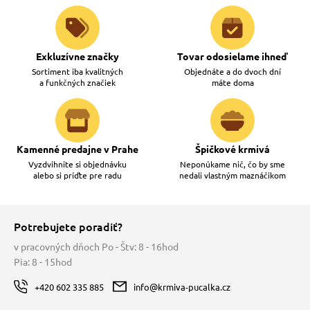
Exkluzívne značky
Tovar odosielame ihneď
Sortiment iba kvalitných
Objednáte a do dvoch dní
a funkčných značiek
máte doma
Kamenné predajne v Prahe
Špičkové krmivá
Vyzdvihnite si objednávku
Neponúkame nič, čo by sme
alebo si príďte pre radu
nedali vlastným maznáčikom
Potrebujete poradiť?
v pracovných dňoch Po - Štv: 8 - 16hod
Pia: 8 - 15hod
+420 602 335 885
info@krmiva-pucalka.cz