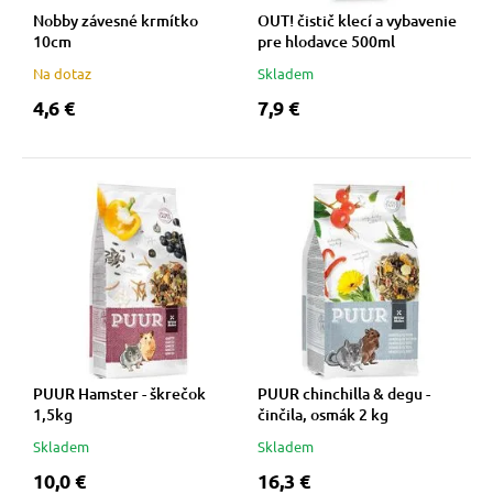
Nobby závesné krmítko
OUT! čistič klecí a vybavenie
10cm
pre hlodavce 500ml
Na dotaz
Skladem
4,6 €
7,9 €
PUUR Hamster - škrečok
PUUR chinchilla & degu -
1,5kg
činčila, osmák 2 kg
Skladem
Skladem
10,0 €
16,3 €