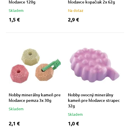
hlodavce 120g
hlodavce kopačiak 2x 62g
Skladem
Na dotaz
1,5 €
2,9 €
Nobby minerálny kameň pre
Nobby ovocný minerálny
hlodavce pemza 3x 30g
kameň pre hlodavce strapec
32g
Skladem
Skladem
2,1 €
1,0 €