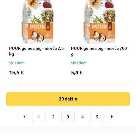
PUUR guinea pig - morča 2,5
PUUR guinea pig - morča 700
kg
g
Skladem
Skladem
15,5 €
5,4 €
20 dalšie
1
2
3
4
5