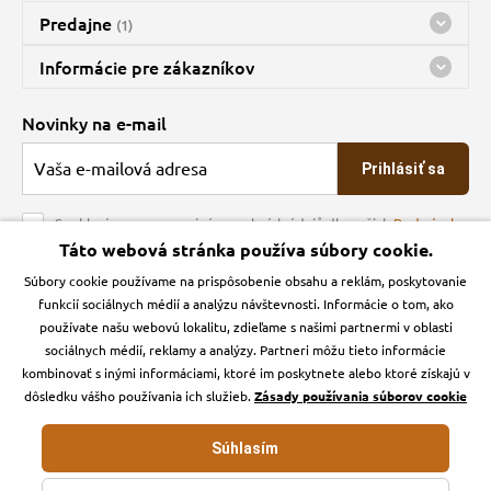
Predajne
(1)
Predajňa a sklad Kbely
Informácie pre zákazníkov
Bohužiaľ, momentálne máme zatvorené
Doprava
Novinky na e-mail
O spoločnosti
Prihlásiť sa
Veľkoobchod
Obchodné podmienky
Souhlasím se zpracováním osobních údajů dle našich
Podmínek
ochrany osobních údajů
Táto webová stránka používa súbory cookie.
Kontakt
Súbory cookie používame na prispôsobenie obsahu a reklám, poskytovanie
Krmiva Pučálka na sociálnych sieťach
Podmienky ochrany osobných údajov
funkcií sociálnych médií a analýzu návštevnosti. Informácie o tom, ako
Zásady používanie cookies a Google Analytics
používate našu webovú lokalitu, zdieľame s našimi partnermi v oblasti
Instagran
Facebook
sociálnych médií, reklamy a analýzy. Partneri môžu tieto informácie
kombinovať s inými informáciami, ktoré im poskytnete alebo ktoré získajú v
dôsledku vášho používania ich služieb.
Zásady používania súborov cookie
Súhlasím
Krmiva-pucalka.sk © 2026. Webdesign
Litvanyi.sk
.
E-shop vytvorila