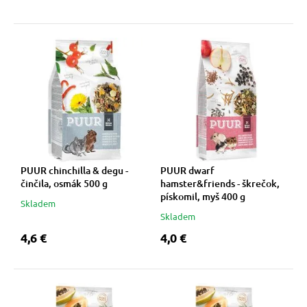
PUUR chinchilla & degu -
PUUR dwarf
činčila, osmák 500 g
hamster&friends - škrečok,
pískomil, myš 400 g
Skladem
Skladem
4,6 €
4,0 €