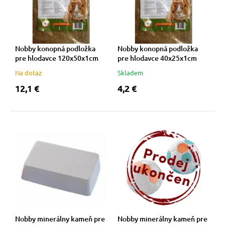
vé poukazy
Nobby konopná podložka
Nobby konopná podložka
pre hlodavce 120x50x1cm
pre hlodavce 40x25x1cm
Na dotaz
Skladem
12,1 €
4,2 €
Nobby minerálny kameň pre
Nobby minerálny kameň pre