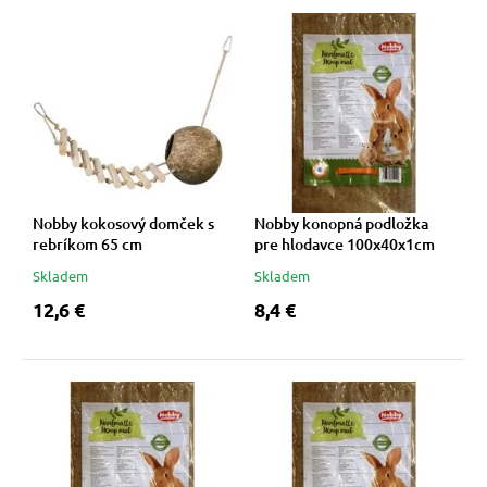
 a ohlávky
pre mačky
re psov
 pre mačky
my
ie podložky
Nobby kokosový domček s
Nobby konopná podložka
výcvik
vé poukazy
rebríkom 65 cm
pre hlodavce 100x40x1cm
Skladem
Skladem
osť
12,6 €
8,4 €
nie so psom