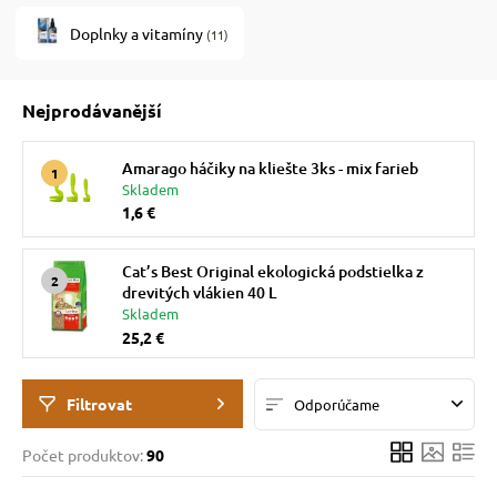
Doplnky a vitamíny
(11)
 prostriedky
 prostriedky
Nejprodávanější
pre mačky
Amarago háčiky na kliešte 3ks - mix farieb
Skladem
 pre psov
ky a pelechy
1,6 €
Cat’s Best Original ekologická podstielka z
pre psov
re mačky
drevitých vlákien 40 L
Skladem
25,2 €
 pre psov
my
Filtrovat
Odporúčame
e pre psov
e pre mačky
Počet produktov:
90