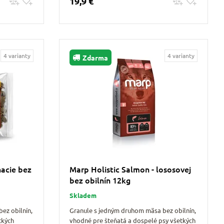
19,9 €
Pridať do košíku
4 varianty
4 varianty
Zdarma
ňacie bez
Marp Holistic Salmon - lososovej
bez obilnín 12kg
Skladem
ez obilnín,
Granule s jedným druhom mäsa bez obilnín,
tkých
vhodné pre šteňatá a dospelé psy všetkých