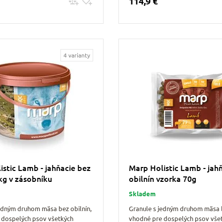
114,9 €
Pridať do košíku
Pridať do košíku
4 varianty
istic Lamb - jahňacie bez
Marp Holistic Lamb - jah
4kg v zásobníku
obilnín vzorka 70g
Skladem
jedným druhom mäsa bez obilnín,
Granule s jedným druhom mäsa b
 dospelých psov všetkých
vhodné pre dospelých psov vše