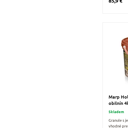
85,9 €
Marp Hol
obilnín 
Skladem
Granule s 
vhodné pre