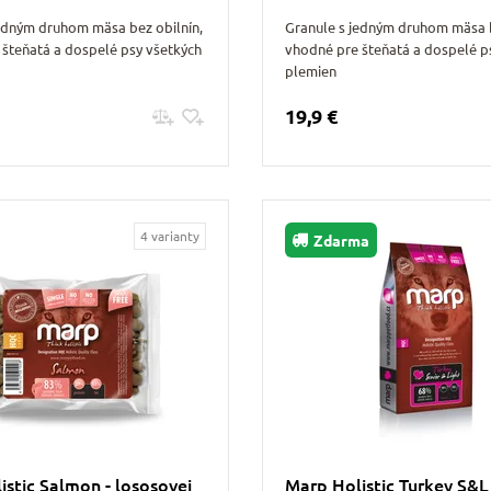
jedným druhom mäsa bez obilnín,
Granule s jedným druhom mäsa b
 šteňatá a dospelé psy všetkých
vhodné pre šteňatá a dospelé p
plemien
19,9 €
Pridať do košíku
Pridať do košíku
4 varianty
Zdarma
istic Salmon - lososovej
Marp Holistic Turkey S&L 