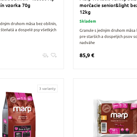
nín vzorka 70g
morčacie senior&light bez
12kg
Skladem
jedným druhom mäsa bez obilnín,
 šteňatá a dospelé psy všetkých
Granule s jedným druhom mäsa b
pre starších a dospelých psov s
nadváhe
85,9 €
Pridať do košíku
Pridať do košíku
3 varianty