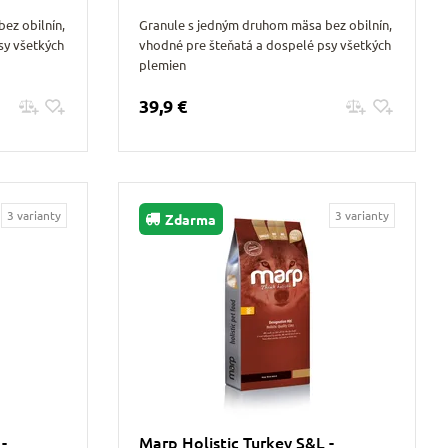
ez obilnín,
Granule s jedným druhom mäsa bez obilnín,
sy všetkých
vhodné pre šteňatá a dospelé psy všetkých
plemien
39,9 €
Pridať do košíku
3 varianty
3 varianty
Zdarma
-
Marp Holistic Turkey S&L -