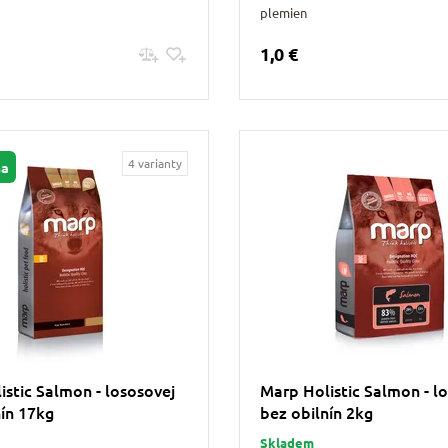
plemien
1,0 €
Pridať do košíku
Pridať do košíku
4 varianty
ma
istic Salmon - lososovej
Marp Holistic Salmon - l
nín 17kg
bez obilnín 2kg
Skladem