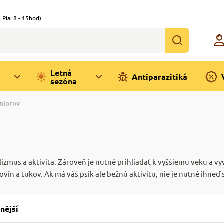
,
Pia: 8 - 15hod)
Letná
Antiparazitiká
sezóna
niorov
lizmus a aktivita. Zároveň je nutné prihliadať k vyššiemu veku a 
vín a tukov. Ak má váš psík ale bežnú aktivitu, nie je nutné ihneď
nější