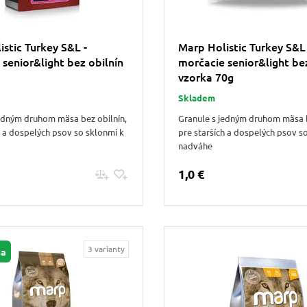
stic Turkey S&L -
Marp Holistic Turkey S&L 
 senior&light bez obilnín
morčacie senior&light bez
vzorka 70g
Skladem
jedným druhom mäsa bez obilnín,
Granule s jedným druhom mäsa b
h a dospelých psov so sklonmi k
pre starších a dospelých psov s
nadváhe
1,0 €
Pridať do košíku
Pridať do košíku
3 varianty
ma