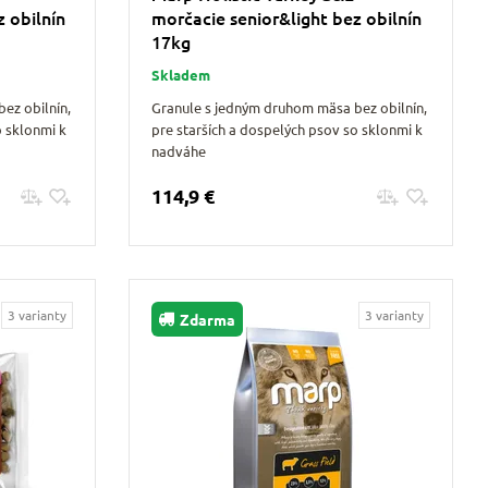
 obilnín
morčacie senior&light bez obilnín
17kg
Skladem
ez obilnín,
Granule s jedným druhom mäsa bez obilnín,
o sklonmi k
pre starších a dospelých psov so sklonmi k
nadváhe
114,9 €
Pridať do košíku
3 varianty
3 varianty
Zdarma