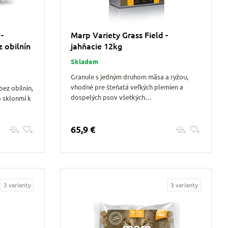
-
Marp Variety Grass Field -
 obilnín
jahňacie 12kg
Skladem
Granule s jedným druhom mäsa a ryžou,
vhodné pre šteňatá veľkých plemien a
ez obilnín,
dospelých psov všetkých…
o sklonmi k
65,9 €
Pridať do košíku
3 varianty
3 varianty