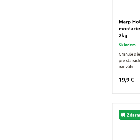
Marp Holi
morčacie
2kg
Skladem
Granule s 
pre staršíc
nadváhe
19,9 €
Zdar