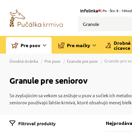
Infolinka
( Po - Štv: 8 - 16hod
Drobné
Pre psov
Pre mačky
cicavce
Granule pre se
Úvodná stránka
Pre psov
Granule pre psov
Granule pre seniorov
So zvyšujúcim sa vekom sa znižuje u psov a sučiek ich metabo
seniorov používajú ľahšie krmivá, ktoré obsahujú menej bielko
Nejprodáva
Filtrovať produkty