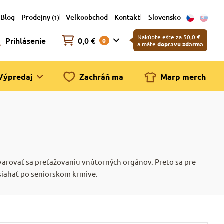
Blog
Prodejny
Velkoobchod
Kontakt
Slovensko
(1)
Nakúpte ešte za 50,0 €
Prihlásenie
0,0 €
0
a máte
dopravu zdarma
Výpredaj
Zachráň ma
Marp merch
vyvarovať sa preťažovaniu vnútorných orgánov. Preto sa pre
 siahať po seniorskom krmive.