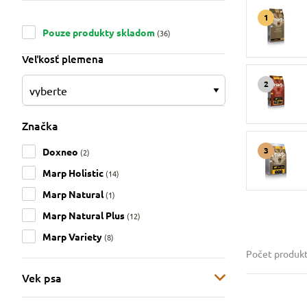
Pouze produkty skladom
(36)
Veľkosť plemena
Značka
Doxneo
(2)
Marp Holistic
(14)
Marp Natural
(1)
Marp Natural Plus
(12)
Marp Variety
(8)
Počet produk
Vek psa