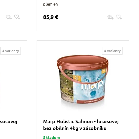
plemien
85,9 €
Pridať do košíku
4 varianty
4 varianty
ososovej
Marp Holistic Salmon - lososovej
bez obilnín 4kg v zásobníku
Skladem