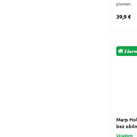
plemien
39,9 €
Zdar
Marp Hol
bez obil
Skladem