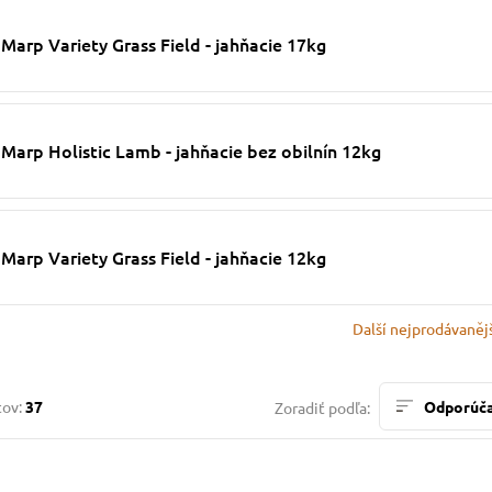
Marp Variety Grass Field - jahňacie 17kg
Marp Holistic Lamb - jahňacie bez obilnín 12kg
Marp Variety Grass Field - jahňacie 12kg
Další nejprodávaněj
tov:
37
Odporúč
Zoradiť podľa: