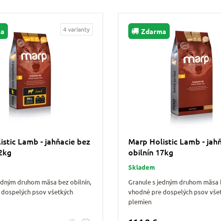
4 varianty
ma
Zdarma
istic Lamb - jahňacie bez
Marp Holistic Lamb - jah
12kg
obilnín 17kg
Skladem
jedným druhom mäsa bez obilnín,
Granule s jedným druhom mäsa b
 dospelých psov všetkých
vhodné pre dospelých psov vše
plemien