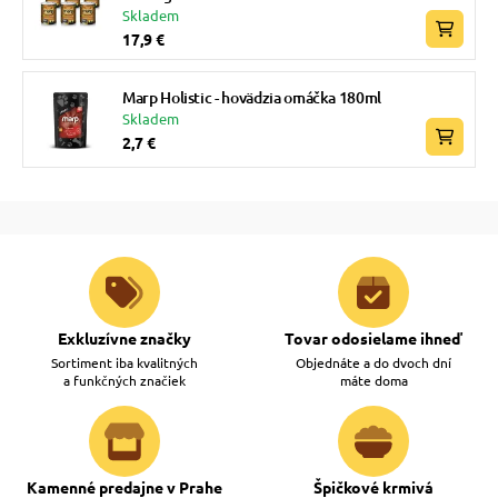
Skladem
17,9 €
Marp Holistic - hovädzia omáčka 180ml
Skladem
2,7 €
Exkluzívne značky
Tovar odosielame ihneď
Sortiment iba kvalitných
Objednáte a do dvoch dní
a funkčných značiek
máte doma
Kamenné predajne v Prahe
Špičkové krmivá