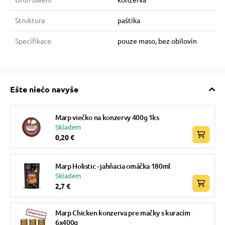
Struktura
paštika
Specifikace
pouze maso, bez obilovin
Ešte niečo navyše
Marp viečko na konzervy 400g 1ks
Skladem
0,20 €
Marp Holistic - jahňacia omáčka 180ml
Skladem
2,7 €
Marp Chicken konzerva pre mačky s kuracím
6x400g