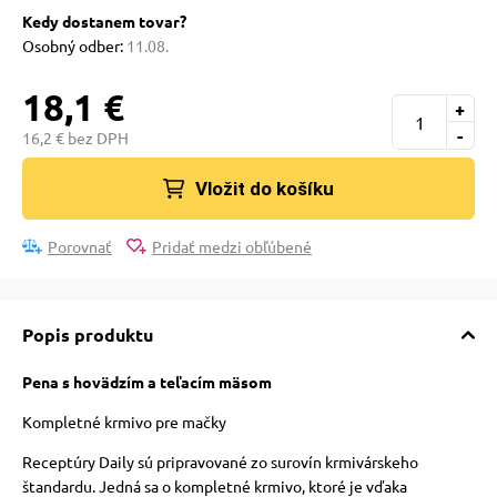
Kedy dostanem tovar?
vé poukazy
Osobný odber:
11.08.
18,1 €
+
-
16,2 € bez DPH
Vložit do košíku
Porovnať
Pridať medzi obľúbené
Popis produktu
Pena s hovädzím a teľacím mäsom
Kompletné krmivo pre mačky
Receptúry Daily sú pripravované zo surovín krmivárskeho
štandardu. Jedná sa o kompletné krmivo, ktoré je vďaka