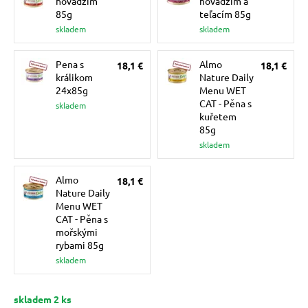
hovädzím
hovädzím a
 a ohlávky
85g
teľacím 85g
skladem
skladem
re psov
Pena s
Almo
18,1 €
18,1 €
králikom
Nature Daily
24x85g
Menu WET
my
CAT - Pěna s
skladem
kuřetem
85g
skladem
výcvik
Almo
18,1 €
Nature Daily
osť
Menu WET
CAT - Pěna s
mořskými
nie so psom
rybami 85g
skladem
skladem 2 ks