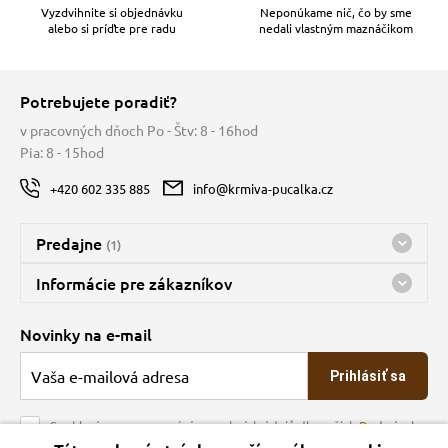
Vyzdvihnite si objednávku
Neponúkame nič, čo by sme
alebo si príďte pre radu
nedali vlastným maznáčikom
Potrebujete poradiť?
v pracovných dňoch Po - Štv: 8 - 16hod
Pia: 8 - 15hod
+420 602 335 885
info@krmiva-pucalka.cz
Predajne
(1)
Predajňa a sklad Kbely
Informácie pre zákazníkov
Bohužiaľ, momentálne máme zatvorené
Doprava
Novinky na e-mail
O spoločnosti
Prihlásiť sa
Veľkoobchod
Obchodné podmienky
Souhlasím se zpracováním osobních údajů dle našich
Podmínek
ochrany osobních údajů