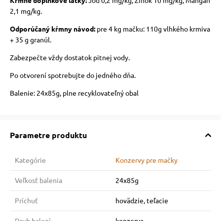
Kŕmne doplnkové látky:
Jód 0,2 mg/kg, Zinok 10 mg/kg, Mangán
2,1 mg/kg.
Odporúčaný kŕmny návod:
pre 4 kg mačku: 110g vlhkého krmiva
+ 35 g granúl.
Zabezpečte vždy dostatok pitnej vody.
Po otvorení spotrebujte do jedného dňa.
Balenie: 24x85g, plne recyklovateľný obal
Parametre produktu
Kategórie
Konzervy pre mačky
Veľkosť balenia
24x85g
Príchuť
hovädzie, teľacie
Druh balení
konzerva