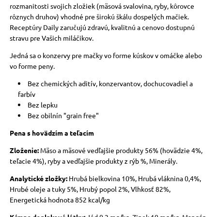
rozmanitosti svojich zložiek (mäsová svalovina, ryby, kôrovce
rôznych druhov) vhodné pre širokú škálu dospelých mačiek.
Receptúry Daily zaručujú zdravú, kvalitnú a cenovo dostupnú
stravu pre Vašich miláčikov.
Jedná sa o konzervy pre mačky vo forme kúskov v omáčke alebo
vo forme peny.
Bez chemických aditív, konzervantov, dochucovadiel a
farbív
Bez lepku
Bez obilnín "grain free"
Pena s hovädzím a teľacím
Zloženie:
Mäso a mäsové vedľajšie produkty 56% (hovädzie 4%,
teľacie 4%), ryby a vedľajšie produkty z rýb %, Minerály.
Analytické zložky:
Hrubá bielkovina 10%, Hrubá vláknina 0,4%,
Hrubé oleje a tuky 5%, Hrubý popol 2%, Vlhkosť 82%,
Energetická hodnota 852 kcal/kg