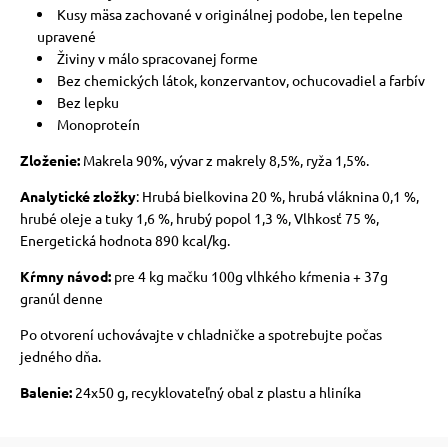
Kusy mäsa zachované v originálnej podobe, len tepelne
upravené
vé poukazy
Živiny v málo spracovanej forme
Bez chemických látok, konzervantov, ochucovadiel a farbív
Bez lepku
Monoproteín
Zloženie:
Makrela 90%, vývar z makrely 8,5%, ryža 1,5%.
Analytické zložky
: Hrubá bielkovina 20 %, hrubá vláknina 0,1 %,
hrubé oleje a tuky 1,6 %, hrubý popol 1,3 %, Vlhkosť 75 %,
Energetická hodnota 890 kcal/kg.
Kŕmny návod:
pre 4 kg mačku 100g vlhkého kŕmenia + 37g
granúl denne
Po otvorení uchovávajte v chladničke a spotrebujte počas
jedného dňa.
Balenie:
24x50 g, recyklovateľný obal z plastu a hliníka