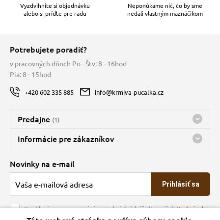
Vyzdvihnite si objednávku
Neponúkame nič, čo by sme
alebo si príďte pre radu
nedali vlastným maznáčikom
Potrebujete poradiť?
v pracovných dňoch Po - Štv: 8 - 16hod
Pia: 8 - 15hod
+420 602 335 885
info@krmiva-pucalka.cz
Predajne
(1)
Predajňa a sklad Kbely
Informácie pre zákazníkov
Bohužiaľ, momentálne máme zatvorené
Doprava
Novinky na e-mail
O spoločnosti
Prihlásiť sa
Veľkoobchod
Obchodné podmienky
Souhlasím se zpracováním osobních údajů dle našich
Podmínek
ochrany osobních údajů