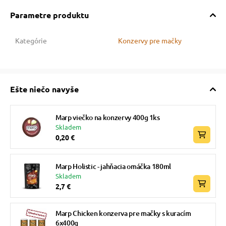
Parametre produktu
Kategórie
Konzervy pre mačky
Ešte niečo navyše
Marp viečko na konzervy 400g 1ks
Skladem
0,20 €
Marp Holistic - jahňacia omáčka 180ml
Skladem
2,7 €
Marp Chicken konzerva pre mačky s kuracím
6x400g