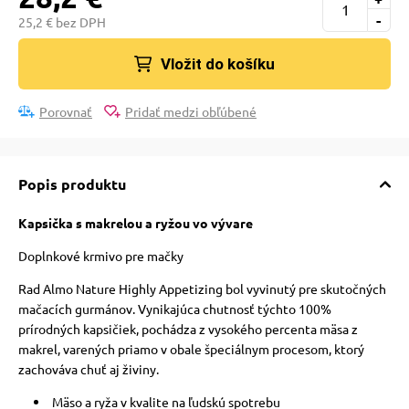
 a ohlávky
-
25,2 € bez DPH
Vložit do košíku
re psov
Porovnať
Pridať medzi obľúbené
my
Popis produktu
výcvik
Kapsička s makrelou a ryžou vo vývare
Doplnkové krmivo pre mačky
osť
Rad Almo Nature Highly Appetizing bol vyvinutý pre skutočných
mačacích gurmánov. Vynikajúca chutnosť týchto 100%
nie so psom
prírodných kapsičiek, pochádza z vysokého percenta mäsa z
makrel, varených priamo v obale špeciálnym procesom, ktorý
zachováva chuť aj živiny.
Mäso a ryža v kvalite na ľudskú spotrebu