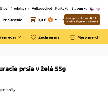
Blog
Prodejny
Velkoobchod
Kontakt
Slovensko
(1)
Nakúpte ešte za 50,0 €
Prihlásenie
0,0 €
0
a máte
dopravu zdarma
Výpredaj
Zachráň ma
Marp merch
racie prsia v želé 55g
 pre mačky