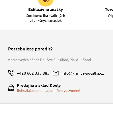
Exkluzívne značky
Tov
Sortiment iba kvalitných
Obj
a funkčných značiek
Potrebujete poradiť?
v pracovných dňoch Po - Štv: 8 - 16hod
,
Pia: 8 - 15hod
+420 602 335 885
info@krmiva-pucalka.cz
Predajňa a sklad Kbely
Bohužiaľ, momentálne máme zatvorené