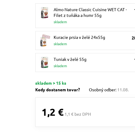
Almo Nature Classic Cuisine WET CAT -
Filet z tuňáka a humr 55g
skladem
Kuracie prsia v želé 24x55g
2
skladem
Tuniak v želé 55g
skladem
skladem > 15 ks
Kedy dostanem tovar?
Osobný odber:
11.08.
1,2 €
1,1 € bez DPH