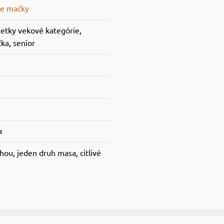
re mačky
šetky vekové kategórie,
ka, senior
a
hou, jeden druh masa, citlivé