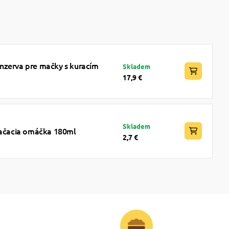
nzerva pre mačky s kuracím
Skladem
17,9 €
Skladem
kačacia omáčka 180ml
2,7 €