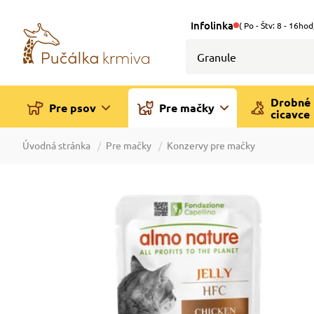
Infolinka
( Po - Štv: 8 - 16hod
Drobné
Pre psov
Pre mačky
cicavce
Úvodná stránka
Pre mačky
Konzervy pre mačky