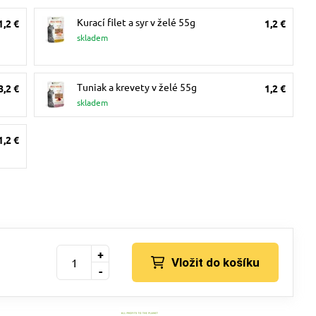
Kurací filet a syr v želé 55g
1,2 €
1,2 €
skladem
Tuniak a krevety v želé 55g
8,2 €
1,2 €
skladem
1,2 €
+
Vložit do košíku
-