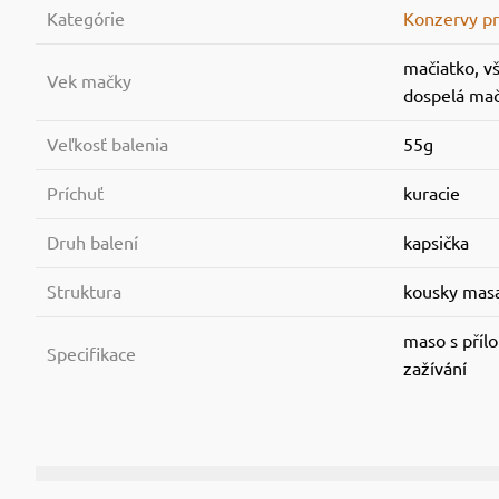
Kategórie
Konzervy p
mačiatko, v
Vek mačky
dospelá mač
Veľkosť balenia
55g
Príchuť
kuracie
Druh balení
kapsička
Struktura
kousky mas
maso s přílo
Specifikace
zažívání