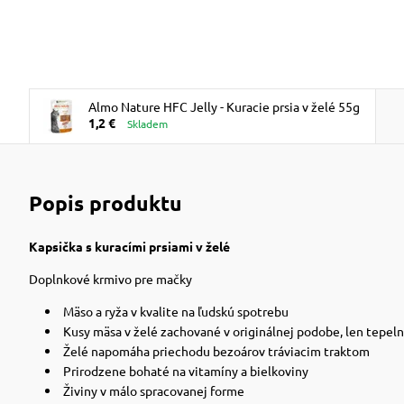
Almo Nature HFC Jelly - Kuracie prsia v želé 55g
1,2 €
Skladem
Popis produktu
Kapsička s kuracími prsiami v želé
Doplnkové krmivo pre mačky
Mäso a ryža v kvalite na ľudskú spotrebu
Kusy mäsa v želé zachované v originálnej podobe, len tepel
Želé napomáha priechodu bezoárov tráviacim traktom
Prirodzene bohaté na vitamíny a bielkoviny
Živiny v málo spracovanej forme