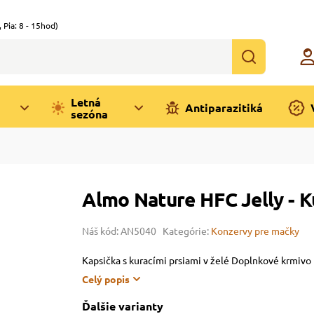
,
Pia: 8 - 15hod)
Letná
Antiparazitiká
sezóna
Almo Nature HFC Jelly - Ku
Náš kód: AN5040
Kategórie:
Konzervy pre mačky
Kapsička s kuracími prsiami v želé Doplnkové krmivo
Celý popis
Ďalšie varianty