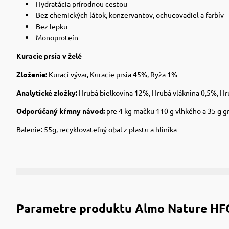
Hydratácia prírodnou cestou
Bez chemických látok, konzervantov, ochucovadiel a farbív
Bez lepku
Monoproteín
Kuracie prsia v želé
Zloženie:
Kurací vývar, Kuracie prsia 45%, Ryža 1%
Analytické zložky:
Hrubá bielkovina 12%, Hrubá vláknina 0,5%, Hr
Odporúčaný kŕmny návod:
pre 4 kg mačku 110 g vlhkého a 35 g g
Balenie: 55g, recyklovateľný obal z plastu a hliníka
Parametre produktu
Almo Nature HFC 