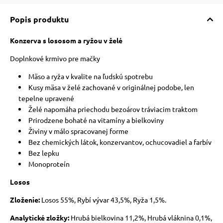
Popis produktu
vé poukazy
Konzerva s lososom a ryžou v želé
Doplnkové krmivo pre mačky
Mäso a ryža v kvalite na ľudskú spotrebu
Kusy mäsa v želé zachované v originálnej podobe, len
tepelne upravené
Želé napomáha priechodu bezoárov tráviacim traktom
Prirodzene bohaté na vitamíny a bielkoviny
Živiny v málo spracovanej forme
Bez chemických látok, konzervantov, ochucovadiel a farbív
Bez lepku
Monoproteín
Losos
Zloženie:
Losos 55%, Rybí vývar 43,5%, Ryža 1,5%.
Analytické zložky:
Hrubá bielkovina 11,2%, Hrubá vláknina 0,1%,