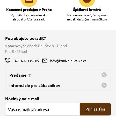
Kamenné predajne v Prahe
Špičkové krmivá
Vyzdvihnite si objednávku
Neponúkame nič, čo by sme
alebo si príďte pre radu
nedali vlastným maznáčikom
Potrebujete poradiť?
v pracovných dňoch Po - Štv: 8 - 16hod
Pia: 8 - 15hod
+420 602 335 885
info@krmiva-pucalka.cz
Predajne
(1)
Predajňa a sklad Kbely
Informácie pre zákazníkov
Bohužiaľ, momentálne máme zatvorené
Doprava
Novinky na e-mail
O spoločnosti
Prihlásiť sa
Veľkoobchod