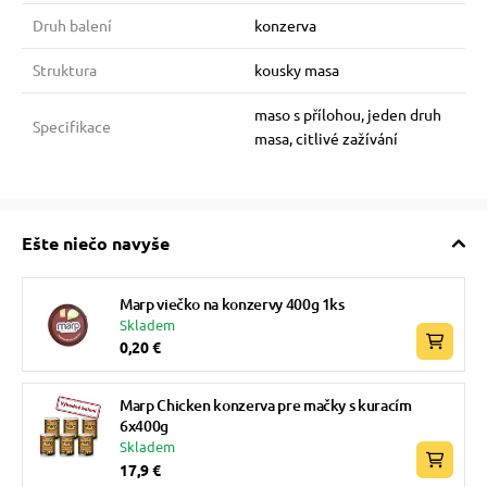
Druh balení
konzerva
Struktura
kousky masa
maso s přílohou, jeden druh
Specifikace
masa, citlivé zažívání
Ešte niečo navyše
Marp viečko na konzervy 400g 1ks
Skladem
0,20 €
Marp Chicken konzerva pre mačky s kuracím
6x400g
Skladem
17,9 €