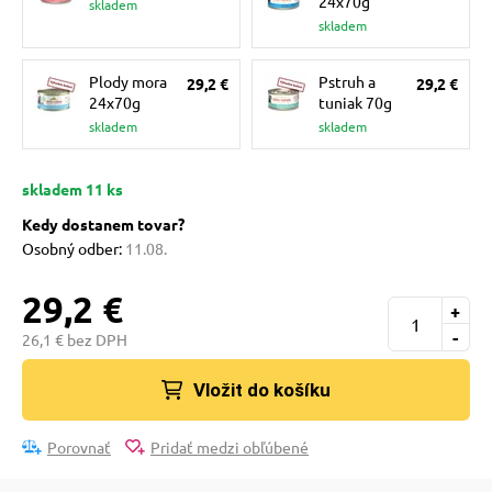
24x70g
skladem
 a ohlávky
skladem
Plody mora
Pstruh a
29,2 €
29,2 €
re psov
24x70g
tuniak 70g
skladem
skladem
my
skladem 11 ks
Kedy dostanem tovar?
výcvik
Osobný odber:
11.08.
29,2 €
osť
+
-
26,1 € bez DPH
nie so psom
Vložit do košíku
Porovnať
Pridať medzi obľúbené