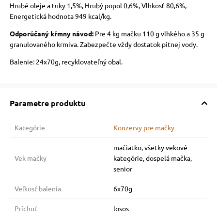
Hrubé oleje a tuky 1,5%, Hrubý popol 0,6%, Vlhkosť 80,6%,
Energetická hodnota 949 kcal/kg.
Odporúčaný kŕmny návod:
Pre 4 kg mačku 110 g vlhkého a 35 g
granulovaného krmiva. Zabezpečte vždy dostatok pitnej vody.
Balenie: 24x70g, recyklovateľný obal.
Parametre produktu
Kategórie
Konzervy pre mačky
mačiatko, všetky vekové
Vek mačky
kategórie, dospelá mačka,
senior
Veľkosť balenia
6x70g
Príchuť
losos