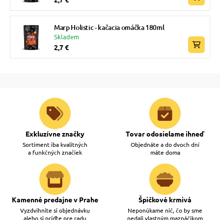
Marp Holistic - kačacia omáčka 180ml
Skladem
2,7 €
Exkluzívne značky
Tovar odosielame ihneď
Sortiment iba kvalitných
Objednáte a do dvoch dní
a funkčných značiek
máte doma
Kamenné predajne v Prahe
Špičkové krmivá
Vyzdvihnite si objednávku
Neponúkame nič, čo by sme
alebo si príďte pre radu
nedali vlastným maznáčikom