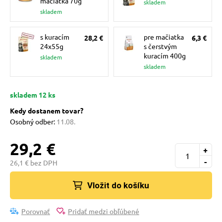
mačiatka 70g
skladem
 a ohlávky
skladem
s kuracím
pre mačiatka
28,2 €
6,3 €
re psov
24x55g
s čerstvým
kuracím 400g
skladem
skladem
my
skladem 12 ks
výcvik
Kedy dostanem tovar?
Osobný odber:
11.08.
osť
29,2 €
+
-
26,1 € bez DPH
nie so psom
Vložit do košíku
Porovnať
Pridať medzi obľúbené