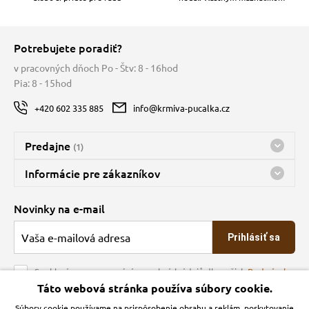
Potrebujete poradiť?
v pracovných dňoch Po - Štv: 8 - 16hod
Pia: 8 - 15hod
+420 602 335 885
info@krmiva-pucalka.cz
Predajne
(1)
Predajňa a sklad Kbely
Informácie pre zákazníkov
Bohužiaľ, momentálne máme zatvorené
Doprava
Novinky na e-mail
O spoločnosti
Prihlásiť sa
Veľkoobchod
Obchodné podmienky
Souhlasím se zpracováním osobních údajů dle našich
Podmínek
ochrany osobních údajů
Táto webová stránka používa súbory cookie.
Kontakt
Súbory cookie používame na prispôsobenie obsahu a reklám, poskytovanie