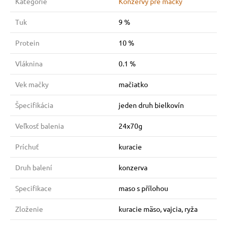
Kategórie
Konzervy pre mačky
Tuk
9 %
Protein
10 %
Vláknina
0.1 %
Vek mačky
mačiatko
Špecifikácia
jeden druh bielkovín
Veľkosť balenia
24x70g
Príchuť
kuracie
Druh balení
konzerva
Specifikace
maso s přílohou
Zloženie
kuracie mäso, vajcia, ryža