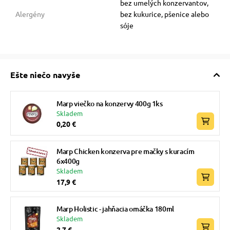
bez umelých konzervantov,
Alergény
bez kukurice, pšenice alebo
sóje
Ešte niečo navyše
Marp viečko na konzervy 400g 1ks
Skladem
0,20 €
Marp Chicken konzerva pre mačky s kuracím
6x400g
Skladem
17,9 €
Marp Holistic - jahňacia omáčka 180ml
Skladem
2,7 €