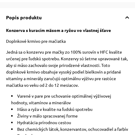
vé poukazy
Popis produktu
Konzerva s kuracím mäsom a ryžou vo vlastnej šťave
Doplnkové krmivo pre mačiatka
Jedná sa o konzervu pre mačky zo 100% surovín v HFC kvalite
určenej pre ľudskú spotrebu. Konzervy sú šetrne upravované tak,
aby si mäso zachovalo svoje prirodzené vlastnosti. Toto
doplnkové krmivo obsahuje vysoký podiel bielkovín a pridané
vitamíny a minerály zaručujú optimálnu výživu pre rastúce
mačiatka vo veku od 2 do 12 mesiacov.
Varené v pare pre uchovanie optimálnej výživovej
hodnoty, vitamínov a minerálov
Mäso a ryža v kvalite na ľudskú spotrebu
Živiny v málo spracovanej forme
Hydratácia prírodnou cestou
Bez chemických látok, konzervantov, ochucovadiel a farbív