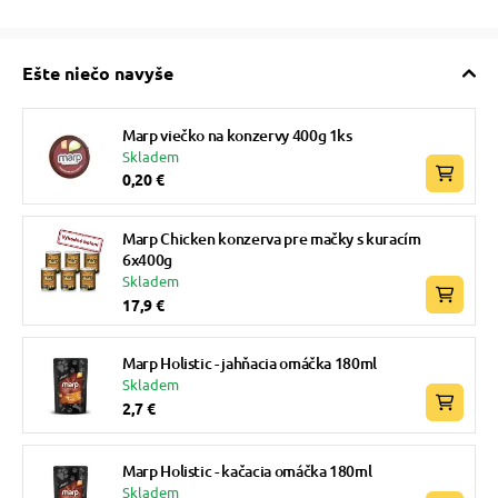
Ešte niečo navyše
Marp viečko na konzervy 400g 1ks
Skladem
0,20 €
Marp Chicken konzerva pre mačky s kuracím
6x400g
Skladem
17,9 €
Marp Holistic - jahňacia omáčka 180ml
Skladem
2,7 €
Marp Holistic - kačacia omáčka 180ml
Skladem