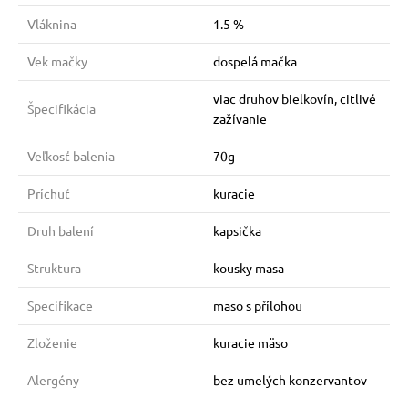
Vláknina
1.5 %
Vek mačky
dospelá mačka
viac druhov bielkovín, citlivé
Špecifikácia
zažívanie
Veľkosť balenia
70g
Príchuť
kuracie
Druh balení
kapsička
Struktura
kousky masa
Specifikace
maso s přílohou
Zloženie
kuracie mäso
Alergény
bez umelých konzervantov