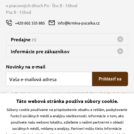
v pracovných dňoch Po - Štv: 8 - 16hod
Pia: 8 - 15hod
+420 602 335 885
info@krmiva-pucalka.cz
Predajne
(1)
Predajňa a sklad Kbely
Informácie pre zákazníkov
Bohužiaľ, momentálne máme zatvorené
Doprava
Novinky na e-mail
O spoločnosti
Prihlásiť sa
Veľkoobchod
Obchodné podmienky
Souhlasím se zpracováním osobních údajů dle našich
Podmínek
ochrany osobních údajů
Táto webová stránka používa súbory cookie.
Kontakt
Súbory cookie používame na prispôsobenie obsahu a reklám, poskytovanie
Krmiva Pučálka na sociálnych sieťach
Podmienky ochrany osobných údajov
funkcií sociálnych médií a analýzu návštevnosti. Informácie o tom, ako
Zásady používanie cookies a Google Analytics
používate našu webovú lokalitu, zdieľame s našimi partnermi v oblasti
Instagran
Facebook
sociálnych médií, reklamy a analýzy. Partneri môžu tieto informácie