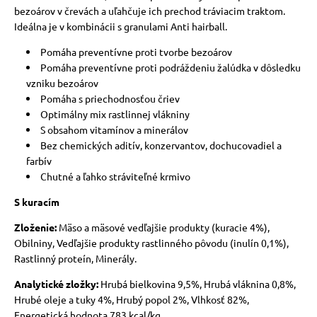
bezoárov v črevách a uľahčuje ich prechod tráviacim traktom.
Ideálna je v kombinácii s granulami Anti hairball.
vé poukazy
Pomáha preventívne proti tvorbe bezoárov
Pomáha preventívne proti podráždeniu žalúdka v dôsledku
vzniku bezoárov
Pomáha s priechodnosťou čriev
Optimálny mix rastlinnej vlákniny
S obsahom vitamínov a minerálov
Bez chemických aditív, konzervantov, dochucovadiel a
farbív
Chutné a ľahko stráviteľné krmivo
S kuracím
Zloženie:
Mäso a mäsové vedľajšie produkty (kuracie 4%),
Obilniny, Vedľajšie produkty rastlinného pôvodu (inulín 0,1%),
Rastlinný proteín, Minerály.
Analytické zložky:
Hrubá bielkovina 9,5%, Hrubá vláknina 0,8%,
Hrubé oleje a tuky 4%, Hrubý popol 2%, Vlhkosť 82%,
Energetická hodnota 783 kcal/kg