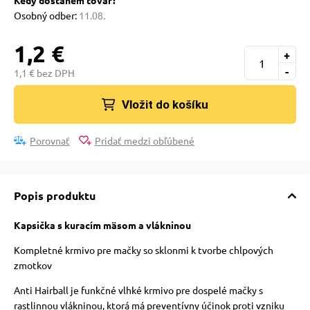
Kedy dostanem tovar?
 a ohlávky
Osobný odber:
11.08.
1,2 €
re psov
+
-
1,1 € bez DPH
my
Vložit do košíku
Porovnať
Pridať medzi obľúbené
výcvik
Popis produktu
osť
Kapsička s kuracím mäsom a vlákninou
nie so psom
Kompletné krmivo pre mačky so sklonmi k tvorbe chlpových
zmotkov
Anti Hairball je funkčné vlhké krmivo pre dospelé mačky s
rastlinnou vlákninou, ktorá má preventívny účinok proti vzniku