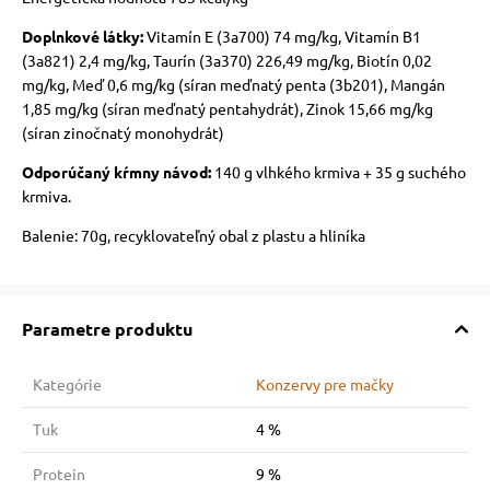
Doplnkové látky:
Vitamín E (3a700) 74 mg/kg, Vitamín B1
(3a821) 2,4 mg/kg, Taurín (3a370) 226,49 mg/kg, Biotín 0,02
mg/kg, Meď 0,6 mg/kg (síran meďnatý penta (3b201), Mangán
1,85 mg/kg (síran meďnatý pentahydrát), Zinok 15,66 mg/kg
(síran zinočnatý monohydrát)
Odporúčaný kŕmny návod:
140 g vlhkého krmiva + 35 g suchého
krmiva.
Balenie: 70g, recyklovateľný obal z plastu a hliníka
Parametre produktu
Kategórie
Konzervy pre mačky
Tuk
4 %
Protein
9 %