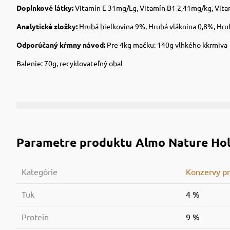
Doplnkové látky:
Vitamín E 31mg/Lg, Vitamín B1 2,41mg/kg, Vita
Analytické zložky:
Hrubá bielkovina 9%, Hrubá vláknina 0,8%, Hru
Odporúčaný kŕmny návod:
Pre 4kg mačku: 140g vlhkého kkrmiva 
Balenie: 70g, recyklovateľný obal
Parametre produktu
Almo Nature Holi
Kategórie
Konzervy p
Tuk
4 %
Protein
9 %