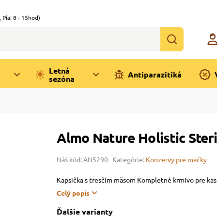
,
Pia: 8 - 15hod)
Letná
Antiparazitiká
sezóna
Almo Nature Holistic Steri
Náš kód: AN5290
Kategórie:
Konzervy pre mačky
Kapsička s tresčím mäsom Kompletné krmivo pre ka
Celý popis
Ďalšie varianty