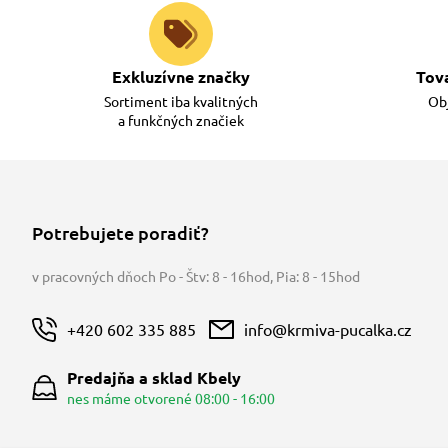
Exkluzívne značky
Tov
Sortiment iba kvalitných
Obj
a funkčných značiek
Potrebujete poradiť?
v pracovných dňoch Po - Štv: 8 - 16hod
,
Pia: 8 - 15hod
+420 602 335 885
info@krmiva-pucalka.cz
Predajňa a sklad Kbely
nes máme otvorené 08:00 - 16:00