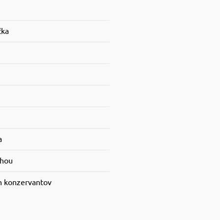
čka
a
ohou
h konzervantov