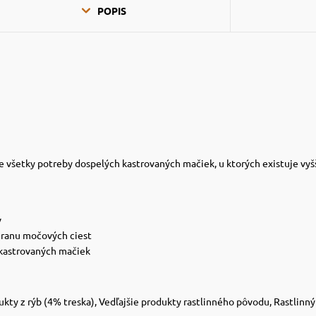
POPIS
e všetky potreby dospelých kastrovaných mačiek, u ktorých existuje vyšš
v
hranu močových ciest
kastrovaných mačiek
kty z rýb (4% treska), Vedľajšie produkty rastlinného pôvodu, Rastlinný 