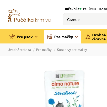
Infolinka
( Po - Štv: 8 - 16hod
Drobné
Pre psov
Pre mačky
cicavce
Úvodná stránka
Pre mačky
Konzervy pre mačky