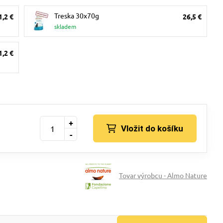
Treska 30x70g
1,2 €
26,5 €
skladem
1,2 €
+
Vložit do košíku
-
Tovar výrobcu - Almo Nature