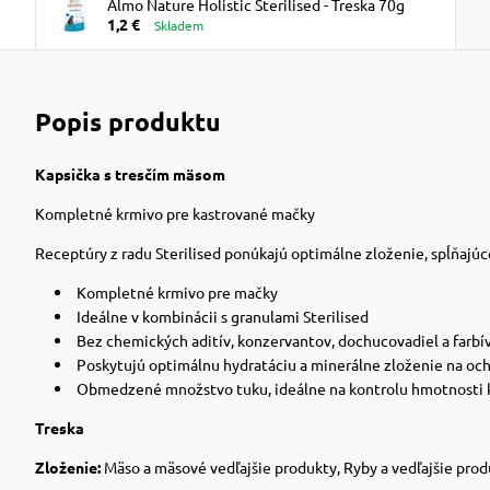
Almo Nature Holistic Sterilised - Treska 70g
1,2 €
Skladem
Popis produktu
Kapsička s tresčím mäsom
Kompletné krmivo pre kastrované mačky
Receptúry z radu Sterilised ponúkajú optimálne zloženie, spĺňajúc
Kompletné krmivo pre mačky
Ideálne v kombinácii s granulami Sterilised
Bez chemických aditív, konzervantov, dochucovadiel a farbí
Poskytujú optimálnu hydratáciu a minerálne zloženie na oc
Obmedzené množstvo tuku, ideálne na kontrolu hmotnosti 
Treska
Zloženie:
Mäso a mäsové vedľajšie produkty, Ryby a vedľajšie produ