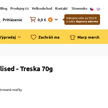
Blog
Prodejny
Velkoobchod
Kontakt
Slovensko
(1)
Nakúpte ešte za 50,0 €
Prihlásenie
0,0 €
0
a máte
dopravu zdarma
Výpredaj
Zachráň ma
Marp merch
lised - Treska 70g
strované mačky