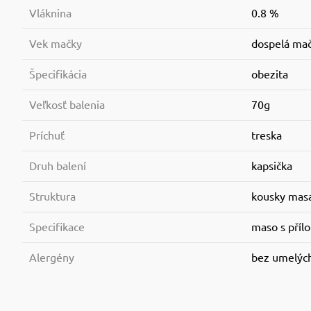
Vláknina
0.8 %
Vek mačky
dospelá ma
Špecifikácia
obezita
Veľkosť balenia
70g
Príchuť
treska
Druh balení
kapsička
Struktura
kousky mas
Specifikace
maso s příl
Alergény
bez umelýc