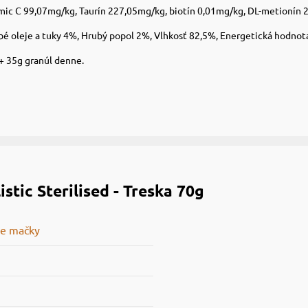
mic C 99,07mg/kg, Taurín 227,05mg/kg, biotín 0,01mg/kg, DL-metionín
bé oleje a tuky 4%, Hrubý popol 2%, Vlhkosť 82,5%, Energetická hodnota
+ 35g granúl denne.
stic Sterilised - Treska 70g
re mačky