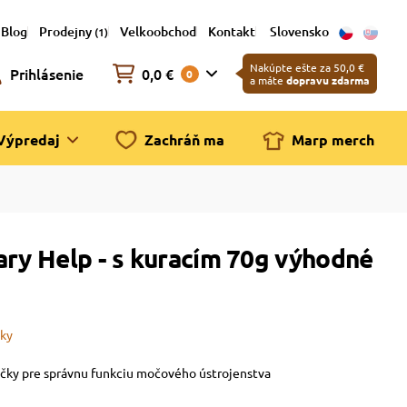
Blog
Prodejny
Velkoobchod
Kontakt
Slovensko
(1)
Nakúpte ešte za 50,0 €
Prihlásenie
0,0 €
0
a máte
dopravu zdarma
Výpredaj
Zachráň ma
Marp merch
ary Help - s kuracím 70g výhodné
čky
čky pre správnu funkciu močového ústrojenstva