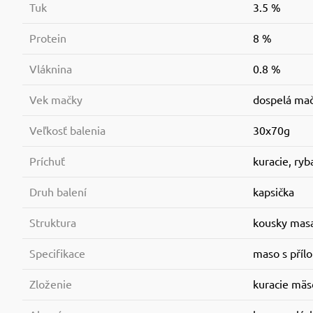
Tuk
3.5 %
Protein
8 %
Vláknina
0.8 %
Vek mačky
dospelá ma
Veľkosť balenia
30x70g
Príchuť
kuracie, ryb
Druh balení
kapsička
Struktura
kousky mas
Specifikace
maso s příl
Zloženie
kuracie mäs