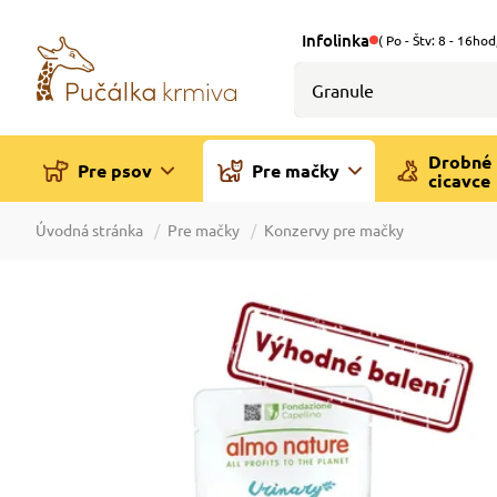
Infolinka
( Po - Štv: 8 - 16hod
Drobné
Pre psov
Pre mačky
cicavce
Úvodná stránka
Pre mačky
Konzervy pre mačky