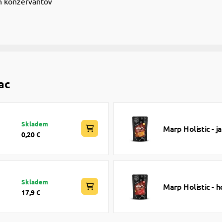
h konzervantov
ac
Skladem
Marp Holistic - 
0,20 €
Skladem
Marp Holistic -
17,9 €