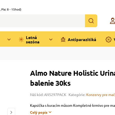
,
Pia: 8 - 15hod)
Letná
Antiparazitiká
sezóna
Almo Nature Holistic Urin
balenie 30ks
Náš kód: AN5297PACK
Kategórie:
Konzervy pre ma
Kapsička s kuracím mäsom Kompletné krmivo pre ma
Celý popis