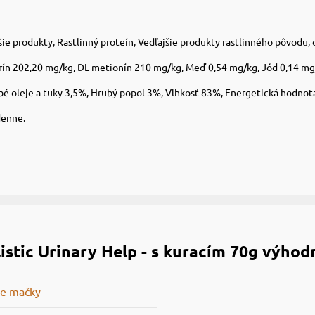
ie produkty, Rastlinný proteín, Vedľajšie produkty rastlinného pôvodu, 
urín 202,20 mg/kg, DL-metionín 210 mg/kg, Meď 0,54 mg/kg, Jód 0,14 m
ubé oleje a tuky 3,5%, Hrubý popol 3%, Vlhkosť 83%, Energetická hodnota
denne.
stic Urinary Help - s kuracím 70g výhod
re mačky