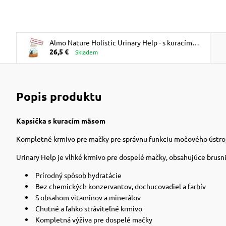
Almo Nature Holistic Urinary Help - s kuracím
26,5 €
70g výhodné balenie 30ks
Skladem
Popis produktu
Kapsička s kuracím mäsom
Kompletné krmivo pre mačky pre správnu funkciu močového ústro
Urinary Help je vlhké krmivo pre dospelé mačky, obsahujúce brusni
Prírodný spôsob hydratácie
Bez chemických konzervantov, dochucovadiel a farbív
S obsahom vitamínov a minerálov
Chutné a ľahko stráviteľné krmivo
Kompletná výživa pre dospelé mačky