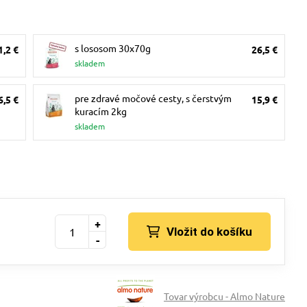
s lososom 30x70g
1,2 €
26,5 €
skladem
pre zdravé močové cesty, s čerstvým
6,5 €
15,9 €
kuracím 2kg
skladem
+
Vložit do košíku
-
Tovar výrobcu - Almo Nature