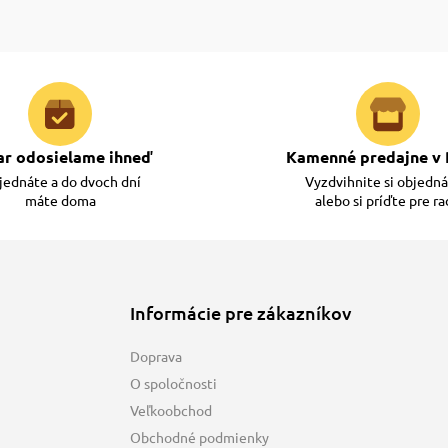
ar odosielame ihneď
Kamenné predajne v 
ednáte a do dvoch dní
Vyzdvihnite si objedn
máte doma
alebo si príďte pre r
Informácie pre zákazníkov
Doprava
O spoločnosti
Veľkoobchod
Obchodné podmienky