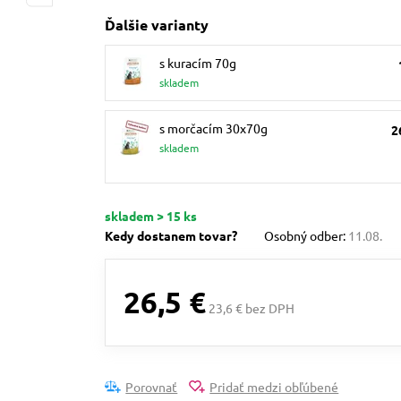
Ďalšie varianty
s kuracím 70g
skladem
s morčacím 30x70g
2
skladem
skladem > 15 ks
Kedy dostanem tovar?
Osobný odber:
11.08.
26,5 €
23,6 € bez DPH
Porovnať
Pridať medzi obľúbené