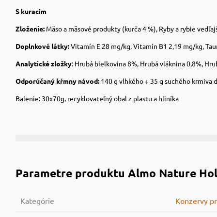
S kuracím
Zloženie:
Mäso a mäsové produkty (kurča 4 %), Ryby a rybie vedľajš
Doplnkové látky:
Vitamín E 28 mg/kg, Vitamín B1 2,19 mg/kg, Ta
Analytické zložky
: Hrubá bielkovina 8%, Hrubá vláknina 0,8%, Hr
Odporúčaný kŕmny návod:
140 g vlhkého + 35 g suchého krmiva 
Balenie: 30x70g, recyklovateľný obal z plastu a hliníka
Parametre produktu
Almo Nature Holi
Kategórie
Konzervy p