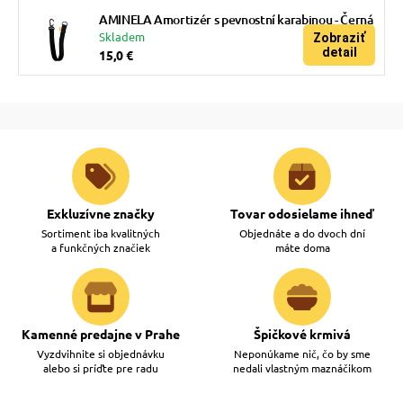
AMINELA Amortizér s pevnostní karabinou - Černá
Skladem
Zobraziť
detail
15,0 €
Exkluzívne značky
Tovar odosielame ihneď
Sortiment iba kvalitných
Objednáte a do dvoch dní
a funkčných značiek
máte doma
Kamenné predajne v Prahe
Špičkové krmivá
Vyzdvihnite si objednávku
Neponúkame nič, čo by sme
alebo si príďte pre radu
nedali vlastným maznáčikom