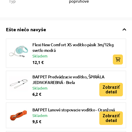
Typ
popruhové
Ešte niečo navyše
Flexi New Comfort XS vodítko pásik 3m/12kg
svetlo modrá
Skladem
12,1 €
BAFPET Predvádzacie vodítko, ŠPIRÁLA
JEDNOFAREBNÁ - Biela
Zobraziť
Skladem
detail
6,2 €
BAFPET Lanové stopovacie vodítko - Oranžová
Skladem
Zobraziť
detail
9,5 €