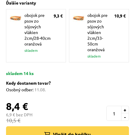
Ďalšie varianty
pre mačky
obojok pre
obojok pre
9,3 €
10,9 €
psov zo
psov zo
 pre mačky
sójových
sójových
vlákien
vlákien
2cm/28-40cm
2cm/33-
oranžová
50cm
ie podložky
oranžová
skladem
skladem
vé poukazy
skladem 14 ks
Kedy dostanem tovar?
Osobný odber:
11.08.
8,4 €
+
6,9 € bez DPH
-
10,5 €
Vložit do košíku