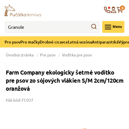
né cicavce
ná sezóna
re mačky
ýpredaj
Krajina
0
 - CZK
Menu
górii Drobné cicavce
egórii Letná sezóna
ategórii Pre mačky
ategórii Výpredaj
Pre psov
Pre mačky
Drobné cicavce
Letná sezóna
Antiparazitiká
Výpre
 pre mačky
 a ochladenie
Úvodná stránka
Pre psov
Vodítka pre psov
y pre mačky
e hračky
Farm Company ekologicky šetrné vodítko
pre psov zo sójových vlákien S/M 2cm/120cm
 pre mačky
 prostriedky
te
e
oranžová
Náš kód: FC037
 pre mačky
lky
 a podstielka