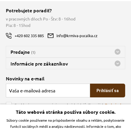
Potrebujete poradiť?
v pracovných dňoch Po - Štv: 8 - 16hod
Pia: 8 - 15hod
+420 602 335 885
info@krmiva-pucalka.cz
Predajne
(1)
Predajňa a sklad Kbely
Informácie pre zákazníkov
Bohužiaľ, momentálne máme zatvorené
Doprava
Novinky na e-mail
O spoločnosti
Prihlásiť sa
Veľkoobchod
Obchodné podmienky
Souhlasím se zpracováním osobních údajů dle našich
Podmínek
ochrany osobních údajů
Táto webová stránka používa súbory cookie.
Kontakt
Súbory cookie používame na prispôsobenie obsahu a reklám, poskytovanie
Krmiva Pučálka na sociálnych sieťach
Podmienky ochrany osobných údajov
funkcií sociálnych médií a analýzu návštevnosti. Informácie o tom, ako