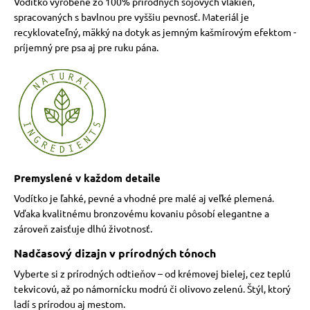
Vodítko vyrobené zo 100% prírodných sójových vlákien,
spracovaných s bavlnou pre vyššiu pevnosť. Materiál je
recyklovateľný, mäkký na dotyk as jemným kašmírovým efektom -
príjemný pre psa aj pre ruku pána.
Premyslené v každom detaile
Vodítko je ľahké, pevné a vhodné pre malé aj veľké plemená.
Vďaka kvalitnému bronzovému kovaniu pôsobí elegantne a
zároveň zaisťuje dlhú životnosť.
Nadčasový dizajn v prírodných tónoch
Vyberte si z prírodných odtieňov – od krémovej bielej, cez teplú
tekvicovú, až po námornícku modrú či olivovo zelenú. Štýl, ktorý
ladí s prírodou aj mestom.