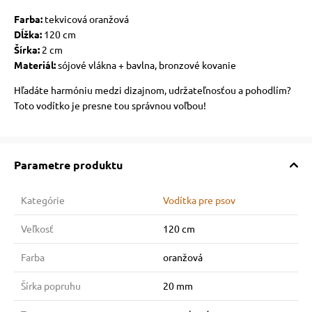
Farba:
tekvicová oranžová
Dĺžka:
120 cm
Šírka:
2 cm
Materiál:
sójové vlákna + bavlna, bronzové kovanie
Hľadáte harmóniu medzi dizajnom, udržateľnosťou a pohodlím?
Toto vodítko je presne tou správnou voľbou!
Parametre produktu
Kategórie
Vodítka pre psov
Veľkosť
120 cm
Farba
oranžová
Šírka popruhu
20 mm