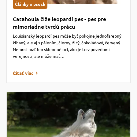
Články o psoch
Catahoula čiže leopardí pes - pes pre
mimoriadne tvrdú prácu
Louisianský leopardí pes môže byť pokojne jednofarebný,
žíhaný, ale aj s pálením, čierny, žltý, čokoládový, červený.
Nemusí mať len sklenené oči, ako je to v povedomí
verejnosti, ale môže mať…
Čítať viac