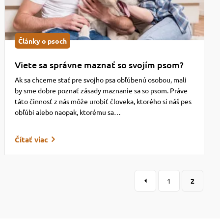
Články o psoch
Viete sa správne maznať so svojím psom?
Ak sa chceme stať pre svojho psa obľúbenú osobou, mali
by sme dobre poznať zásady maznanie sa so psom. Práve
táto činnosť z nás môže urobiť človeka, ktorého si náš pes
obľúbi alebo naopak, ktorému sa…
Čítať viac
1
2