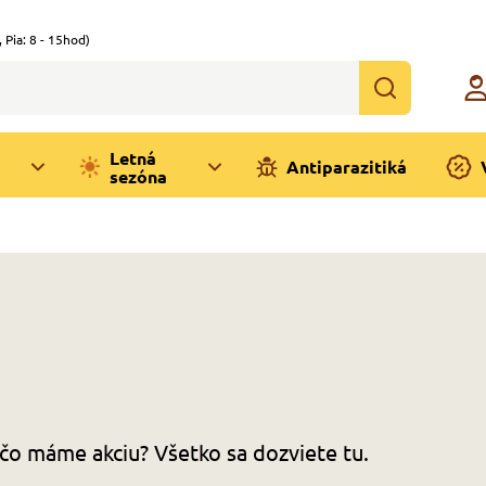
,
Pia: 8 - 15hod)
Letná
Antiparazitiká
sezóna
čo máme akciu? Všetko sa dozviete tu.