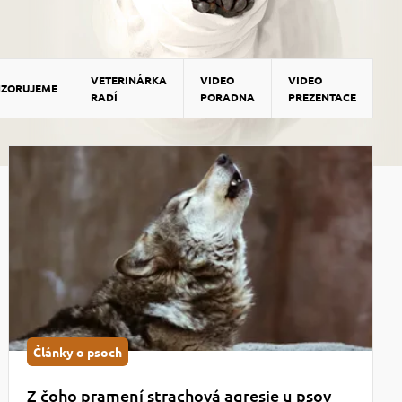
VETERINÁRKA
VIDEO
VIDEO
NZORUJEME
RADÍ
PORADNA
PREZENTACE
Články o psoch
Z čoho pramení strachová agresie u psov