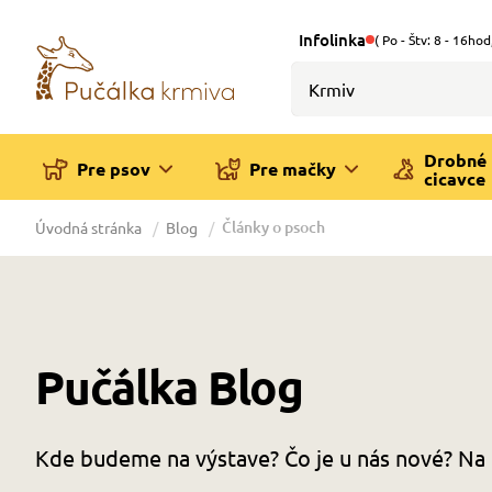
Infolinka
( Po - Štv: 8 - 16hod
Drobné
Pre psov
Pre mačky
cicavce
Články o psoch
Úvodná stránka
Blog
Pučálka Blog
Kde budeme na výstave? Čo je u nás nové? Na 