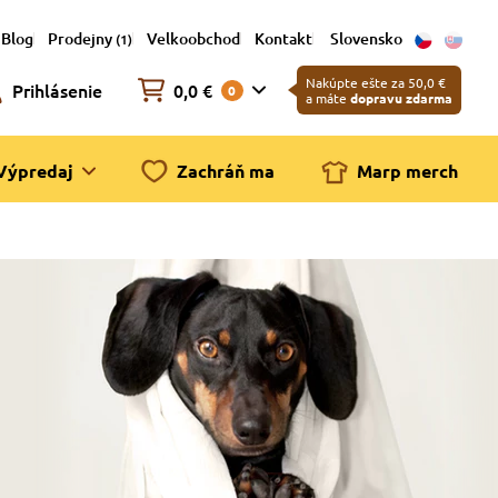
Blog
Prodejny
Velkoobchod
Kontakt
Slovensko
(1)
Nakúpte ešte za 50,0 €
Prihlásenie
0,0 €
0
a máte
dopravu zdarma
Výpredaj
Zachráň ma
Marp merch