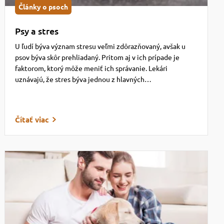
Články o psoch
Psy a stres
U ľudí býva význam stresu veľmi zdôrazňovaný, avšak u
psov býva skôr prehliadaný. Pritom aj v ich prípade je
faktorom, ktorý môže meniť ich správanie. Lekári
uznávajú, že stres býva jednou z hlavných…
Čítať viac