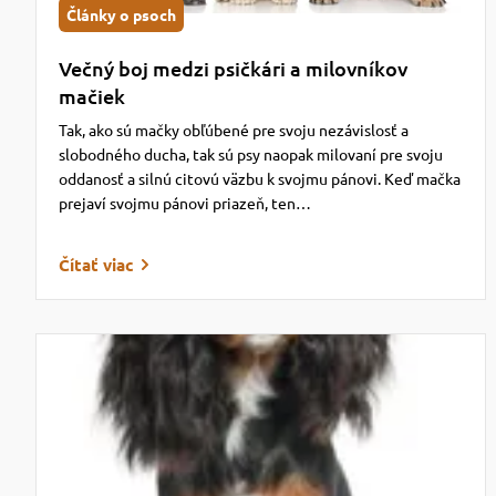
Články o psoch
Večný boj medzi psičkári a milovníkov
mačiek
Tak, ako sú mačky obľúbené pre svoju nezávislosť a
slobodného ducha, tak sú psy naopak milovaní pre svoju
oddanosť a silnú citovú väzbu k svojmu pánovi. Keď mačka
prejaví svojmu pánovi priazeň, ten…
Čítať viac