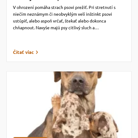
V ohrození pomáha strach psovi prežiť. Pri stretnutí s
niečím neznámym či neobvyklým velí inštinkt psovi
ustúpiť, alebo aspoň vrčať, štekať alebo dokonca
chňapnout. Navyše majú psy citlivý sluch a…
Čítať viac