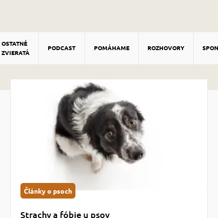
OSTATNÉ
PODCAST
POMÁHAME
ROZHOVORY
SPO
ZVIERATÁ
Články o psoch
Strachy a fóbie u psov