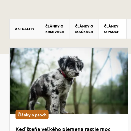
ČLÁNKY O
ČLÁNKY O
ČLÁNKY
AKTUALITY
KRMIVÁCH
MAČKÁCH
O PSOCH
Články o psoch
Keď šteňa veľkého plemena rastie moc