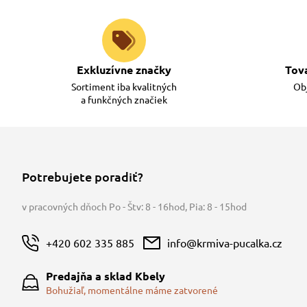
Exkluzívne značky
Tov
Sortiment iba kvalitných
Obj
a funkčných značiek
Potrebujete poradiť?
v pracovných dňoch Po - Štv: 8 - 16hod
,
Pia: 8 - 15hod
+420 602 335 885
info@krmiva-pucalka.cz
Predajňa a sklad Kbely
Bohužiaľ, momentálne máme zatvorené