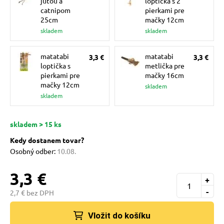
jutou a
loptička s 2
 a ohlávky
catnipom
pierkami pre
25cm
mačky 12cm
skladem
skladem
re psov
matatabi
matatabi
3,3 €
3,3 €
loptička s
metlička pre
my
pierkami pre
mačky 16cm
mačky 12cm
skladem
skladem
výcvik
skladem > 15 ks
Kedy dostanem tovar?
osť
Osobný odber:
10.08.
3,3 €
nie so psom
+
-
2,7 € bez DPH
Vložit do košíku