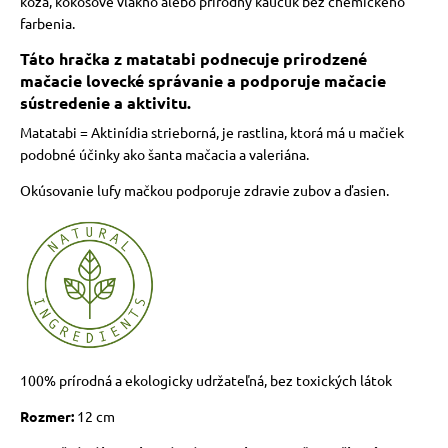
koža, kokosové vlákno alebo prírodný kaučuk bez chemického
farbenia.
Táto hračka z matatabi podnecuje prirodzené
mačacie lovecké správanie a podporuje mačacie
sústredenie a aktivitu.
Matatabi = Aktinídia strieborná, je rastlina, ktorá má u mačiek
podobné účinky ako šanta mačacia a valeriána.
Okúsovanie lufy mačkou podporuje zdravie zubov a ďasien.
100% prírodná a ekologicky udržateľná, bez toxických látok
Rozmer:
12 cm