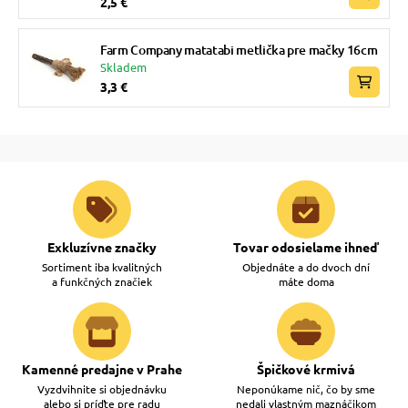
2,5 €
Farm Company matatabi metlička pre mačky 16cm
Skladem
3,3 €
Exkluzívne značky
Tovar odosielame ihneď
Sortiment iba kvalitných
Objednáte a do dvoch dní
a funkčných značiek
máte doma
Kamenné predajne v Prahe
Špičkové krmivá
Vyzdvihnite si objednávku
Neponúkame nič, čo by sme
alebo si príďte pre radu
nedali vlastným maznáčikom