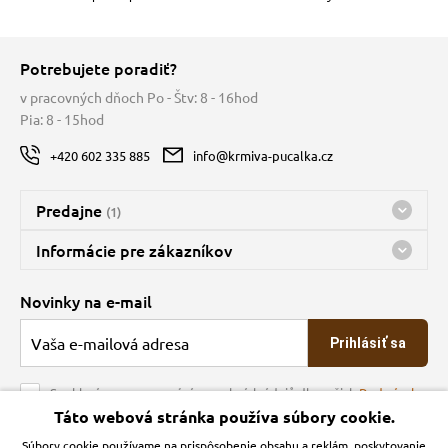
Potrebujete poradiť?
v pracovných dňoch Po - Štv: 8 - 16hod
Pia: 8 - 15hod
+420 602 335 885
info@krmiva-pucalka.cz
Predajne
(1)
Predajňa a sklad Kbely
Informácie pre zákazníkov
Bohužiaľ, momentálne máme zatvorené
Doprava
Novinky na e-mail
O spoločnosti
Prihlásiť sa
Veľkoobchod
Obchodné podmienky
Souhlasím se zpracováním osobních údajů dle našich
Podmínek
ochrany osobních údajů
Táto webová stránka používa súbory cookie.
Kontakt
Súbory cookie používame na prispôsobenie obsahu a reklám, poskytovanie