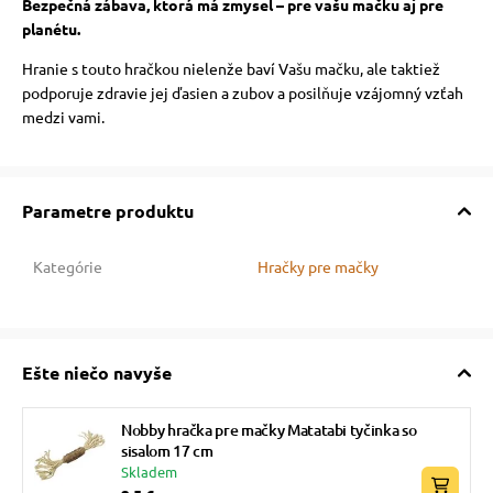
Bezpečná zábava, ktorá má zmysel – pre vašu mačku aj pre
planétu.
Hranie s touto hračkou nielenže baví Vašu mačku, ale taktiež
podporuje zdravie jej ďasien a zubov a posilňuje vzájomný vzťah
medzi vami.
Parametre produktu
Kategórie
Hračky pre mačky
Ešte niečo navyše
Nobby hračka pre mačky Matatabi tyčinka so
sisalom 17 cm
Skladem