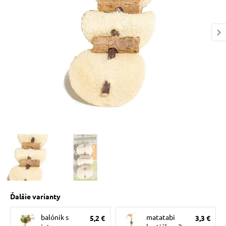
 prostriedky
 a vitamíny
 pre psov
pre psov
 pre psov
Ďalšie varianty
e pre psov
balónik s
matatabi
5,2 €
3,3 €