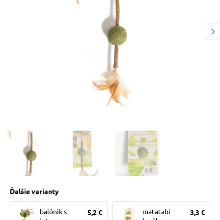
 prostriedky
 a vitamíny
 pre psov
pre psov
 pre psov
Ďalšie varianty
e pre psov
balónik s
matatabi
5,2 €
3,3 €