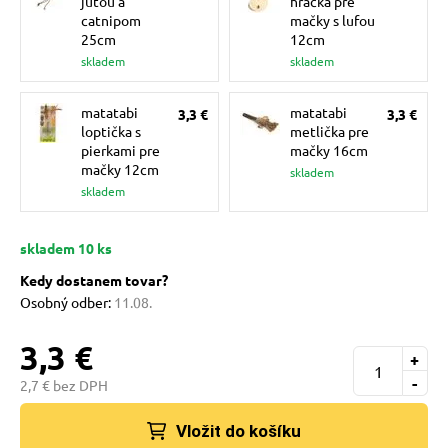
jutou a
hračka pre
 a ohlávky
catnipom
mačky s lufou
25cm
12cm
skladem
skladem
re psov
matatabi
matatabi
3,3 €
3,3 €
loptička s
metlička pre
my
pierkami pre
mačky 16cm
mačky 12cm
skladem
skladem
výcvik
skladem 10 ks
Kedy dostanem tovar?
osť
Osobný odber:
11.08.
3,3 €
nie so psom
+
-
2,7 € bez DPH
Vložit do košíku