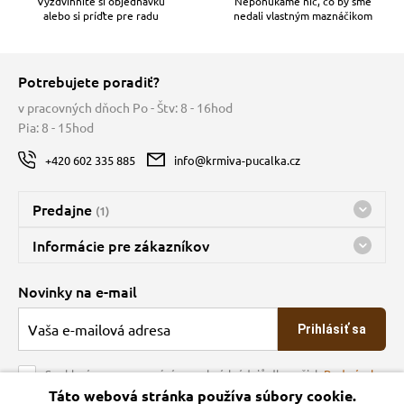
Vyzdvihnite si objednávku
Neponúkame nič, čo by sme
alebo si príďte pre radu
nedali vlastným maznáčikom
Potrebujete poradiť?
v pracovných dňoch Po - Štv: 8 - 16hod
Pia: 8 - 15hod
+420 602 335 885
info@krmiva-pucalka.cz
Predajne
(1)
Predajňa a sklad Kbely
Informácie pre zákazníkov
Bohužiaľ, momentálne máme zatvorené
Doprava
Novinky na e-mail
O spoločnosti
Prihlásiť sa
Veľkoobchod
Obchodné podmienky
Souhlasím se zpracováním osobních údajů dle našich
Podmínek
ochrany osobních údajů
Táto webová stránka používa súbory cookie.
Kontakt