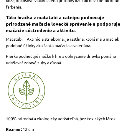
koža, kokosové vlákno alebo prírodný kaučuk bez chemického
farbenia.
Táto hračka z matatabi a catnipu podnecuje
prirodzené mačacie lovecké správanie a podporuje
mačacie sústredenie a aktivitu.
Matatabi = Aktinídia strieborná, je rastlina, ktorá má u mačiek
podobné účinky ako šanta mačacia a valeriána.
Pierka podnecujú mačku k hre a obhrýzanie drievka pomáha
udržiavať zdravé zuby a ďasná.
100% prírodná a ekologicky udržateľná, bez toxických látok
Rozmer:
12 cm