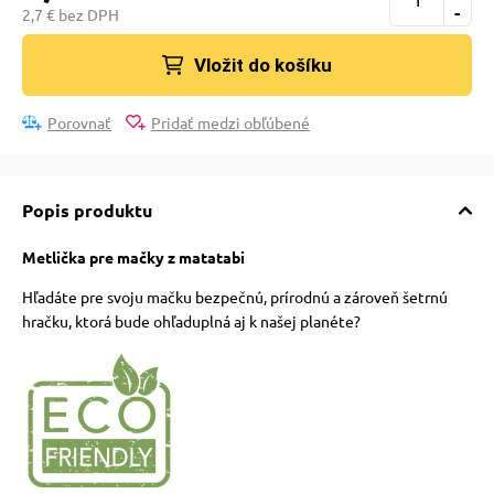
-
2,7 € bez DPH
vé poukazy
Vložit do košíku
Porovnať
Pridať medzi obľúbené
Popis produktu
Metlička pre mačky z matatabi
Hľadáte pre svoju mačku bezpečnú, prírodnú a zároveň šetrnú
hračku, ktorá bude ohľaduplná aj k našej planéte?