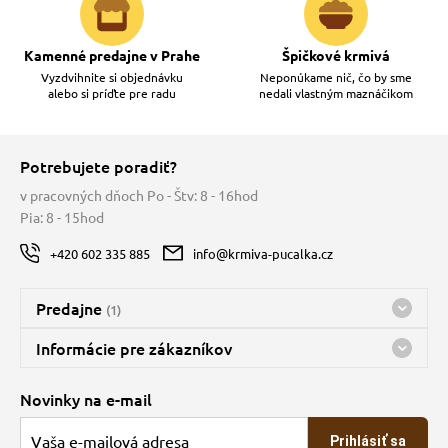
Kamenné predajne v Prahe
Špičkové krmivá
Vyzdvihnite si objednávku
Neponúkame nič, čo by sme
alebo si príďte pre radu
nedali vlastným maznáčikom
Potrebujete poradiť?
v pracovných dňoch Po - Štv: 8 - 16hod
Pia: 8 - 15hod
+420 602 335 885
info@krmiva-pucalka.cz
Predajne
(1)
Predajňa a sklad Kbely
Informácie pre zákazníkov
nes máme otvorené 08:00 - 15:00
Doprava
Novinky na e-mail
O spoločnosti
Prihlásiť sa