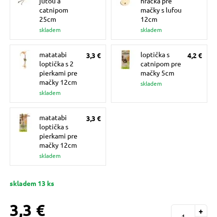
jutou a
hračka pre
 a ohlávky
catnipom
mačky s lufou
25cm
12cm
skladem
skladem
re psov
matatabi
loptička s
3,3 €
4,2 €
loptička s 2
catnipom pre
my
pierkami pre
mačky 5cm
mačky 12cm
skladem
skladem
výcvik
matatabi
3,3 €
loptička s
pierkami pre
osť
mačky 12cm
skladem
nie so psom
skladem 13 ks
3,3 €
+