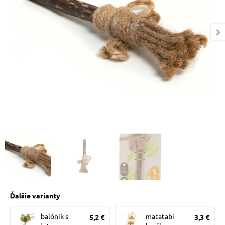
 prostriedky
 a vitamíny
 pre psov
pre psov
 pre psov
Ďalšie varianty
e pre psov
balónik s
matatabi
5,2 €
3,3 €